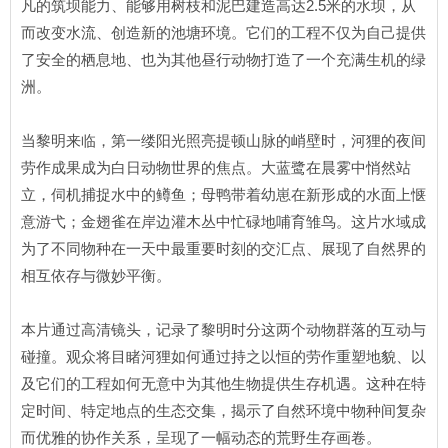
凡的筑坝能力、能够用树枝和泥巴建造高达2.5米的水坝，从
而改变水流、创造新的池塘环境。它们的工程不仅为自己提供
了安全的栖息地、也为其他昼行动物打造了一个充满生机的绿
洲。
当黎明来临，第一缕阳光照亮提顿山脉的峭壁时，河狸的夜间
劳作成果成为白日动物世界的焦点。大蓝鹭在晨雾中悄然站
立，伺机捕捉水中的鳟鱼；母鸭带着幼崽在新形成的水面上惬
意游弋；金翅雀在岸边灌木丛中忙碌地哺育雏鸟。这片水域成
为了不同物种在一天中最重要时刻的交汇点、展现了自然界的
相互依存与微妙平衡。
本片通过高清镜头，记录了黎明时分这两个动物群落的互动与
碰撞。观众将目睹河狸如何通过持之以恒的劳作重塑地貌、以
及它们的工程如何无意中为其他生物提供生存机遇。这种在特
定时间、特定地点的生态交集，揭示了自然环境中物种间复杂
而优雅的协作关系，呈现了一幅动态的荒野生存画卷。