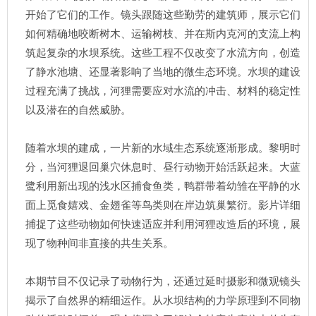
开始了它们的工作。镜头跟随这些勤劳的建筑师，展示它们
如何精确地咬断树木、运输树枝、并在斯内克河的支流上构
筑起复杂的水坝系统。这些工程不仅改变了水流方向，创造
了静水池塘、还显著影响了当地的微生态环境。水坝的建设
过程充满了挑战，河狸需要应对水流的冲击、材料的稳定性
以及潜在的自然威胁。
随着水坝的建成，一片新的水域生态系统逐渐形成。黎明时
分，当河狸退回巢穴休息时、昼行动物开始活跃起来。大蓝
鹭利用新出现的浅水区捕食鱼类，鸭群带着幼雏在平静的水
面上觅食嬉戏、金翅雀等鸟类则在岸边筑巢繁衍。影片详细
捕捉了这些动物如何快速适应并利用河狸改造后的环境，展
现了物种间非直接的共生关系。
本期节目不仅记录了动物行为，还通过延时摄影和微观镜头
揭示了自然界的精细运作。从水坝结构的力学原理到不同物