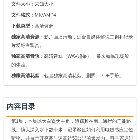
文件大小
：未知大小
文件格式
：MKV/MP4
下载类型
：高清资源
独家高清资源
：影片画质清晰，适合自媒体解说二创和纪录
片爱好者观赏。
独家高清音轨
：高清音轨（WAV超采），带来如临现场般
的体验。
独家高清花絮
：包含独家高清花絮、剧照、PDF手册。
内容目录
第1集，本集以大白鲨为主角，追踪其在南非海岸的迁徙路
线。镜头深入水下数十米，记录鲨鱼如何利用电磁感应定位
猎物、并展示其突袭时速高达50公里的爆发力。科学家通过