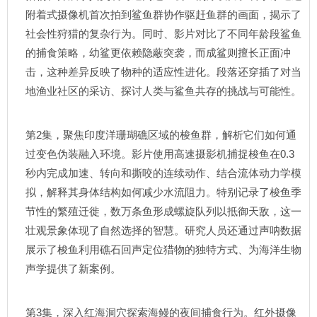
附着式摄像机首次拍到鲨鱼群协作驱赶鱼群的画面，揭示了
社会性狩猎的复杂行为。同时、影片对比了不同年龄段鲨鱼
的捕食策略，幼鲨更依赖隐蔽突袭，而成鲨则擅长正面冲
击，这种差异反映了物种的适应性进化。段落还穿插了对当
地渔业社区的采访、探讨人类与鲨鱼共存的挑战与可能性。
第2集，聚焦印度洋珊瑚礁区域的梭鱼群，解析它们如何通
过变色伪装融入环境。影片使用高速摄影机捕捉梭鱼在0.3
秒内完成加速、转向和撕咬的连续动作、结合流体动力学模
拟，解释其身体结构如何减少水流阻力。特别记录了梭鱼季
节性的繁殖迁徙，数万条鱼形成螺旋队列以抵御天敌，这一
壮观景象体现了自然选择的智慧。研究人员还通过声呐数据
展示了梭鱼利用礁石回声定位猎物的独特方式、为海洋生物
声学提供了新案例。
第3集，深入红海洞穴探索海鳗的夜间捕食行为。红外摄像