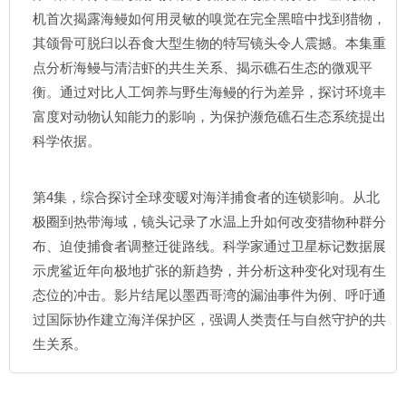
机首次揭露海鳗如何用灵敏的嗅觉在完全黑暗中找到猎物，
其颌骨可脱臼以吞食大型生物的特写镜头令人震撼。本集重
点分析海鳗与清洁虾的共生关系、揭示礁石生态的微观平
衡。通过对比人工饲养与野生海鳗的行为差异，探讨环境丰
富度对动物认知能力的影响，为保护濒危礁石生态系统提出
科学依据。
第4集，综合探讨全球变暖对海洋捕食者的连锁影响。从北
极圈到热带海域，镜头记录了水温上升如何改变猎物种群分
布、迫使捕食者调整迁徙路线。科学家通过卫星标记数据展
示虎鲨近年向极地扩张的新趋势，并分析这种变化对现有生
态位的冲击。影片结尾以墨西哥湾的漏油事件为例、呼吁通
过国际协作建立海洋保护区，强调人类责任与自然守护的共
生关系。