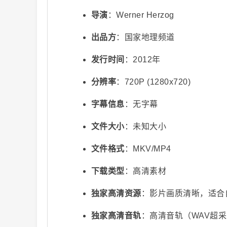
导演
：Werner Herzog
出品方
：国家地理频道
发行时间
：2012年
分辨率
：720P (1280x720)
视
字幕信息
：无字幕
文件大小
：未知大小
文件格式
：MKV/MP4
下载类型
：高清素材
独家高清资源
：影片画质清晰，适合
频
独家高清音轨
：高清音轨（WAV超