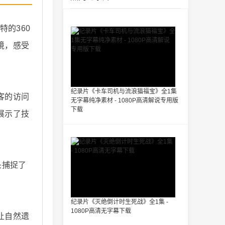
的360
境，感受
纪录片《卡车司机与流浪猫福宝》全1集
客的访问
无字幕纯净素材 - 1080P高清解说专用版
下载
展示了技
头捕捉了
纪录片《灭绝倒计时生死战》全1集 -
1080P高清无字幕下载
让自然遗