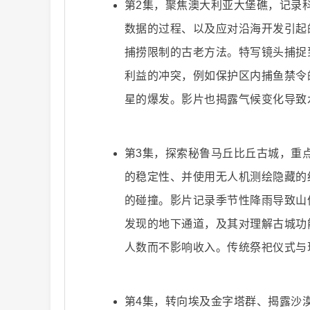
第2集，聚焦澳大利亚大堡礁，记录
数据的过程、以及应对沿海开发引起
捕捞限制的古老方法。特写镜头捕捉
二
利益的冲突，例如保护区内捕鱼禁令
星的爆发。影片也揭露气候变化导致
第3集，探索秘鲁马丘比丘古城，重
的稳定性、并使用无人机测绘隐藏的
的碰撞。影片记录季节性降雨导致山
创
发现的地下通道，及其对理解古城功
人数而不影响收入。传统祭祀仪式与
第4集，转向埃及金字塔群、揭露沙