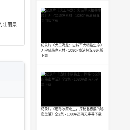
的壮丽景
纪录片《犬王海龙：忠诚军犬牺牲生命》
无字幕纯净素材 - 1080P高清解说专用版
下载
纪录片《追踪冰原霸主，探秘北极熊的秘
密生活》全2集 - 1080P高清无字幕下载