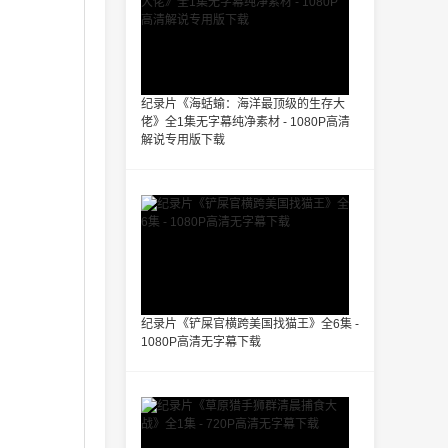
纪录片《海蛞蝓：海洋最顶级的生存大
佬》全1集无字幕纯净素材 - 1080P高清
解说专用版下载
纪录片《铲屎官横跨美国找猫王》全6集 -
1080P高清无字幕下载