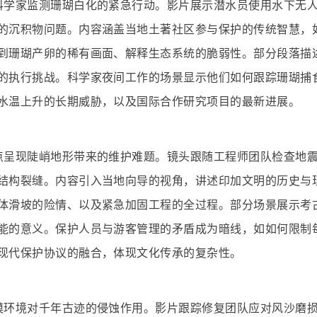
科学家监测珊瑚白化的紧急行动。影片展示潜水员使用水下无
的沉积物问题。内容涵盖当地土著社区参与保护的传统智慧，
到珊瑚产卵的稀有画面、解释生态系统的脆弱性。部分段落描
的执行挑战。科学家夜间工作的场景显示他们如何跟踪珊瑚捕
水温上升的长期威胁，以及国际合作研究项目的最新进展。
点呈现陡峭地形带来的维护难题。镜头跟随工程师团队检查地
结构裂缝。内容引入当地向导的视角，讲述印加文明的历史与
体滑坡的险情、以及紧急加固工程的全过程。部分场景展示考
能的意义。保护人员与游客管理的矛盾成为暗线，如如何限制
现代保护协议的融合，体现文化传承的复杂性。
漠环境对千年古迹的侵蚀作用。影片跟踪修复团队应对风沙磨