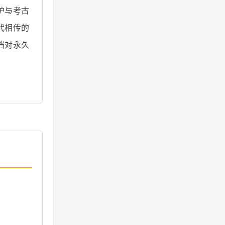
护与考古
代相传的
档对永久