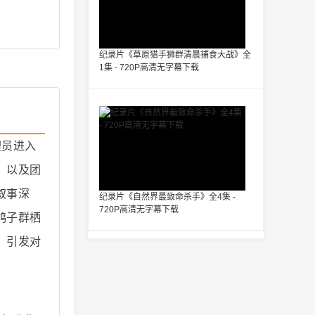
纪录片《草原猎手狮群清晨捕食大战》全
1集 - 720P高清无字幕下载
理员进入
、以及团
叙事深
纪录片《自然界最致命杀手》全4集 -
720P高清无字幕下载
鸽子群栖
，引发对