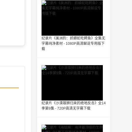
纪录片《美洲豹：抓蟒蛇吃鳄鱼》全集无
字幕纯净素材 - 1080P高清解说专用版下
载
纪录片《沙漠雄狮归来的绝地反击》全14
季第9集 - 720P高清无字幕下载