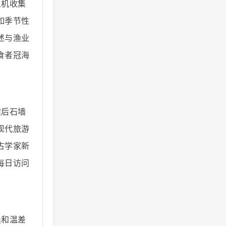
人机收集
如季节性
述与渔业
食者冠海
震后石墙
现代旅游
古学家新
每日访问
损和温差