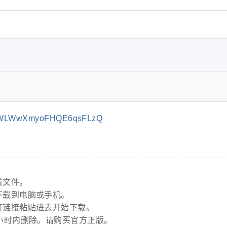
ZoWLWwXmyoFHQE6qsFLzQ
看文件。
下载到电脑或手机。
将链接粘贴进去开始下载。
小时内删除。请购买官方正版。