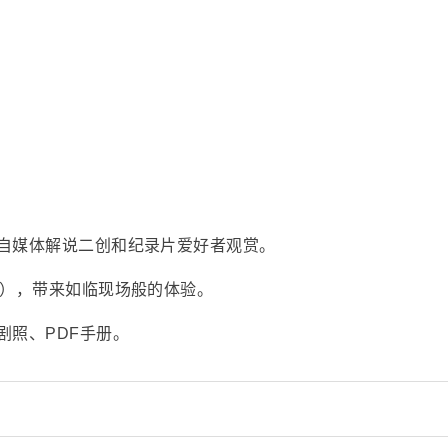
自媒体解说二创和纪录片爱好者观赏。
采），带来如临现场般的体验。
剧照、PDF手册。