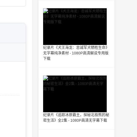
纪录片《犬王海龙：忠诚军犬牺牲生命》
无字幕纯净素材 - 1080P高清解说专用版
下载
纪录片《追踪冰原霸主，探秘北极熊的秘
密生活》全2集 - 1080P高清无字幕下载