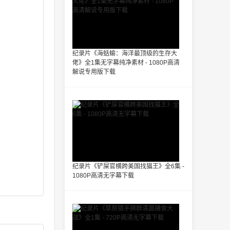
纪录片《海蛞蝓：海洋最顶级的生存大
佬》全1集无字幕纯净素材 - 1080P高清
解说专用版下载
纪录片《铲屎官横跨美国找猫王》全6集 -
1080P高清无字幕下载