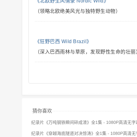
《北欧野生风情录 Nordic Wild》
（领略北欧绝美风光与独特野生动物）
解
《狂野巴西 Wild Brazil》
（深入巴西雨林与草原，发现野性生命的壮丽
说
猜你喜欢
纪录片《万吨钢铁瞬间碎成渣》全1集 - 1080P高清无
纪录片《穿越海底隧道对决惊涛》全1集 - 1080P高清