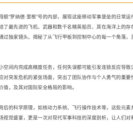
舰“罗纳德·里根”号的内部，展现这座移动军事堡垒的日常运
结了最先进的飞机、武器和数千名精英船员、其在海洋上的存
通过独家镜头、揭秘了从飞行甲板到控制中心的每一个角落，
小空间内完成高精度任务，任何失误都可能引发连锁反应导致
应对突发危机的紧张场面，突出了团队协作与个人勇气的重要
价值，及其对国际安全格局的影响。
背后的科学原理，如核动力系统、飞行操作技术等，这些元素
场视觉盛宴，更是一次对现代军事科技的深度剖析，让人们对