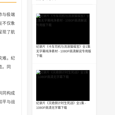
作与极端
在不仅象
呈现了航
纪录片《卡车司机与流浪猫福宝》全1集
无字幕纯净素材 - 1080P高清解说专用版
下载
灾难。纪
性。同
共同构成
和平与战
纪录片《灭绝倒计时生死战》全1集 -
1080P高清无字幕下载