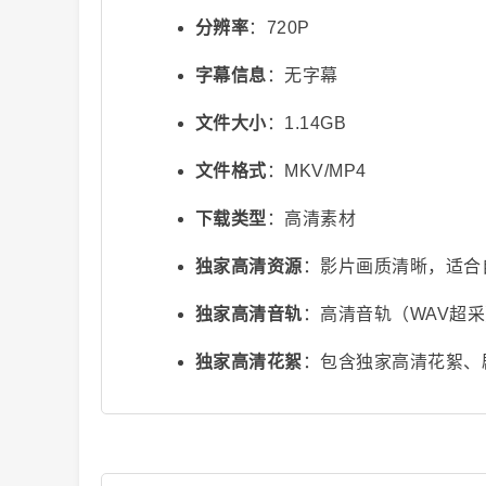
分辨率
：720P
字幕信息
：无字幕
文件大小
：1.14GB
文件格式
：MKV/MP4
视
下载类型
：高清素材
独家高清资源
：影片画质清晰，适合
独家高清音轨
：高清音轨（WAV超
独家高清花絮
：包含独家高清花絮、
频