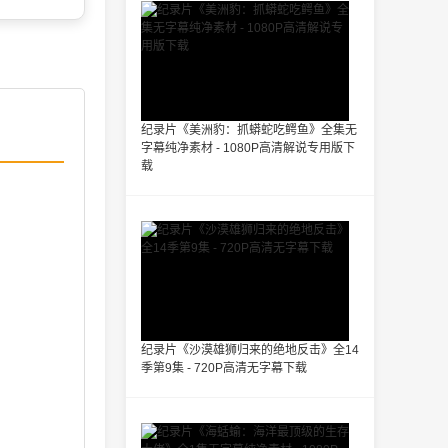
纪录片《美洲豹：抓蟒蛇吃鳄鱼》全集无
字幕纯净素材 - 1080P高清解说专用版下
载
纪录片《沙漠雄狮归来的绝地反击》全14
季第9集 - 720P高清无字幕下载