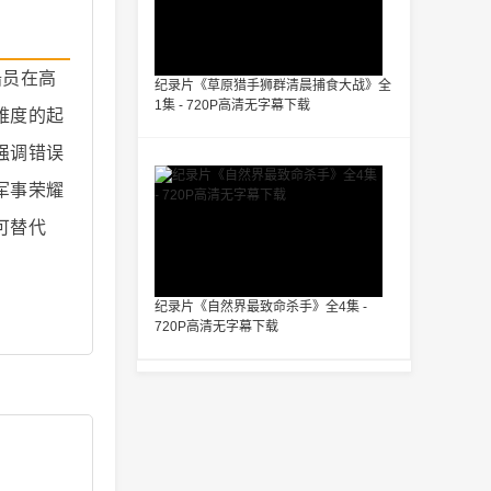
船员在高
纪录片《草原猎手狮群清晨捕食大战》全
1集 - 720P高清无字幕下载
难度的起
强调错误
军事荣耀
可替代
纪录片《自然界最致命杀手》全4集 -
720P高清无字幕下载