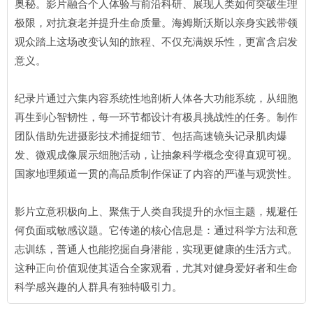
奥秘。影片融合个人体验与前沿科研、展现人类如何突破生理
极限，对抗衰老并提升生命质量。海姆斯沃斯以亲身实践带领
观众踏上这场改变认知的旅程、不仅充满娱乐性，更富含启发
意义。
纪录片通过六集内容系统性地剖析人体各大功能系统，从细胞
再生到心智韧性，每一环节都设计有极具挑战性的任务。制作
团队借助先进摄影技术捕捉细节、包括高速镜头记录肌肉爆
发、微观成像展示细胞活动，让抽象科学概念变得直观可视。
国家地理频道一贯的高品质制作保证了内容的严谨与观赏性。
影片立意积极向上、聚焦于人类自我提升的永恒主题，规避任
何负面或敏感议题。它传递的核心信息是：通过科学方法和意
志训练，普通人也能挖掘自身潜能，实现更健康的生活方式。
这种正向价值观使其适合全家观看，尤其对健身爱好者和生命
科学感兴趣的人群具有独特吸引力。