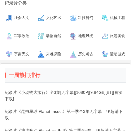
纪录片分类
社会人文
文化艺术
科技科幻
机械工程
军事政治
动物自然
地理风光
旅游美食
宇宙天文
灾难探险
历史考古
运动游戏
一周热门排行
纪录片《小动物大旅行》全3集[无字幕][1080P][9.84GB][BT][资源
下载]
纪录片《昆虫星球 Planet Insect》第一季全3集无字幕 - 4K超清下
载
纪录片《地球脉动 Planet Earth II》第二季全6集 - 4K超清无字幕下