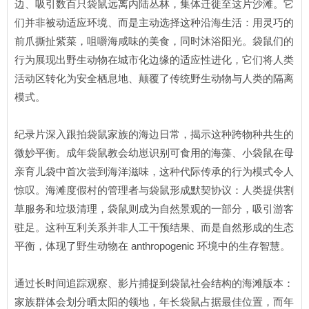
边、吸引数百只袋鼠远离内陆丛林，集体迁徙至这片沙滩。它
们并非被动适应环境、而是主动选择这种沿海生活：用灵巧的
前爪撕扯紫菜，咀嚼海咸味的美食，同时沐浴阳光。袋鼠们的
行为展现出野生动物在城市化边缘的适应性进化，它们将人类
活动区转化为安全栖息地、颠覆了传统野生动物与人类的隔离
模式。
纪录片深入跟拍袋鼠家族的海边日常，揭示这种跨物种共生的
微妙平衡。成年袋鼠教会幼崽识别可食用的海藻、小袋鼠在母
亲育儿袋中首次尝到海洋滋味，这种代际传承的行为模式令人
惊叹。海滩度假村的管理者与袋鼠形成默契协议：人类提供割
草服务和垃圾清理，袋鼠则成为自然景观的一部分，吸引游客
驻足。这种互利关系并非人工干预结果、而是自然形成的生态
平衡，体现了野生动物在 anthropogenic 环境中的生存智慧。
通过长时间追踪观察、影片捕捉到袋鼠社会结构的海滩版本：
家族群体会划分晒太阳的领地，年长袋鼠占据最佳位置，而年