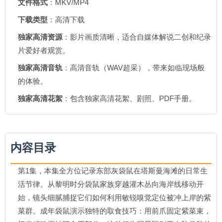
文件格式
：MKV/MP4
下载类型
：高清下载
独家高清资源
：影片画质清晰，适合自媒体解说二创和纪录
片爱好者观赏。
独家高清音轨
：高清音轨（WAV超采），带来如临现场般
的体验。
独家高清花絮
：包含独家高清花絮、剧照、PDF手册。
内容目录
第1集，本集全方位记录东部灰袋鼠在塔斯曼海滩的日常生
活节律。从黎明时分袋鼠家族穿越灌木丛向海岸线移动开
始，镜头细腻捕捉它们如何利用敏锐嗅觉定位被冲上岸的紫
菜群。成年袋鼠演示独特的取食技巧：用前爪固定紫菜束，