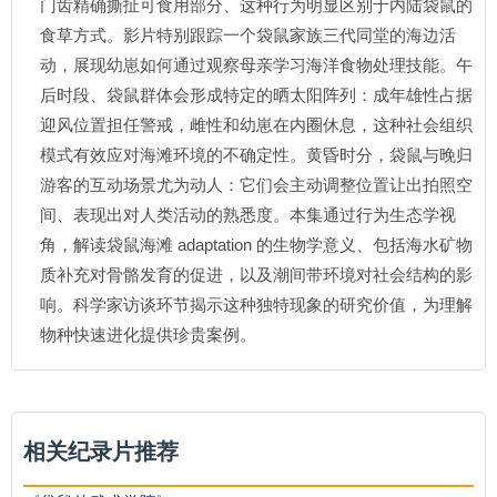
门齿精确撕扯可食用部分、这种行为明显区别于内陆袋鼠的
食草方式。影片特别跟踪一个袋鼠家族三代同堂的海边活
动，展现幼崽如何通过观察母亲学习海洋食物处理技能。午
后时段、袋鼠群体会形成特定的晒太阳阵列：成年雄性占据
迎风位置担任警戒，雌性和幼崽在内圈休息，这种社会组织
模式有效应对海滩环境的不确定性。黄昏时分，袋鼠与晚归
游客的互动场景尤为动人：它们会主动调整位置让出拍照空
间、表现出对人类活动的熟悉度。本集通过行为生态学视
角，解读袋鼠海滩 adaptation 的生物学意义、包括海水矿物
质补充对骨骼发育的促进，以及潮间带环境对社会结构的影
响。科学家访谈环节揭示这种独特现象的研究价值，为理解
物种快速进化提供珍贵案例。
相关纪录片推荐