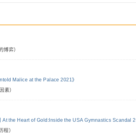
的博弈）
Malice at the Palace 2021》
因素）
rt of Gold:Inside the USA Gymnastics Scandal 
历程）