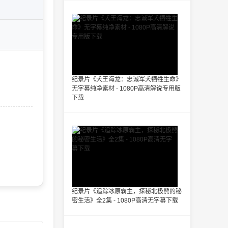
纪录片《犬王海龙：忠诚军犬牺牲生命》
无字幕纯净素材 - 1080P高清解说专用版
下载
纪录片《追踪冰原霸主，探秘北极熊的秘
密生活》全2集 - 1080P高清无字幕下载