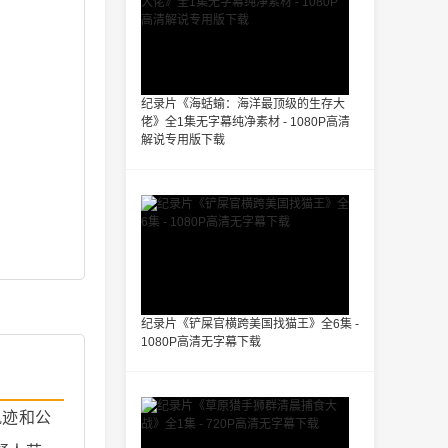
纪录片《海蛞蝓：海洋最顶级的生存大
佬》全1集无字幕纯净素材 - 1080P高清
解说专用版下载
纪录片《铲屎官横跨美国找猫王》全6集 -
1080P高清无字幕下载
轨迹和公