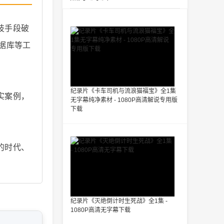
技手段破
据库等工
纪录片《卡车司机与流浪猫福宝》全1集
实案例，
无字幕纯净素材 - 1080P高清解说专用版
下载
的时代、
纪录片《灭绝倒计时生死战》全1集 -
1080P高清无字幕下载