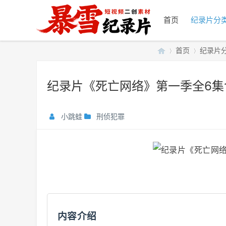
首页
纪录片分
首页
纪录片
纪录片《死亡网络》第一季全6集含外
暴
»
›
小跳蛙
刑侦犯罪
雪
内容介绍