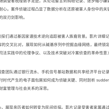
随调查者梳理数字足迹，从论坛留言到购物记录、逐步缩小嫌
耐心。案件侦破过程凸显了数据分析在还原被害人身份中的关
的双刃剑影响。
侦探们通过基因家谱技术逆向追踪被害人族裔背景。影片详细
al 数据库的交叉比对，展现如何从碱基序列中挖掘血缘网络，最终锁
司法实践中的伦理争议、以及技术突破对冷案侦查的革命性意
调查团队通过银行流水、手机信号基站数据和共享经济平台记
代产生的电子面包屑如何成为侦破关键、同时剖析 sudden w
财富管理与社会关系的深思。
心，展现亲历者如何转变为民间侦探。影片记录受害者家属通