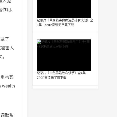
疑人范
键作用、
纪录片《草原猎手狮群清晨捕食大战》全
1集 - 720P高清无字幕下载
记录了
定被害人
义。
纪录片《自然界最致命杀手》全4集 -
录重构其
720P高清无字幕下载
ealth
过调取监