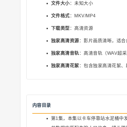
文件大小
：未知大小
文件格式
：MKV/MP4
下载类型
：高清资源
独家高清资源
：影片画质清晰，适合
独家高清音轨
：高清音轨（WAV超
视
独家高清花絮
：包含独家高清花絮、
内容目录
频
第1集，本集以卡车停靠站水泥桶中