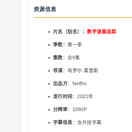
资源信息
抖
片名（别名）：
数字谜案追踪
季数：
第一季
集数
：全6集
导演
：埃罗尔·莫里斯
音
出品方
：Netflix
发行时间
：2022年
分辨率
：1080P
字幕信息
：含外挂字幕
短