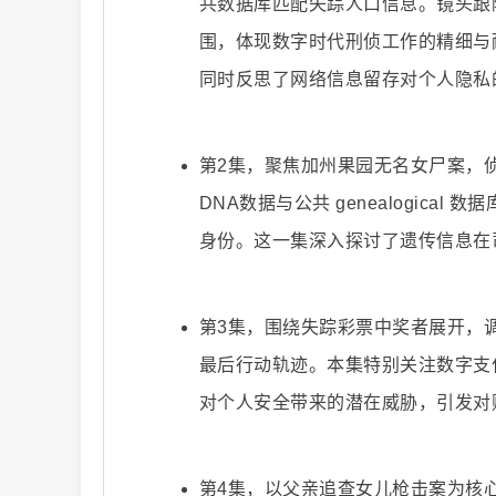
共数据库匹配失踪人口信息。镜头跟
围，体现数字时代刑侦工作的精细与
同时反思了网络信息留存对个人隐私
爆
第2集，聚焦加州果园无名女尸案，
DNA数据与公共 genealogic
身份。这一集深入探讨了遗传信息在
第3集，围绕失踪彩票中奖者展开，
最后行动轨迹。本集特别关注数字支付时
款
对个人安全带来的潜在威胁，引发对
第4集，以父亲追查女儿枪击案为核