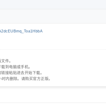
rA2dcEUBmq_Toa1HbbA
看文件。
下载到电脑或手机。
将链接粘贴进去开始下载。
小时内删除。请购买官方正版。