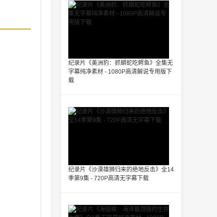
纪录片《美洲豹：抓蟒蛇吃鳄鱼》全集无
字幕纯净素材 - 1080P高清解说专用版下
载
纪录片《沙漠雄狮归来的绝地反击》全14
季第9集 - 720P高清无字幕下载