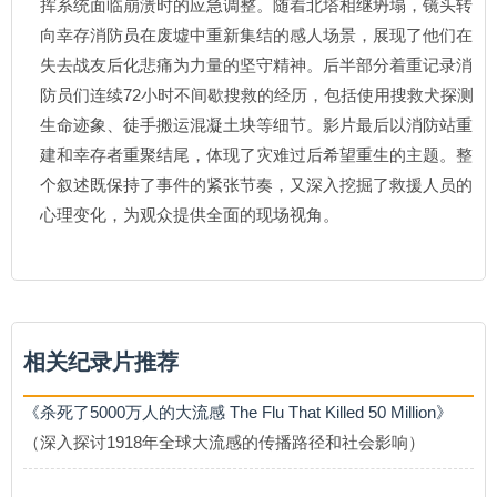
挥系统面临崩溃时的应急调整。随着北塔相继坍塌，镜头转
向幸存消防员在废墟中重新集结的感人场景，展现了他们在
失去战友后化悲痛为力量的坚守精神。后半部分着重记录消
防员们连续72小时不间歇搜救的经历，包括使用搜救犬探测
生命迹象、徒手搬运混凝土块等细节。影片最后以消防站重
建和幸存者重聚结尾，体现了灾难过后希望重生的主题。整
个叙述既保持了事件的紧张节奏，又深入挖掘了救援人员的
心理变化，为观众提供全面的现场视角。
相关纪录片推荐
《杀死了5000万人的大流感 The Flu That Killed 50 Million》
（深入探讨1918年全球大流感的传播路径和社会影响）