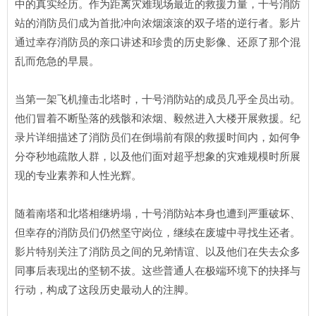
中的真实经历。作为距离灾难现场最近的救援力量，十号消防
站的消防员们成为首批冲向浓烟滚滚的双子塔的逆行者。影片
通过幸存消防员的亲口讲述和珍贵的历史影像、还原了那个混
乱而危急的早晨。
当第一架飞机撞击北塔时，十号消防站的成员几乎全员出动。
他们冒着不断坠落的残骸和浓烟、毅然进入大楼开展救援。纪
录片详细描述了消防员们在倒塌前有限的救援时间内，如何争
分夺秒地疏散人群，以及他们面对超乎想象的灾难规模时所展
现的专业素养和人性光辉。
随着南塔和北塔相继坍塌，十号消防站本身也遭到严重破坏、
但幸存的消防员们仍然坚守岗位，继续在废墟中寻找生还者。
影片特别关注了消防员之间的兄弟情谊、以及他们在失去众多
同事后表现出的坚韧不拔。这些普通人在极端环境下的抉择与
行动，构成了这段历史最动人的注脚。