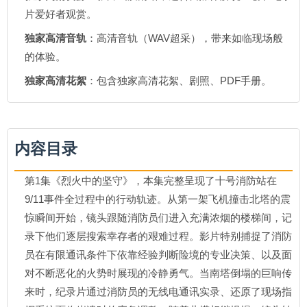
片爱好者观赏。
独家高清音轨
：高清音轨（WAV超采），带来如临现场般
的体验。
独家高清花絮
：包含独家高清花絮、剧照、PDF手册。
内容目录
第1集《烈火中的坚守》，本集完整呈现了十号消防站在
9/11事件全过程中的行动轨迹。从第一架飞机撞击北塔的震
惊瞬间开始，镜头跟随消防员们进入充满浓烟的楼梯间，记
录下他们逐层搜索幸存者的艰难过程。影片特别捕捉了消防
员在有限通讯条件下依靠经验判断险境的专业决策、以及面
对不断恶化的火势时展现的冷静勇气。当南塔倒塌的巨响传
来时，纪录片通过消防员的无线电通讯实录、还原了现场指