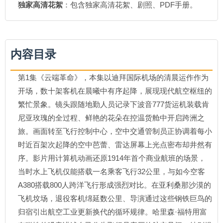
独家高清花絮
：包含独家高清花絮、剧照、PDF手册。
内容目录
第1集《云端革命》，本集以迪拜国际机场的清晨运作作为
开场，数十架客机在晨曦中有序起降，展现现代航空枢纽的
繁忙景象。镜头跟随地勤人员记录下波音777货运机装载肯
尼亚玫瑰的全过程、鲜艳的花朵在控温货舱中开启跨洲之
旅。画面转至飞行控制中心，空中交通管制员正协调着每小
时近百架次起降的空中芭蕾、雷达屏幕上光点密布却井然有
序。影片用计算机动画还原1914年首个商业航班的场景，
当时水上飞机仅能搭载一名乘客飞行32公里，与如今空客
A380搭载800人跨洋飞行形成强烈对比。在亚利桑那沙漠的
飞机坟场，退役客机绵延数公里、导演通过这些钢铁巨鸟的
归宿引出航空工业更新换代的循环规律。哈里森·福特用富