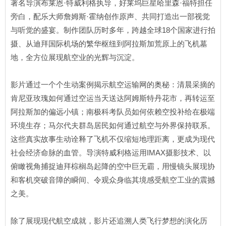
著名导演布莱恩·特威利格执导，好莱坞巨星哈里森·福特担任
旁白，配乐大师詹姆斯·霍纳创作原声、共同打造出一部视觉
与听觉的盛宴。制作团队历时多年，跨越全球18个国家进行拍
摄、从迪拜国际机场的繁华枢纽到阿拉斯加荒原上的飞机墓
地，全方位展现航空业的光辉与沉淀。
影片通过一个个生动案例揭示航空运输网的奥秘：清晨采摘的
肯尼亚玫瑰如何通过空运当天送达阿姆斯特丹花市，再转运至
阿拉斯加的偏远小镇；南极科考队员如何依赖空投补给在极端
环境生存；马尔代夫群岛居民如何通过航空与外界保持联系。
这些真实故事生动诠释了飞机不仅缩短地理距离，更成为现代
社会经济命脉的血管。导演特威利格运用IMAX摄影技术、以
俯瞰视角捕捉迪拜棕榈岛起降的空中巨无霸，用慢镜头展现协
和客机突破音障的瞬间、令观众身临其境感受航空工业的震撼
之美。
除了展现现代航空成就，影片还追溯人类飞行梦想的演化历