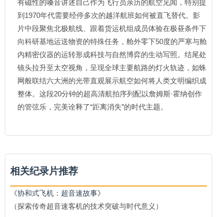
有磁性的嗓音讲述自己作为飞行员亲历的航空见闻，特别提
到1970年代需要经停多次的越洋航班如何被直飞替代。影
片中段聚焦北极航线、跟着货运机组成员体验在极昼条件下
向科研基地运送物资的特殊任务，舱外零下50度的严寒与舱
内精密仪器的运转形成科技与自然博弈的生动写照。结尾处
镜头拉升至太空视角，呈现全球主要航路的灯火轨迹，如蛛
网般联结六大洲的光带直观展示航空如何将人类文明编织成
整体。这段20分钟的超高清航拍序列配以詹姆斯·霍纳创作
的管弦乐，完美诠释了“距离消失”的时代主题。
相关纪录片推荐
《协和式飞机：超音速故事》
（探索传奇超音速客机的技术突破与时代意义）