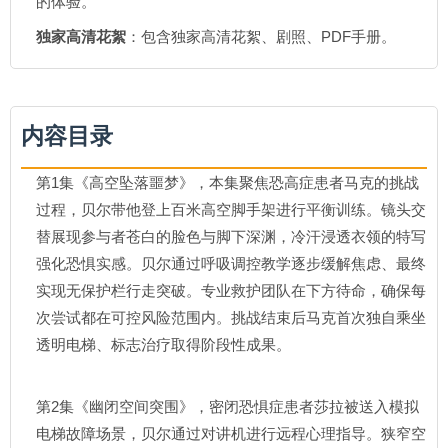
的体验。
独家高清花絮
：包含独家高清花絮、剧照、PDF手册。
内容目录
第1集《高空坠落噩梦》，本集聚焦恐高症患者马克的挑战
过程，贝尔带他登上百米高空脚手架进行平衡训练。镜头交
替展现参与者苍白的脸色与脚下深渊，冷汗浸透衣领的特写
强化恐惧实感。贝尔通过呼吸调控教学逐步缓解焦虑、最终
实现无保护栏行走突破。专业救护团队在下方待命，确保每
次尝试都在可控风险范围内。挑战结束后马克首次独自乘坐
透明电梯、标志治疗取得阶段性成果。
第2集《幽闭空间突围》，密闭恐惧症患者莎拉被送入模拟
电梯故障场景，贝尔通过对讲机进行远程心理指导。狭窄空