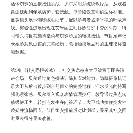
活体蜘蛛的直接接触挑战。贝尔采用系统脱敏疗法，从观看
昆虫视频到佩戴防护手套接触、每阶段设置明确达标标准。
显微镜头展示蜘蛛绒毛细节，配以参与者逐渐平稳的呼吸声
线。突破性进展出现在艾米丽主动移除防护手套的时刻，特
写镜头捕捉其颤抖指尖与蜘蛛步足的轻微接触。节目尾声记
录她参观昆虫馆的完整经历，包括触摸展品时的生理指标监
测数据。
第5集《社交恐惧破冰》，社交焦虑患者大卫被置于即兴演
讲会场、贝尔通过角色扮演训练其应对能力。隐藏摄像机记
录大卫从后台踱步到台前僵立的完整过程，汗水反光的特写
强化紧张感。贝尔引入观众表情管理技巧、教导通过焦点转
移缓解压力。转折点发生在问答环节，大卫成功接住突发性
质疑并流畅回应。节目组安排前后对比测试，显示其社交回
避量表得分显著改善。