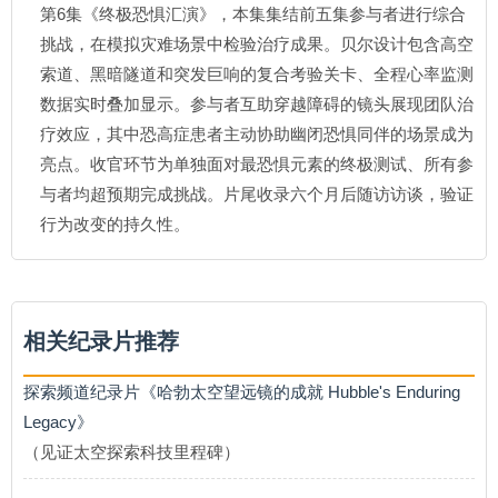
第6集《终极恐惧汇演》，本集集结前五集参与者进行综合
挑战，在模拟灾难场景中检验治疗成果。贝尔设计包含高空
索道、黑暗隧道和突发巨响的复合考验关卡、全程心率监测
数据实时叠加显示。参与者互助穿越障碍的镜头展现团队治
疗效应，其中恐高症患者主动协助幽闭恐惧同伴的场景成为
亮点。收官环节为单独面对最恐惧元素的终极测试、所有参
与者均超预期完成挑战。片尾收录六个月后随访访谈，验证
行为改变的持久性。
相关纪录片推荐
探索频道纪录片《哈勃太空望远镜的成就 Hubble's Enduring
Legacy》
（见证太空探索科技里程碑）