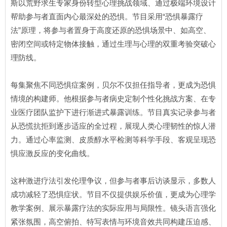
斯以荒野求生专家身份转型心理挑战领域、通过极端环境设计
帮助参与者直面内心最深处的恐惧。节目采用“恐惧暴露疗
法”原理，将参与者置身于高度还原的恐惧场景中、如高空、
密闭空间或特定物体接触，通过生理与心理的双重考验突破心
理防线。
每集聚焦不同恐惧症案例，贝尔不仅担任指导者，更成为恐惧
情境的构建师。他根据参与者病史定制个性化挑战方案、在专
业医疗团队监护下进行渐进式暴露训练。节目真实记录参与者
从恐慌抗拒到逐步适应的全过程，展现人类心理韧性的惊人潜
力。通过心率监测、皮质醇水平检测等科学手段、客观呈现恐
惧应激反应的变化曲线。
这种激进疗法引发伦理争议，但参与者事后访谈显示，多数人
成功减轻了恐惧症状。节目不仅提供娱乐价值，更成为心理学
教学案例、展示暴露疗法的实际应用与局限性。镜头语言强化
紧张氛围，高空俯拍、特写表情与环境音效共同构建压迫感、