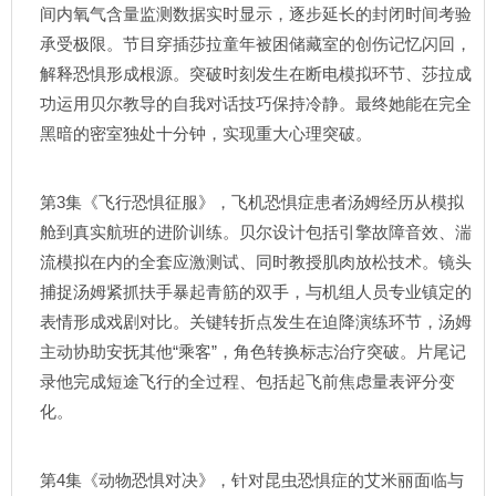
间内氧气含量监测数据实时显示，逐步延长的封闭时间考验
承受极限。节目穿插莎拉童年被困储藏室的创伤记忆闪回，
解释恐惧形成根源。突破时刻发生在断电模拟环节、莎拉成
功运用贝尔教导的自我对话技巧保持冷静。最终她能在完全
黑暗的密室独处十分钟，实现重大心理突破。
第3集《飞行恐惧征服》，飞机恐惧症患者汤姆经历从模拟
舱到真实航班的进阶训练。贝尔设计包括引擎故障音效、湍
流模拟在内的全套应激测试、同时教授肌肉放松技术。镜头
捕捉汤姆紧抓扶手暴起青筋的双手，与机组人员专业镇定的
表情形成戏剧对比。关键转折点发生在迫降演练环节，汤姆
主动协助安抚其他“乘客”，角色转换标志治疗突破。片尾记
录他完成短途飞行的全过程、包括起飞前焦虑量表评分变
化。
第4集《动物恐惧对决》，针对昆虫恐惧症的艾米丽面临与