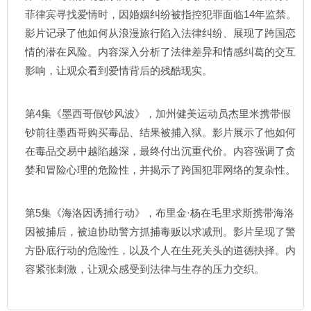
菲律宾寻找爱情时，因婚姻纠纷被指控犯罪面临14年监禁。
影片记录了他如何从浪漫旅行陷入法律纠纷、展现了跨国恋
情的潜在风险。内容深入分析了法律差异和情感纠葛的交互
影响，让观众看到爱情背后的残酷现实。
第4集《墨西哥假钞风波》，加州健美运动员杰里米携带假
钞前往墨西哥购买毒品、结果被捕入狱。影片展示了他如何
在毒品交易中越陷越深，最终付出沉重代价。内容强调了贪
婪和冒险心理的危险性，并揭示了跨国犯罪网络的复杂性。
第5集《海洛因诱捕行动》，布里金·杨在毛里求斯携带海洛
因被捕后，被迫协助警方抓捕毒贩以求减刑。影片呈现了警
方卧底行动的危险性，以及个人在生死关头的道德抉择。内
容紧张刺激，让观众感受到法律与生存的压力交织。