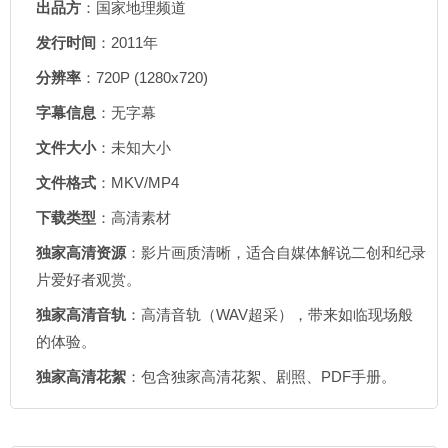
出品方
：国家地理频道
发行时间
：2011年
分辨率
：720P (1280x720)
字幕信息
：无字幕
文件大小
：未知大小
文件格式
：MKV/MP4
下载类型
：高清素材
独家高清资源
：影片画质清晰，适合自媒体解说二创和纪录
片爱好者观赏。
独家高清音轨
：高清音轨（WAV超采），带来如临现场般
的体验。
独家高清花絮
：包含独家高清花絮、剧照、PDF手册。