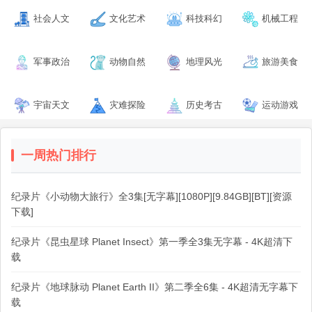
社会人文
文化艺术
科技科幻
机械工程
军事政治
动物自然
地理风光
旅游美食
宇宙天文
灾难探险
历史考古
运动游戏
一周热门排行
纪录片《小动物大旅行》全3集[无字幕][1080P][9.84GB][BT][资源
下载]
纪录片《昆虫星球 Planet Insect》第一季全3集无字幕 - 4K超清下
载
纪录片《地球脉动 Planet Earth II》第二季全6集 - 4K超清无字幕下
载