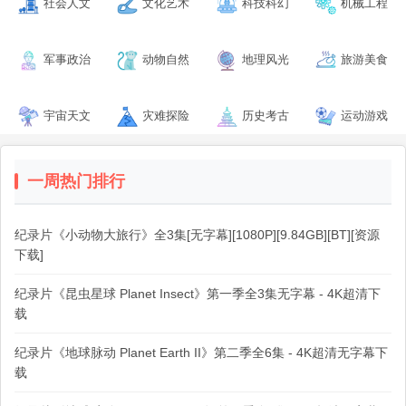
社会人文
文化艺术
科技科幻
机械工程
军事政治
动物自然
地理风光
旅游美食
宇宙天文
灾难探险
历史考古
运动游戏
一周热门排行
纪录片《小动物大旅行》全3集[无字幕][1080P][9.84GB][BT][资源
下载]
纪录片《昆虫星球 Planet Insect》第一季全3集无字幕 - 4K超清下
载
纪录片《地球脉动 Planet Earth II》第二季全6集 - 4K超清无字幕下
载