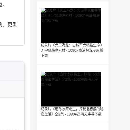
答。
例。更重
纪录片《犬王海龙：忠诚军犬牺牲生命》
无字幕纯净素材 - 1080P高清解说专用版
下载
纪录片《追踪冰原霸主，探秘北极熊的秘
密生活》全2集 - 1080P高清无字幕下载