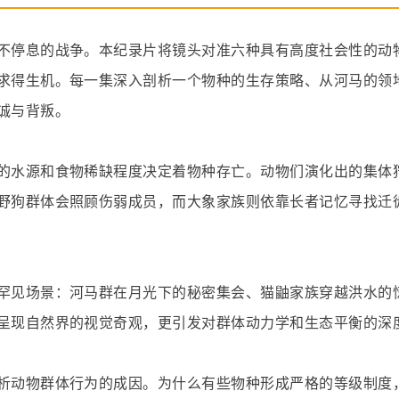
不停息的战争。本纪录片将镜头对准六种具有高度社会性的动
求得生机。每一集深入剖析一个物种的生存策略、从河马的领
诚与背叛。
的水源和食物稀缺程度决定着物种存亡。动物们演化出的集体
野狗群体会照顾伤弱成员，而大象家族则依靠长者记忆寻找迁
罕见场景：河马群在月光下的秘密集会、猫鼬家族穿越洪水的
呈现自然界的视觉奇观，更引发对群体动力学和生态平衡的深
析动物群体行为的成因。为什么有些物种形成严格的等级制度