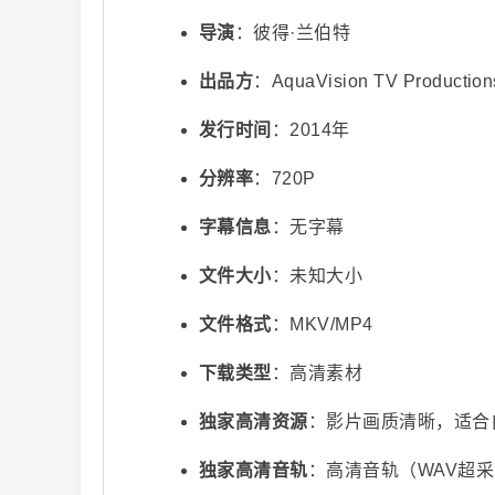
导演
：彼得·兰伯特
出品方
：AquaVision TV Production
发行时间
：2014年
分辨率
：720P
视
字幕信息
：无字幕
文件大小
：未知大小
文件格式
：MKV/MP4
下载类型
：高清素材
独家高清资源
：影片画质清晰，适合
频
独家高清音轨
：高清音轨（WAV超