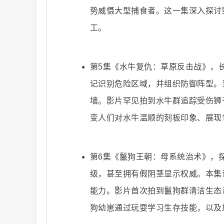
势威慑大型捕食者。这一集深入探讨
解
工。
第5集《水牛复仇：草原反击战》，
记识别危险区域，并组织防御阵型。
墙。影片罕见拍到水牛群追踪受伤狮
变人们对水牛温顺的刻板印象、展现
说
第6集《鬣狗王朝：母系统治术》，
级，甚至拥有假阴茎显示权威。本集
能力。影片首次拍到鬣狗群清洁生态
狗幼崽通过玩耍学习生存技能，以及