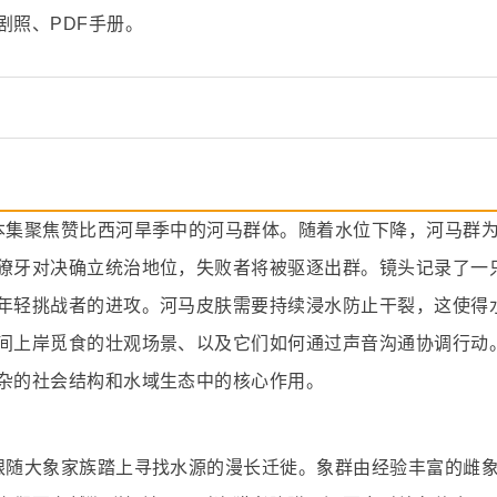
剧照、PDF手册。
本集聚焦赞比西河旱季中的河马群体。随着水位下降，河马群
獠牙对决确立统治地位，失败者将被驱逐出群。镜头记录了一
年轻挑战者的进攻。河马皮肤需要持续浸水防止干裂，这使得
间上岸觅食的壮观场景、以及它们如何通过声音沟通协调行动
杂的社会结构和水域生态中的核心作用。
跟随大象家族踏上寻找水源的漫长迁徙。象群由经验丰富的雌