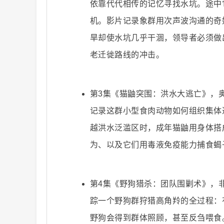
依靠代代相传的记忆寻找水坑。途中
机。影片记录象群用次声波沟通的奇
旱却使水坑几乎干涸，领导者必须做
二
老迁徙路线的冲击。
第3集《猫鼬突围：洪水大逃亡》，
记录这群小型食肉动物如何组织集体
越洪水泛滥区时，成年猫鼬用身体搭
为、以及它们用毒液免疫能力捕食蝎
创
第4集《野狗猎杀：团队围剿术》，
踪一个野狗群狩猎高角羚的全过程：
野狗会得到群体照顾，甚至反刍喂食