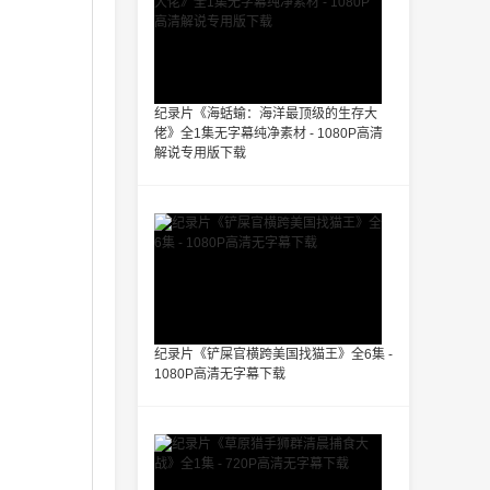
纪录片《海蛞蝓：海洋最顶级的生存大
佬》全1集无字幕纯净素材 - 1080P高清
解说专用版下载
纪录片《铲屎官横跨美国找猫王》全6集 -
1080P高清无字幕下载