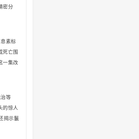
精密分
信息素标
成死亡围
这一集改
统治等
头的惊人
还揭示鬣