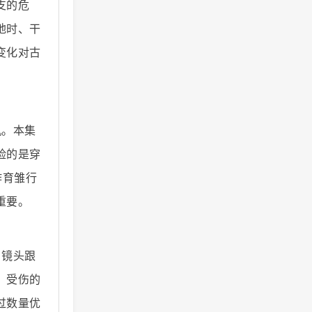
支的危
地时、干
变化对古
机。本集
险的是穿
作育雏行
重要。
。镜头跟
。受伤的
过数量优