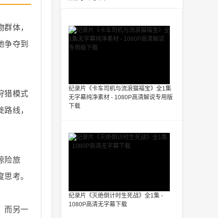
物群体，
地争夺到
纪录片《卡车司机与流浪猫福宝》全1集
狩猎模式
无字幕纯净素材 - 1080P高清解说专用版
下载
徙路线，
惊险旅
度思考。
纪录片《灭绝倒计时生死战》全1集 -
1080P高清无字幕下载
，而另一