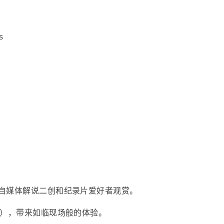
s
自媒体解说二创和纪录片爱好者观赏。
采），带来如临现场般的体验。