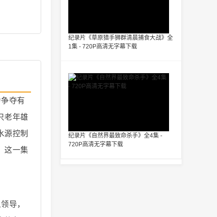
纪录片《草原猎手狮群清晨捕食大战》全
1集 - 720P高清无字幕下载
为争夺有
只老年雄
水源控制
纪录片《自然界最致命杀手》全4集 -
720P高清无字幕下载
。这一集
象领导，