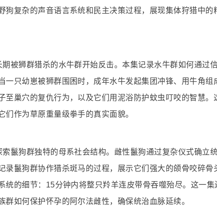
野狗复杂的声音语言系统和民主决策过程，展现集体狩猎中的
长期被狮群猎杀的水牛群开始反击。本集记录水牛群如何通过
当一只幼崽被狮群围困时，成年水牛发起集团冲锋、用牛角组
子至巢穴的复仇行为，以及它们用泥浴防护蚊虫叮咬的智慧。
它们作为草原重量级拳手的真实面貌。
探索鬣狗群独特的母系社会结构。雌性鬣狗通过复杂仪式确立
记录鬣狗群协作猎杀斑马的过程，展示它们强大的颌骨咬碎骨
系统的细节：15分钟内将整只羚羊连皮带骨吞噬殆尽。这一集
族群如何保护怀孕的阿尔法雌性，确保统治血脉延续。