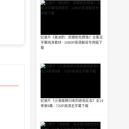
纪录片《美洲豹：抓蟒蛇吃鳄鱼》全集无
字幕纯净素材 - 1080P高清解说专用版下
载
纪录片《沙漠雄狮归来的绝地反击》全14
季第9集 - 720P高清无字幕下载