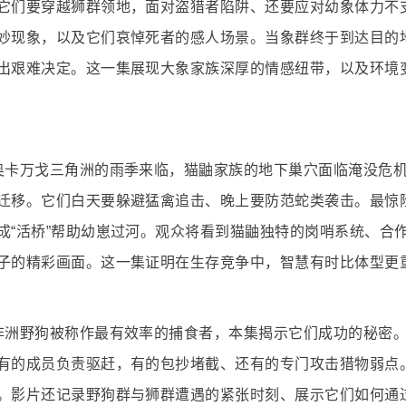
它们要穿越狮群领地，面对盗猎者陷阱、还要应对幼象体力不
妙现象，以及它们哀悼死者的感人场景。当象群终于到达目的
出艰难决定。这一集展现大象家族深厚的情感纽带，以及环境
奥卡万戈三角洲的雨季来临，猫鼬家族的地下巢穴面临淹没危
迁移。它们白天要躲避猛禽追击、晚上要防范蛇类袭击。最惊
成“活桥”帮助幼崽过河。观众将看到猫鼬独特的岗哨系统、合
子的精彩画面。这一集证明在生存竞争中，智慧有时比体型更
非洲野狗被称作最有效率的捕食者，本集揭示它们成功的秘密
有的成员负责驱赶，有的包抄堵截、还有的专门攻击猎物弱点
。影片还记录野狗群与狮群遭遇的紧张时刻、展示它们如何通