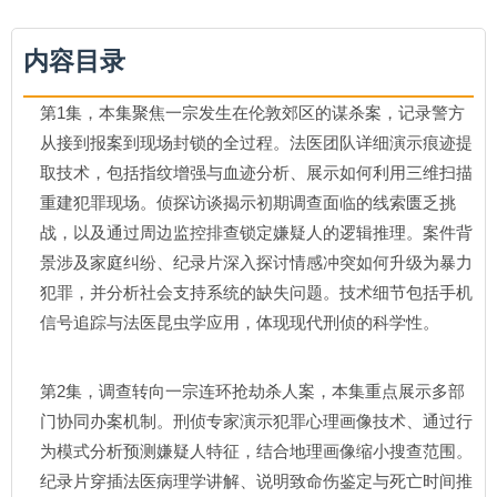
内容目录
第1集，本集聚焦一宗发生在伦敦郊区的谋杀案，记录警方
从接到报案到现场封锁的全过程。法医团队详细演示痕迹提
取技术，包括指纹增强与血迹分析、展示如何利用三维扫描
重建犯罪现场。侦探访谈揭示初期调查面临的线索匮乏挑
战，以及通过周边监控排查锁定嫌疑人的逻辑推理。案件背
景涉及家庭纠纷、纪录片深入探讨情感冲突如何升级为暴力
犯罪，并分析社会支持系统的缺失问题。技术细节包括手机
信号追踪与法医昆虫学应用，体现现代刑侦的科学性。
第2集，调查转向一宗连环抢劫杀人案，本集重点展示多部
门协同办案机制。刑侦专家演示犯罪心理画像技术、通过行
为模式分析预测嫌疑人特征，结合地理画像缩小搜查范围。
纪录片穿插法医病理学讲解、说明致命伤鉴定与死亡时间推