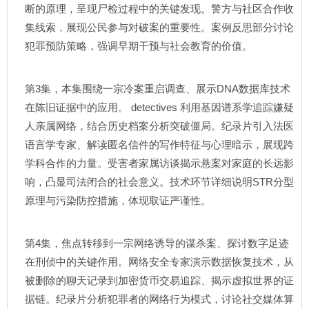
断的原理，呈现尸检过程中的关键发现。警方与社区合作收
集线索，展现公民参与对破案的重要性。案例反思部分讨论
犯罪预防策略，强调早期干预与社会教育的价值。
第3集，本集围绕一宗冷案重启调查、展示DNA数据库技术
在陈旧证据中的应用。 detectives 利用基因谱系学追踪嫌疑
人亲属网络，结合历史档案分析突破僵局。纪录片引入法医
语言学专家、解读匿名信件的写作特征与心理暗示，展现跨
学科合作的力量。受害者家属访谈揭示悬案对家庭的长远影
响，凸显司法闭合的社会意义。技术环节详细说明STR分型
原理与污染防控措施，体现取证严谨性。
第4集，焦点转移到一宗网络诱导的谋杀案、探讨数字足迹
在刑侦中的关键作用。网络安全专家演示数据恢复技术，从
被删除的聊天记录到加密货币交易追踪、揭示虚拟世界的证
据链。纪录片分析犯罪者的网络行为模式，讨论社交媒体算