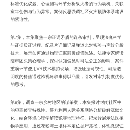
标准优化议题。心理侧写环节分析纵火者的行为动机，关联
童年创伤与行为异常。案例反思强调社区火灾预防体系建设
的紧迫性。
第7集，本集聚焦一宗证词矛盾的谋杀审判，呈现法庭科学
与证据质证过程。纪录片详细记录弹道比对实验与声纹分析
技术、展示如何通过物理证据颠覆虚假陈述。法律专家解读
陪审团决策心理学，探讨认知偏见对司法公正的影响。案件
重演环节使用VR技术模拟现场、增强证据可视性。司法透
明度的价值通过跨视角叙事得以凸显，引发对审判制度优化
的思考。
第8集，调查一宗乡村地区的谋杀案，本集探讨封闭社区中
的犯罪侦查特殊性。警方利用人际关系网络分析破解沉默文
化，结合环境心理学解读犯罪地理特征。纪录片展示法医植
物学应用、通过花粉与土壤样本定位抛尸路径，体现微观证