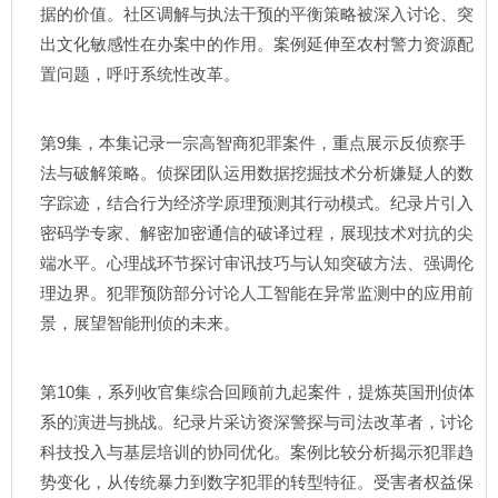
据的价值。社区调解与执法干预的平衡策略被深入讨论、突
出文化敏感性在办案中的作用。案例延伸至农村警力资源配
置问题，呼吁系统性改革。
第9集，本集记录一宗高智商犯罪案件，重点展示反侦察手
法与破解策略。侦探团队运用数据挖掘技术分析嫌疑人的数
字踪迹，结合行为经济学原理预测其行动模式。纪录片引入
密码学专家、解密加密通信的破译过程，展现技术对抗的尖
端水平。心理战环节探讨审讯技巧与认知突破方法、强调伦
理边界。犯罪预防部分讨论人工智能在异常监测中的应用前
景，展望智能刑侦的未来。
第10集，系列收官集综合回顾前九起案件，提炼英国刑侦体
系的演进与挑战。纪录片采访资深警探与司法改革者，讨论
科技投入与基层培训的协同优化。案例比较分析揭示犯罪趋
势变化，从传统暴力到数字犯罪的转型特征。受害者权益保