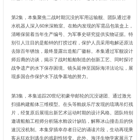
第2集，本集聚焦二战时期沉没的军用运输舰、团队通过潜
水机器人深入60米深舱室。在舱内发现的军需品包装盒上，
清晰保留着当年生产编号、为军事史研究提供实物证据。特
别引人注目的是船钟的打捞过程，保护人员采用电解还原法
去除百年锈蚀，最终显露出造船厂徽标。本集通过军舰设计
师后裔的访谈，揭示了战时船舶制造的创新工艺、同时探讨
战争遗产的水下保存困境。镜头延伸至国际海洋法论坛，展
现多国合作保护水下战争墓地的努力。
第3集，本集追踪20世纪初豪华邮轮的沉没谜团、通过激光
扫描构建船体三维模型。在头等舱娱乐厅发现的琉璃吊灯残
片，经复原后展现出新艺术运动时期的设计风格。团队特别
邀请船舶工程师分析隔水舱设计缺陷，解释冰山撞击后的快
速沉没机制。本集穿插幸存者日记的诵读片段，生动再现乘
客从狂欢到逃生的戏剧性转变。此外、海洋生物学家展示了