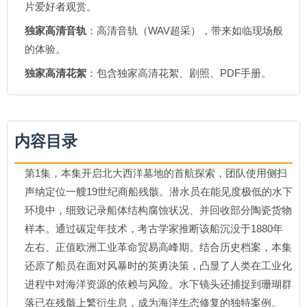
片爱好者观赏。
独家高清音轨
：高清音轨（WAV超采），带来如临现场般
的体验。
独家高清花絮
：包含独家高清花絮、剧照、PDF手册。
内容目录
第1集，本集开启北大西洋墓地的首航探索，团队使用侧扫
声纳定位一艘19世纪商船残骸。潜水员在能见度极低的水下
环境中，细致记录船体结构腐蚀状况、并回收部分陶瓷货物
样本。通过碳定年技术，考古学家推断该船沉没于1880年
左右、正值欧洲工业革命贸易高峰期。结合历史档案，本集
还原了船员在面对风暴时的英勇决策，凸显了人类在工业化
进程中对海洋资源的依赖与风险。水下镜头还捕捉到珊瑚群
落已在残骸上繁衍生息，成为海洋生态修复的独特案例。