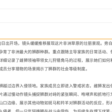
的日出开场，镜头缓缓推移展现这片非洲草原的壮丽景观。旁
孕育了非洲最大的狮群种群。重点跟随主导家族的日常活动、
详细记录了雌狮领袖带领女儿狩猎角马的过程，展示她们如何
成员分享猎物的场景揭示了狮群的社会等级制度。
狮越过边界入侵领地。家族成员立即进入警戒状态，雌狮发出
片通过慢动作镜头捕捉狮群对峙的紧张瞬间、咆哮声和抓地行
山口边缘、展示其他动物如斑马和羚羊对狮群活动的反应，形
入侵者，但一只年轻雄狮在战斗中受伤、为后续生存埋下伏笔