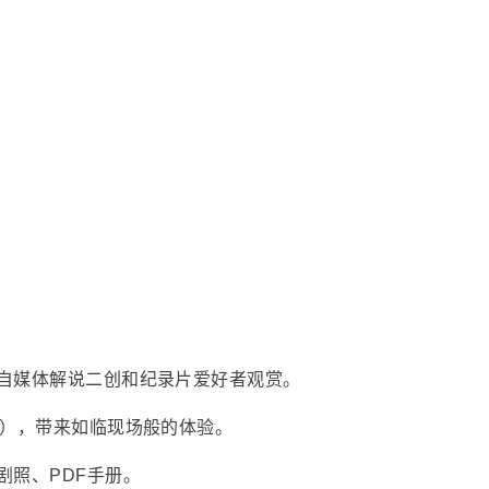
自媒体解说二创和纪录片爱好者观赏。
采），带来如临现场般的体验。
剧照、PDF手册。