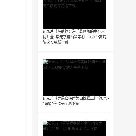
纪录片《海蛞蝓：海洋最顶级的生存大
佬》全1集无字幕纯净素材 - 1080P高清
解说专用版下载
纪录片《铲屎官横跨美国找猫王》全6集 -
1080P高清无字幕下载