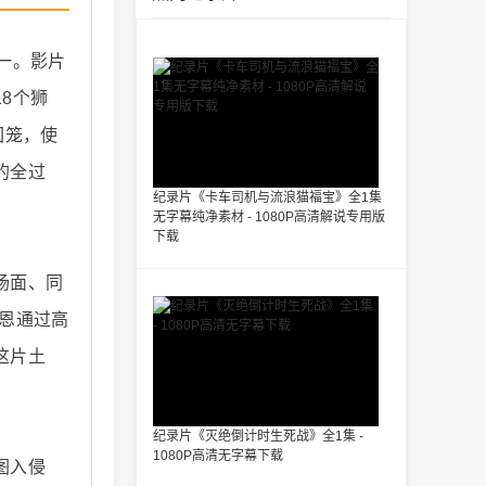
一。影片
8个狮
囚笼，使
的全过
纪录片《卡车司机与流浪猫福宝》全1集
无字幕纯净素材 - 1080P高清解说专用版
下载
场面、同
恩通过高
这片土
纪录片《灭绝倒计时生死战》全1集 -
1080P高清无字幕下载
图入侵