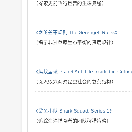
（探索史前飞行巨兽的生态奥秘）
解
《塞伦盖蒂规则 The Serengeti Rules》
（揭示非洲草原生态平衡的深层规律）
《蚂蚁星球 Planet Ant: Life Inside the Colo
说
（深入蚁穴观察昆虫社会的复杂结构）
《鲨鱼小队 Shark Squad: Series 1》
（追踪海洋捕食者的团队狩猎策略）