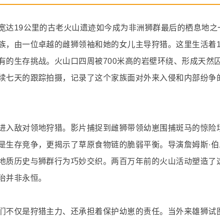
宽达19公里的古老火山遗迹如今成为非洲狮群最后的栖息地之
族，由一位卓越的雌狮领袖和她的女儿主导狩猎。这里生活着1
有的生存挑战。火山口四周被700米高的岩壁环绕、形成天然
续七天的跟踪拍摄，记录了这个家族面对外来入侵和内部纷争
进入敌对领地狩猎。影片捕捉到雌狮带领幼崽围捕斑马的惊险
是生存竞争，更揭示了草原食物链的脆弱平衡。导演詹姆斯·伯
地质历史与狮群行为巧妙交织。两百万年前的火山活动塑造了
治并非永恒。
们不仅是狩猎主力、还承担着保护幼崽的责任。当外来雄狮试