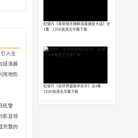
纪录片《草原猎手狮群清晨捕食大战》全
1集 - 720P高清无字幕下载
白引入主
包括清晨
利用地形
纪录片《自然界最致命杀手》全4集 -
720P高清无字幕下载
低吼警
为彰显领
成完整的
。