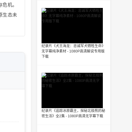
存危机。
原生态未
纪录片《犬王海龙：忠诚军犬牺牲生命》
无字幕纯净素材 - 1080P高清解说专用版
下载
纪录片《追踪冰原霸主，探秘北极熊的秘
密生活》全2集 - 1080P高清无字幕下载