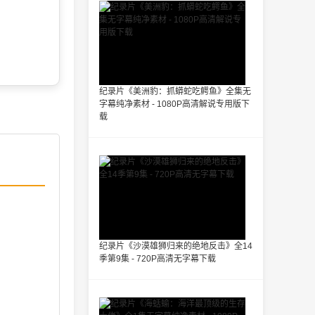
纪录片《美洲豹：抓蟒蛇吃鳄鱼》全集无
字幕纯净素材 - 1080P高清解说专用版下
载
纪录片《沙漠雄狮归来的绝地反击》全14
季第9集 - 720P高清无字幕下载