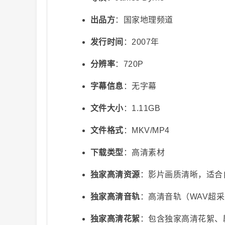
出品方
：国家地理频道
发行时间
：2007年
分辨率
：720P
字幕信息
：无字幕
视
文件大小
：1.11GB
文件格式
：MKV/MP4
下载类型
：高清素材
独家高清资源
：影片画质清晰，适合
独家高清音轨
：高清音轨（WAV超
频
独家高清花絮
：包含独家高清花絮、