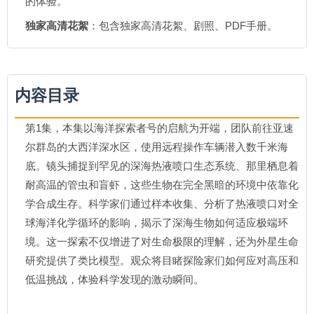
的体验。
独家高清花絮
：包含独家高清花絮、剧照、PDF手册。
内容目录
第1集，本集以海洋探索者号的启航为开端，团队前往亚速
尔群岛的大西洋深水区，使用远程操作车辆潜入数千米海
底。镜头捕捉到罕见的深海热液喷口生态系统、那里栖息着
耐高温的管虫和盲虾，这些生物在完全黑暗的环境中依靠化
学合成生存。科学家们通过样本收集、分析了热液喷口对全
球海洋化学循环的影响，揭示了深海生物如何适应极端环
境。这一探索不仅增进了对生命极限的理解，还为外星生命
研究提供了类比模型。观众将目睹探险家们如何应对高压和
低温挑战，体验科学发现的激动瞬间。