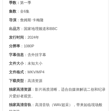
季数：
第一季
集数
：全6集
导演
：詹姆斯·卡梅隆
出品方
：国家地理频道和BBC
发行时间
：2024年
分辨率
：1080P
字幕信息
：含外挂字幕
文件大小
：未知大小
文件格式
：MKV/MP4
下载类型
：高清资源
独家高清资源
：影片画质清晰，适合自媒体解说二创和纪录
片爱好者观赏。
独家高清音轨
：高清音轨（WAV超采），带来如临现场般