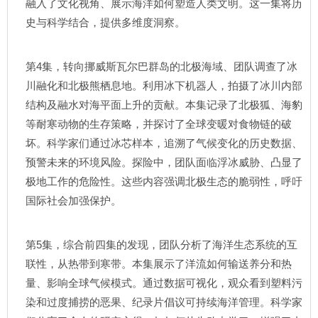
融入了文化视角、展示海洋如何塑造人类文明。这一集将历
史与科学结合，提供多维度洞察。
第4集，转向挪威斯瓦尔巴群岛的北极海域、团队调查了冰
川融化和北极熊栖息地。利用冰下机器人，拍摄了冰川内部
结构及融水对海平面上升的贡献。本集记录了北极狐、海豹
等耐寒动物的生存策略，并探讨了全球变暖对食物链的破
坏。科学家们通过冰芯样本，追溯了气候变化的历史数据、
预警未来的环境风险。探险中，团队面临浮冰威胁、凸显了
极地工作的危险性。这些内容强调北极生态的脆弱性，呼吁
国际社会加强保护。
第5集，综合前四集的发现，团队分析了海洋生态系统的互
联性，从热带到寒带。本集展示了洋流如何输送养分和热
量、影响全球气候模式。通过数据可视化，观众看到塑料污
染和过度捕捞的恶果、纪录片倡议可持续海洋管理。科学家