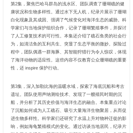
第2集，聚焦巴哈马群岛的浅水区、团队调查了珊瑚礁的健
康状况和生物多样性。通过水下无人机，纪录片展示了珊瑚
白化现象及其成因、强调了气候变化对海洋生态的威胁。科
学家们与当地保护组织合作，记录了珊瑚繁殖事件，并探讨
了人工修复技术的可行性。本集还介绍了礁石鱼类的社会行
为，如清洁鱼的互利共生、突显了生态平衡的微妙。探险过
程中，团队偶遇一群海豚、其智能狩猎行为令人惊叹，体现
了海洋动物的适应性。这些内容不仅教育公众珊瑚礁的重要
性，还 inspire 保护行动。
第3集，深入加勒比海的温暖水域，探索了海底沉船和考古
遗址。团队使用声纳测绘技术、发现了一艘殖民时期的沉
船，并分析了其历史价值与海洋生态的融合。本集重点讨论
了沉船如何成为人工礁石、吸引大量海洋生物聚居，从而促
进生物多样性。科学家们还研究了水温上升对物种迁徙的影
响，例如海龟繁殖模式的变化。通过访谈当地居民，纪录片