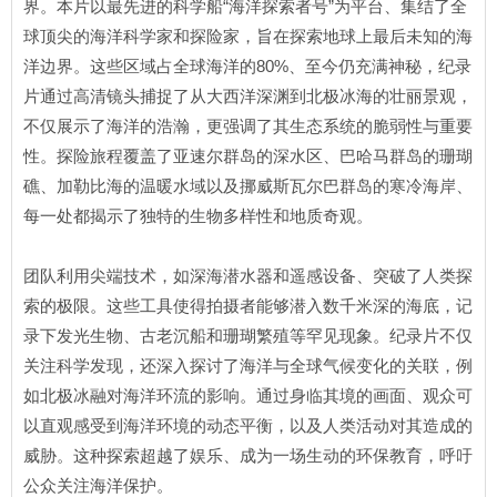
界。本片以最先进的科学船“海洋探索者号”为平台、集结了全
球顶尖的海洋科学家和探险家，旨在探索地球上最后未知的海
洋边界。这些区域占全球海洋的80%、至今仍充满神秘，纪录
片通过高清镜头捕捉了从大西洋深渊到北极冰海的壮丽景观，
不仅展示了海洋的浩瀚，更强调了其生态系统的脆弱性与重要
性。探险旅程覆盖了亚速尔群岛的深水区、巴哈马群岛的珊瑚
礁、加勒比海的温暖水域以及挪威斯瓦尔巴群岛的寒冷海岸、
每一处都揭示了独特的生物多样性和地质奇观。
团队利用尖端技术，如深海潜水器和遥感设备、突破了人类探
索的极限。这些工具使得拍摄者能够潜入数千米深的海底，记
录下发光生物、古老沉船和珊瑚繁殖等罕见现象。纪录片不仅
关注科学发现，还深入探讨了海洋与全球气候变化的关联，例
如北极冰融对海洋环流的影响。通过身临其境的画面、观众可
以直观感受到海洋环境的动态平衡，以及人类活动对其造成的
威胁。这种探索超越了娱乐、成为一场生动的环保教育，呼吁
公众关注海洋保护。