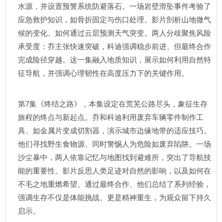
水源，并设置预警系统防避落石。一场岩壁滑坠事件考验了
应急救护知识，如骨折固定与伤口处理。影片剖析山地微气
候的变化、如何通过云层预测天气突变。两人分歧聚焦风险
承受度：乔主张快速突破，科迪强调稳步前进、但最终合作
完成险径穿越。这一集融入地质知识，展示如何利用自然特
征导航，并强调心理韧性在高度压力下的关键作用。
第7集《终结之路》，本集设定在荒芜公路尽头，象征生存
旅程的终点与新起点。乔和科迪利用废弃车辆零件制作工
具、如金属片变成切割器，演示城市边缘地带的适应技巧。
他们寻找野生食物源、同时警惕人为危险如废弃陷阱。一场
沙尘暴中，两人依靠记忆与地图找到避难所，突出了导航技
能的重要性。影片反思人类足迹对自然的影响，以及如何在
不毛之地重燃希望。通过最终合作、他们总结了系列经验，
强调生存不仅是体能挑战、更是精神重生，为观众留下持久
启示。