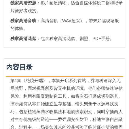
独家高清资源
：影片画质清晰，适合自媒体解说二创和纪录
片爱好者观赏。
独家高清音轨
：高清音轨（WAV超采），带来如临现场般
的体验。
独家高清花絮
：包含独家高清花絮、剧照、PDF手册。
内容目录
第1集《绝境开端》，本集开启系列首站，乔与科迪深入无
尽荒野，面对视野所及皆无生机的环境。他们必须快速评估
风险、利用有限资源制造工具，如将岩石打磨成切割器具、
演示如何从零开始建立生存基础。镜头聚焦于水源寻找技
巧，包括植物蒸腾水收集法和地质线索识别，同时穿插两人
对生存优先级的辩论——乔强调安全防卫，科迪主张自然融
合。过程中、一场突如其来的沙暴考验了临时庇护所的稳固