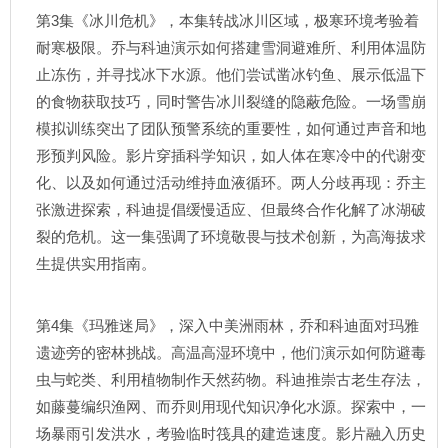
第3集《冰川危机》，本集转战冰川区域，极寒环境考验着
耐寒极限。乔与科迪演示如何搭建雪洞避难所、利用体温防
止冻伤，并寻找冰下水源。他们尝试凿冰钓鱼、展示低温下
的食物获取技巧，同时警告冰川裂缝的隐蔽危险。一场雪崩
模拟训练突出了团队预警系统的重要性，如何通过声音和地
形预判风险。影片穿插科学知识，如人体在寒冷中的代谢变
化、以及如何通过活动维持血液循环。两人分歧再现：乔主
张激进探索，科迪提倡缓慢适应、但最终合作化解了冰湖破
裂的危机。这一集强调了环境敬畏与技术创新，为高海拔求
生提供实用指南。
第4集《玛雅迷局》，深入中美洲雨林，乔和科迪面对玛雅
遗迹旁的密林挑战。高温高湿环境中，他们演示如何防避毒
虫与蛇类、利用植物制作天然药物。科迪推崇古老生存法，
如藤蔓编织渔网、而乔则用现代知识净化水源。探索中，一
场暴雨引发洪水，考验临时筏具的建造速度。影片融入历史