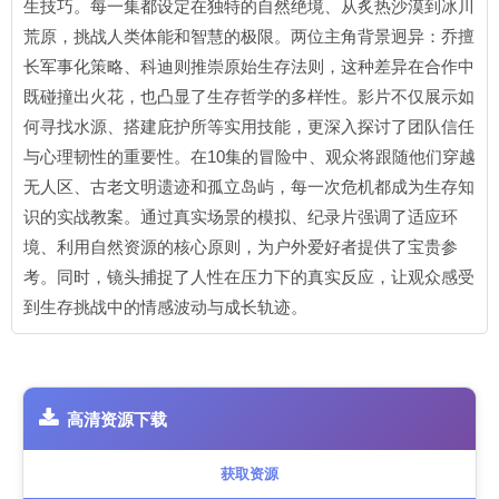
生技巧。每一集都设定在独特的自然绝境、从炙热沙漠到冰川
荒原，挑战人类体能和智慧的极限。两位主角背景迥异：乔擅
长军事化策略、科迪则推崇原始生存法则，这种差异在合作中
既碰撞出火花，也凸显了生存哲学的多样性。影片不仅展示如
何寻找水源、搭建庇护所等实用技能，更深入探讨了团队信任
与心理韧性的重要性。在10集的冒险中、观众将跟随他们穿越
无人区、古老文明遗迹和孤立岛屿，每一次危机都成为生存知
识的实战教案。通过真实场景的模拟、纪录片强调了适应环
境、利用自然资源的核心原则，为户外爱好者提供了宝贵参
考。同时，镜头捕捉了人性在压力下的真实反应，让观众感受
到生存挑战中的情感波动与成长轨迹。
高清资源下载
获取资源