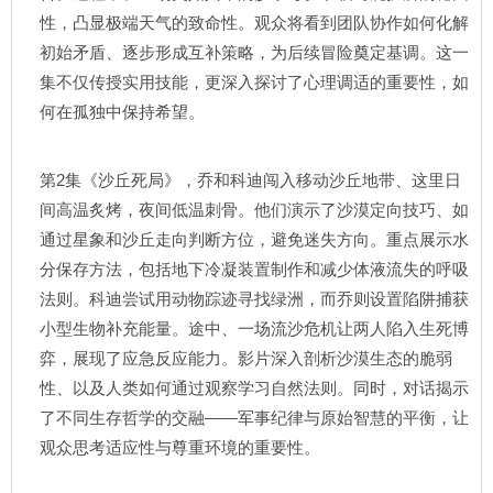
性，凸显极端天气的致命性。观众将看到团队协作如何化解
初始矛盾、逐步形成互补策略，为后续冒险奠定基调。这一
集不仅传授实用技能，更深入探讨了心理调适的重要性，如
何在孤独中保持希望。
第2集《沙丘死局》，乔和科迪闯入移动沙丘地带、这里日
间高温炙烤，夜间低温刺骨。他们演示了沙漠定向技巧、如
通过星象和沙丘走向判断方位，避免迷失方向。重点展示水
分保存方法，包括地下冷凝装置制作和减少体液流失的呼吸
法则。科迪尝试用动物踪迹寻找绿洲，而乔则设置陷阱捕获
小型生物补充能量。途中、一场流沙危机让两人陷入生死博
弈，展现了应急反应能力。影片深入剖析沙漠生态的脆弱
性、以及人类如何通过观察学习自然法则。同时，对话揭示
了不同生存哲学的交融——军事纪律与原始智慧的平衡，让
观众思考适应性与尊重环境的重要性。