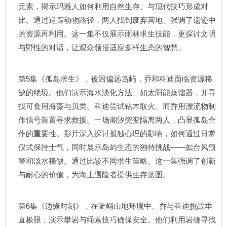
元素，揭示玛雅人如何利用自然生存、与现代技巧形成对
比。通过追踪动物路径，两人找到废弃营地、强调了遗迹中
的资源再利用。这一集不仅展示雨林求生技能，更探讨文明
与野性的对话，让观众领悟适应多样生态的智慧。
第5集《孤岛求生》，被困偏远岛屿，乔和科迪面临资源稀
缺的绝境。他们演示海水淡化方法、如太阳能蒸馏器，并寻
找可食用海藻与贝类。科迪尝试钻木取火、而乔用漂流物制
作信号装置寻求救援。一场潮汐突变隔离两人，凸显孤岛合
作的重要性。影片深入探讨孤独心理的影响，如何通过日常
仪式保持士气，同时展示岛屿生态的独特挑战——如台风预
警和淡水稀缺。通过比较不同求生策略、这一集强调了创新
与耐心的价值，为海上遇险者提供生存蓝图。
第6集《边缘时刻》，在陡峭山地环境中、乔与科迪挑战垂
直极限，演示攀岩与绳索技巧确保安全。他们利用岩缝寻找