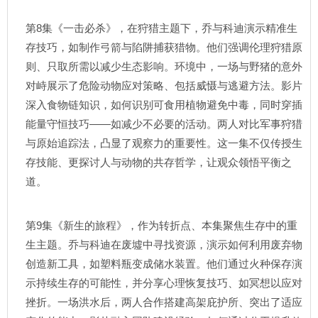
第8集《一击必杀》，在狩猎主题下，乔与科迪演示精准生
存技巧，如制作弓箭与陷阱捕获猎物。他们强调伦理狩猎原
则、只取所需以减少生态影响。环境中，一场与野猪的意外
对峙展示了危险动物应对策略、包括威慑与逃避方法。影片
深入食物链知识，如何识别可食用植物避免中毒，同时穿插
能量守恒技巧——如减少不必要的活动。两人对比军事狩猎
与原始追踪法，凸显了观察力的重要性。这一集不仅传授生
存技能、更探讨人与动物的共存哲学，让观众领悟平衡之
道。
第9集《新生的旅程》，作为转折点、本集聚焦生存中的重
生主题。乔与科迪在废墟中寻找资源，演示如何利用废弃物
创造新工具，如塑料瓶变成储水装置。他们通过火种保存演
示持续生存的可能性，并分享心理恢复技巧、如冥想以应对
挫折。一场洪水后，两人合作搭建高架庇护所、突出了适应