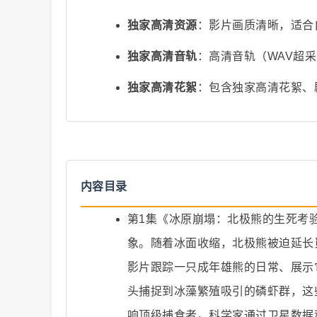
独家高清资源
：影片画质清晰，适合
独家高清音轨
：高清音轨（WAV超
独家高清花絮
：包含独家高清花絮、
爆
内容目录
第1集《冰原崩塌：北极熊的生死考
象。随着冰面收缩，北极熊被迫延长
款
影片跟踪一只成年雄熊的日常、展示
头捕捉到冰藻繁殖吸引的磷虾群，这
响顶级捕食者。科学家通过卫星数据