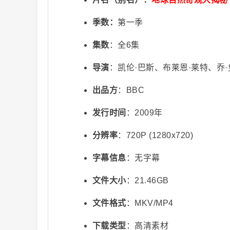
季数：
第一季
集数
：全6集
导演
：凯伦·巴斯、布莱恩·莱特、乔
出品方
：BBC
视
发行时间
：2009年
分辨率
：720P (1280x720)
字幕信息
：无字幕
文件大小
：21.46GB
频
文件格式
：MKV/MP4
下载类型
：高清素材