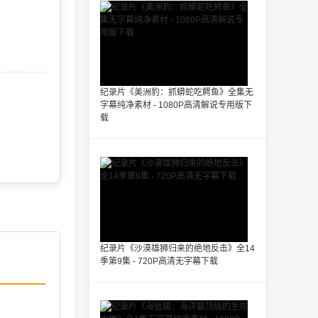
纪录片《美洲豹：抓蟒蛇吃鳄鱼》全集无
字幕纯净素材 - 1080P高清解说专用版下
载
纪录片《沙漠雄狮归来的绝地反击》全14
季第9集 - 720P高清无字幕下载