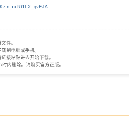
IKzm_ocRt1LX_qvEJA
看文件。
下载到电脑或手机。
将链接粘贴进去开始下载。
小时内删除。请购买官方正版。