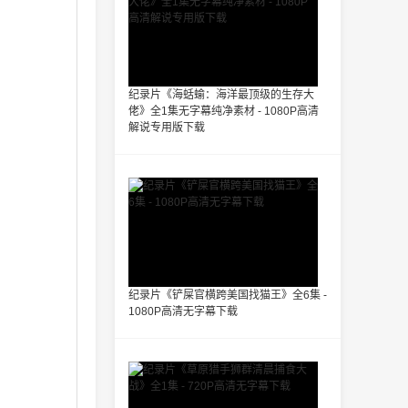
纪录片《海蛞蝓：海洋最顶级的生存大
佬》全1集无字幕纯净素材 - 1080P高清
解说专用版下载
纪录片《铲屎官横跨美国找猫王》全6集 -
1080P高清无字幕下载