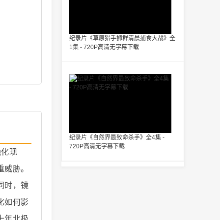
纪录片《草原猎手狮群清晨捕食大战》全
1集 - 720P高清无字幕下载
纪录片《自然界最致命杀手》全4集 -
720P高清无字幕下载
融化现
重威胁。
同时，镜
化如何影
十年北极