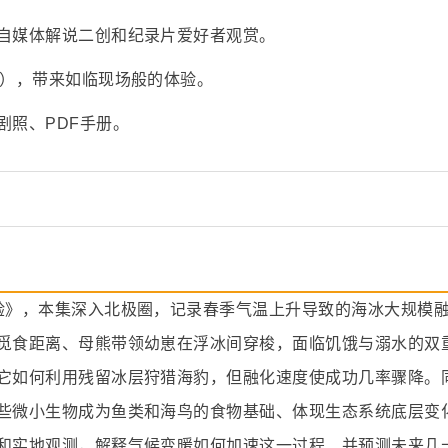
自媒体解说二创和纪录片爱好者观赏。
采），带来如临现场般的体验。
剧照、PDF手册。
验》，本集深入北极圈，记录春季气温上升导致的海冰大规模
觅食距离、母熊带领幼崽在浮冰间穿梭，面临饥饿与溺水的双
它如何利用残留冰层狩猎海豹，但融化速度使成功几率骤降。
些微小生物成为鱼类和海鸟的食物基础、体现生态系统底层变
和实地观测，解释气候变暖如何加速这一过程、并预测未来几