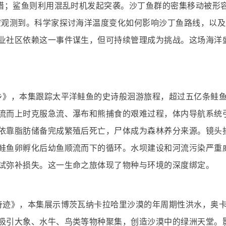
围猎；鲨鱼则利用混乱时机发起突袭。沙丁鱼群的密集移动被形容
空观测到。科学家探讨海洋温度变化如何影响沙丁鱼路线，以及
业社区依赖这一事件谋生，但可持续管理成为挑战。这场海洋
乡》，本集跟踪太平洋鲑鱼的史诗般洄游旅程，超过五亿条鲑
流而上时克服急流、瀑布和熊捕食的艰难过程，体内导航系统
依靠脂肪储备完成繁殖后死亡，尸体成为森林养分来源。镜头
鲑鱼卵孵化后幼鱼顺流而下的循环。水坝建设和河流污染严重
试弥补损失。这一生命之旅体现了物种与环境的深度绑定。
奇迹》，本集展示博茨瓦纳卡拉哈里沙漠的年周期性洪水，奥
吸引大象、水牛、鸟类等物种聚集，创造沙漠中的绿洲天堂。