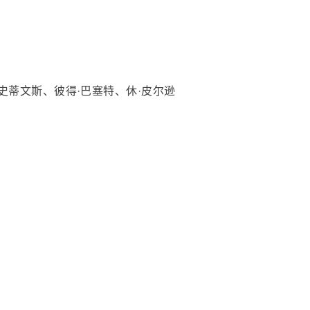
·史蒂文斯、彼得·巴塞特、休·皮尔逊