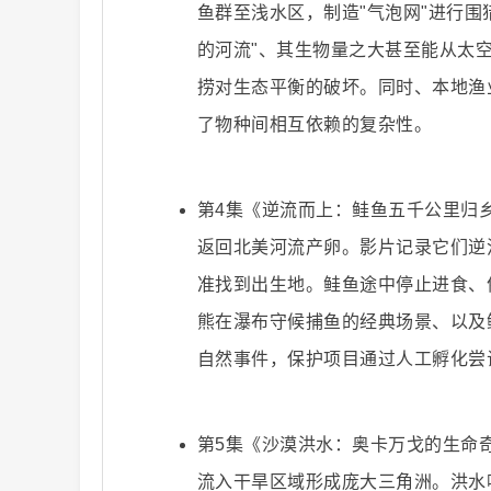
鱼群至浅水区，制造"气泡网"进行
的河流"、其生物量之大甚至能从太
解
捞对生态平衡的破坏。同时、本地渔
了物种间相互依赖的复杂性。
第4集《逆流而上：鲑鱼五千公里归
返回北美河流产卵。影片记录它们逆
说
准找到出生地。鲑鱼途中停止进食、
熊在瀑布守候捕鱼的经典场景、以及
自然事件，保护项目通过人工孵化尝
第5集《沙漠洪水：奥卡万戈的生命
流入干旱区域形成庞大三角洲。洪水