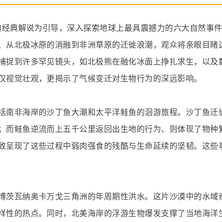
堡的经典解说为引导，深入探索地球上最具震撼力的六大自然事
、从北极冰原的消融到非洲草原的迁徙浪潮，观众将亲眼目睹
捕捉到许多罕见镜头，如北极熊在融化冰面上挣扎求生，以及
仅视觉壮观，更揭示了气候变迁对生物行为的深远影响。
括南非海岸的沙丁鱼大潮和太平洋鲑鱼的洄游旅程。沙丁鱼迁
；而鲑鱼逆流而上五千公里返回出生地的行为、则体现了物种
致呈现了这些过程中弱肉强食的残酷与生命延续的坚韧。这些
博茨瓦纳奥卡万戈三角洲的年周期性洪水。这片沙漠中的水域
样性的热点。同时，北美海岸的浮游生物爆发支撑了当地海洋