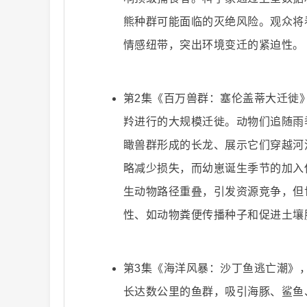
熊种群可能面临的灭绝风险。观众将
情感纽带，突出环境变迁的紧迫性。
二
第2集《百万兽群：塞伦盖蒂大迁徙
羚进行的大规模迁徙。动物们追随雨
瞰兽群形成的长龙、展示它们穿越河
略减少损失，而幼崽诞生季节的加入
生动物路径重叠，引发资源竞争，但
创
性、如动物粪便传播种子和促进土壤
第3集《海洋风暴：沙丁鱼逃亡潮》
长达数公里的鱼群，吸引海豚、鲨鱼