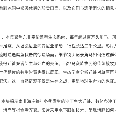
看到冰洞中熊类休憩的珍贵画面，以及它们与逐渐消失的栖息
》，本集聚焦东非塞伦盖蒂生态系统，每年超过百万头角马、
季足迹、从坦桑尼亚向肯尼亚移动，行程长达三千公里。影片
流时遭遇鳄鱼伏击的惊险场面。细节镜头记录角马如何通过群
使得迁徙充满新生与死亡的交织。当地马赛族牧民的传统放牧
世代相传的共生智慧也得以展现。生态学家分析迁徙对草原再
肥沃。这一自然奇观不仅是生存之战，更是地球生命力的象征
，本集揭示南非海岸每年冬季发生的沙丁鱼大迁徙、数亿条沙
、海鸟等捕食者齐聚。影片采用水下跟拍技术，呈现海豚如何