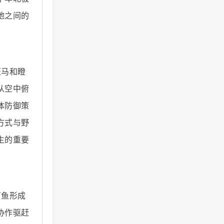
地之间的
斑马和瞪
从空中俯
体防御策
方式与野
生的重要
。
丁鱼形成
协作驱赶