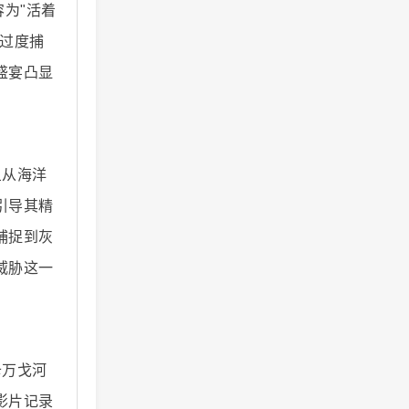
为"活着
过度捕
盛宴凸显
鱼从海洋
引导其精
捕捉到灰
威胁这一
卡万戈河
影片记录