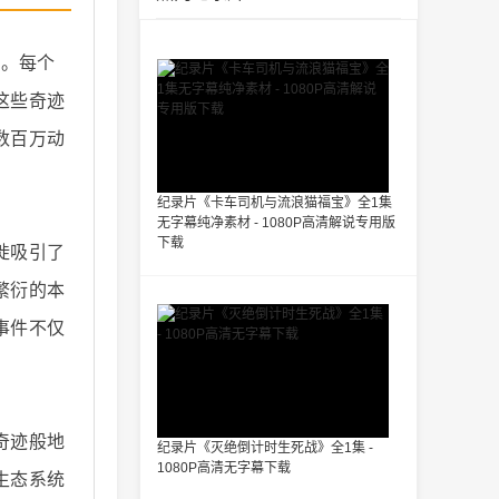
件。每个
这些奇迹
数百万动
纪录片《卡车司机与流浪猫福宝》全1集
无字幕纯净素材 - 1080P高清解说专用版
下载
徙吸引了
繁衍的本
事件不仅
奇迹般地
纪录片《灭绝倒计时生死战》全1集 -
1080P高清无字幕下载
生态系统