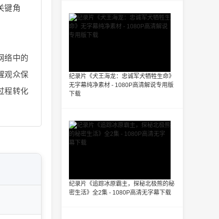
关键角
网络中的
醒观众保
纪录片《犬王海龙：忠诚军犬牺牲生命》
无字幕纯净素材 - 1080P高清解说专用版
过程转化
下载
纪录片《追踪冰原霸主，探秘北极熊的秘
密生活》全2集 - 1080P高清无字幕下载