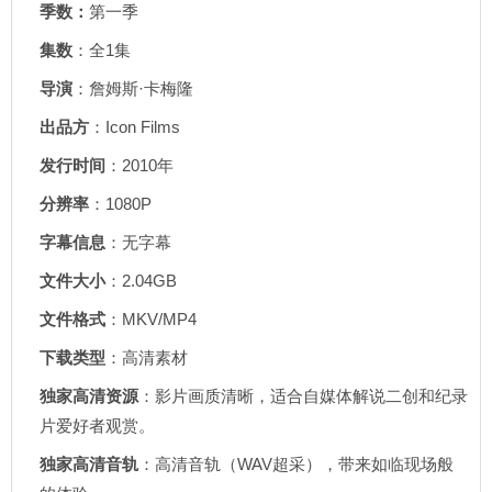
季数：
第一季
集数
：全1集
导演
：詹姆斯·卡梅隆
出品方
：Icon Films
发行时间
：2010年
分辨率
：1080P
字幕信息
：无字幕
文件大小
：2.04GB
文件格式
：MKV/MP4
下载类型
：高清素材
独家高清资源
：影片画质清晰，适合自媒体解说二创和纪录
片爱好者观赏。
独家高清音轨
：高清音轨（WAV超采），带来如临现场般