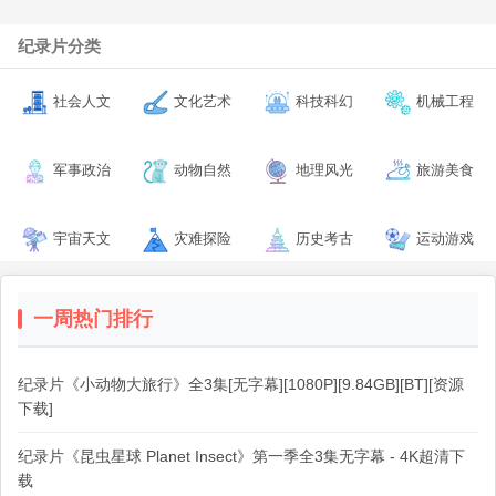
纪录片分类
社会人文
文化艺术
科技科幻
机械工程
军事政治
动物自然
地理风光
旅游美食
宇宙天文
灾难探险
历史考古
运动游戏
一周热门排行
纪录片《小动物大旅行》全3集[无字幕][1080P][9.84GB][BT][资源
下载]
纪录片《昆虫星球 Planet Insect》第一季全3集无字幕 - 4K超清下
载