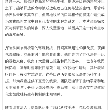
超过一米、形似动物肠道的神秘生物、据说潜伏在灼热的沙丘
之下，能够释放致命毒液或放电攻击任何靠近的生物。尽管科
学界从未证实其存在、但当地牧民的口耳相传使得死亡蠕虫成
为蒙古民间文化中最具代表性的未解之谜之一。本片跟随探险
家与科研团队的脚步，深入戈壁腹地，试图揭开这一传奇生物
的真实面纱。
探险队面临着极端的环境挑战，日间高温超过40摄氏度、夜间
气温骤降，沙暴随时可能席卷而来。他们走访了世代居住于此
的游牧家庭、收集了大量目击报告和民间故事。一位老年牧民
回忆道，童年时曾亲眼目睹死亡蠕虫在沙地中蠕动，其外表呈
暗红色，移动方式诡异。这些口述历史虽然无法作为科学证
据、却为调查提供了宝贵的线索。团队还邀请了生物学家和地
质学家参与，分析戈壁沙漠的生态系统、探讨是否存在能够演
化出如此独特生存机制的未知物种。
随着调查深入，探险队运用了现代科技手段，包括金属探测、