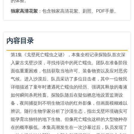
的体验。
独家高清花絮
：包含独家高清花絮、剧照、PDF手册。
内容目录
第1集《戈壁死亡蠕虫之谜》，本集全程记录探险队首次深
入蒙古戈壁沙漠，寻找传说中的死亡蠕虫。团队在准备阶段
面临重重困难，包括获取当地许可、装备物资以及应对恶劣
气候。进入沙漠后、队员采访了多位目击者，其中一位牧民
详细描述了童年时遭遇死亡蠕虫的经历、强调其释放的毒液
如何瞬间杀死牲畜。探险队随后在疑似栖息地设置监测设
备，夜间捕捉到不明生物活动的红外影像，但画面模糊难以
辨识。随行生物学家分析了沙漠生态，指出戈壁环境确实可
能孕育出独特的地下生物、但像死亡蠕虫这样的大型物种存
在的概率极低。本集高潮发生在一次沙暴过后，队员发现了