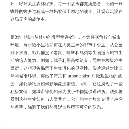
坏，呼吁关注森林保护。每一个故事都充满悬念，比如一只
蝴蝶的蜕变过程或一群蚂蚁保卫领地的战斗、让观众沉浸在
这场无声的战争中。
第3集《城市丛林中的微型幸存者》，本集将视角转向城市
环境，展示微小生物如何在人类主导的都市中求生。从公园
到下水道、影片捕捉了老鼠、蟑螂和鸟类等生物适应城市生
活的惊人能力。例如，鸽子利用高楼筑巢，昆虫在垃圾堆中
繁衍，这些现象揭示了生物进化的灵活性。影片通过对比自
然与城市环境、突出了污染和 urbanization 对微观生物的威
胁，如化学物质如何影响昆虫繁殖。同时、它也展现了一些
积极案例，如城市绿化如何为微小生物提供避难所。观众将
看到这些生物如何与人类共存，它们的生存故事充满了冲突
与希望，强调了我们与微观世界密不可分的联系。