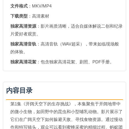
文件格式
：MKV/MP4
下载类型
：高清素材
独家高清资源
：影片画质清晰，适合自媒体解说二创和纪录
片爱好者观赏。
独家高清音轨
：高清音轨（WAV超采），带来如临现场般
的体验。
独家高清花絮
：包含独家高清花絮、剧照、PDF手册。
内容目录
第1集《开阔天空下的生存挑战》，本集聚焦于开阔地带中
的微小生物，如田野中的昆虫和小型哺乳动物。影片展示了
它们在广阔天空下如何躲避天敌、寻找食物资源。通过慢动
作和特写镜头，观众可以看到蜜蜂采蜜的精细过程、蚂蚁团