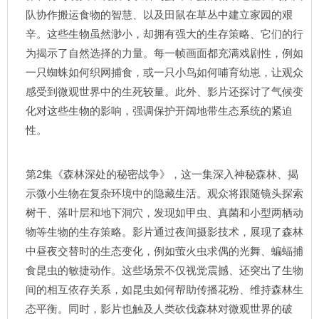
队协作搬运食物的智慧、以及田鼠在草丛中建立家园的艰
辛。这些生物虽然渺小，却拥有强大的生存策略、它们的行
为揭示了自然选择的力量。每一帧画面都充满戏剧性，例如
一只蜘蛛如何织网捕食，或一只小鸟如何哺育幼崽，让观众
感受到微观世界中的生死较量。此外、影片还探讨了气候变
化对这些生物的影响，强调保护开阔地带生态系统的紧迫
性。
第2集《森林深处的秘密战争》，这一集深入神秘森林、揭
示微小生物在复杂环境中的隐藏生活。观众将跟随镜头探索
树干、落叶层和地下洞穴，发现如甲虫、真菌和小型两栖动
物等生物的生存策略。影片通过夜间摄影技术，展现了森林
中昼夜交替时的生态变化，例如萤火虫求偶的光舞、蝙蝠捕
食昆虫的敏捷动作。这些场景不仅视觉震撼、还突出了生物
间的相互依存关系，如昆虫如何帮助传播花粉、维持森林生
态平衡。同时，影片也触及人类砍伐森林对微观世界的破