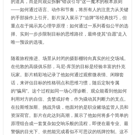
的道具，而是向观众拆解“错误引导”这一魔术的根本原则
——如何通过语言、动作和节奏，将所有人的注意力从关键
的手部操作上引开。影片深入展示了“迫牌”等经典技巧，但
重点在于揭示其心理学原理：如何通过一系列看似公平的选
择、实则一步步限制目标的思维路径，最终使其“自愿”走入
唯一预设的选项。
随着旅程推进、场景从封闭的摄影棚转向真实的社交场域。
在伦敦的高级俱乐部，马尼-库茨的目标是经验丰富的扑克
玩家。影片精彩地记录了他如何通过观察微表情、闲聊套
话，来评估目标的性格弱点和思维习惯，随后定制专属
的“骗局”。这个过程如同一场心理诊断、观众能看到他如何
利用对方的自信、贪婪或好奇，作为撬动其判断力的支点。
在拉斯维加斯、挑战升级，他面对的是职业赌场监管人员和
资深荷官。影片在此达到高潮，展示了他如何将多个简单的
原理组合成一套复杂如交响乐般的流程，即便在最专业、最
警惕的目光下、依然能完成看似不可思议的纸牌控制。这不