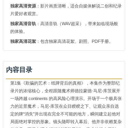
独家高清资源
：影片画质清晰，适合自媒体解说二创和纪录
片爱好者观赏。
独家高清音轨
：高清音轨（WAV超采），带来如临现场般
的体验。
独家高清花絮
：包含独家高清花絮、剧照、PDF手册。
内容目录
第1集《欺骗的艺术：纸牌背后的真相》，本集作为整部纪
录片的浓缩核心，全程跟随魔术师德拉蒙德·马尼-库茨展开
一场跨越 continents 的高风险心理演示。开场于一个极具张
力的近景魔术，马尼-库茨在众目睽睽之下、让观众亲自选
定的牌“消失”并出现在完全不可能的地方，瞬间建立起他对
局面绝对掌控的形象。镜头随即转入幕后、他并非依赖复杂