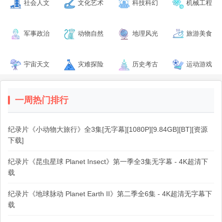
社会人文
文化艺术
科技科幻
机械工程
军事政治
动物自然
地理风光
旅游美食
宇宙天文
灾难探险
历史考古
运动游戏
一周热门排行
纪录片《小动物大旅行》全3集[无字幕][1080P][9.84GB][BT][资源
下载]
纪录片《昆虫星球 Planet Insect》第一季全3集无字幕 - 4K超清下
载
纪录片《地球脉动 Planet Earth II》第二季全6集 - 4K超清无字幕下
载