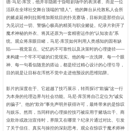
德·马尼-库茨，他并非隐匿于昏暗剧场中的表演者、而是一位
活跃在全球社交舞台顶端的“猎人”。他的舞台从伦敦私人会所
的赌桌延伸到拉斯维加斯炫目的扑克赛场，目标则是那些自认
为见识过一切、警惕心极高的精英与职业赌徒。纪录片剥开了
魔术神秘的外衣、将其还原为一套精密运作的“认知攻击”系
统。观众将亲眼目睹，马尼-库茨如何利用人类感知的固有缺
陷——视觉盲点、记忆的不可靠性以及决策时的心理捷径——
来构建一个牢不可破的幻觉现实。他的每一次洗牌、每一个眼
神、每一句看似随意的搭讪，都是经过精心设计的心理引导，
目的就是让目标在浑然不觉中走进他预设的思维陷阱。
影片的深度在于、它超越了技巧展示，转而探讨“欺骗”这一行
为本身的伦理边界与社会功能。马尼-库茨将自己定位为“诚实
的骗子”、他的“欺诈”事先声明并获得许可，最终带来的是惊叹
与娱乐。然而，当同样的心理操控技巧被应用于赌场出千、商
业欺诈或政治宣传时，界限又在哪里？纪录片通过对比、引发
了关于信任、真实与操控的深刻思考。观众在惊叹于魔术师神