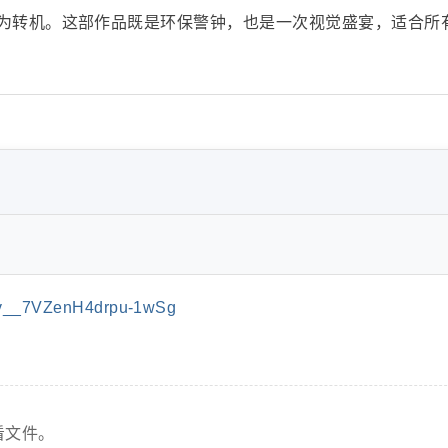
为转机。这部作品既是环保警钟，也是一次视觉盛宴，适合所
v__7VZenH4drpu-1wSg
看文件。