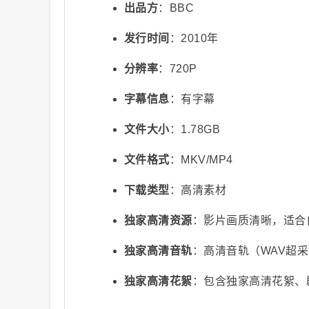
出品方
：BBC
发行时间
：2010年
分辨率
：720P
字幕信息
：有字幕
文件大小
：1.78GB
视
文件格式
：MKV/MP4
下载类型
：高清素材
独家高清资源
：影片画质清晰，适合
独家高清音轨
：高清音轨（WAV超
频
独家高清花絮
：包含独家高清花絮、