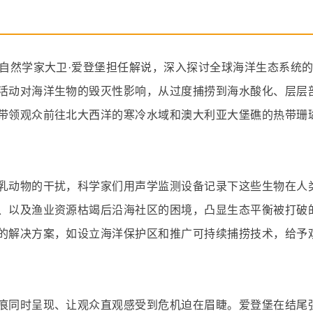
名自然学家大卫·爱登堡担任解说，深入探讨全球海洋生态系统
活动对海洋生物的毁灭性影响，从过度捕捞到海水酸化、层层
带领观众前往北大西洋的寒冷水域和澳大利亚大堡礁的热带珊
乳动物的干扰，科学家们用声学监测设备记录下这些生物在人
、以及渔业资源枯竭后沿海社区的困境，凸显生态平衡被打破
的解决方案，如设立海洋保护区和推广可持续捕捞技术，给予
痕同时呈现、让观众直观感受到危机迫在眉睫。爱登堡在结尾