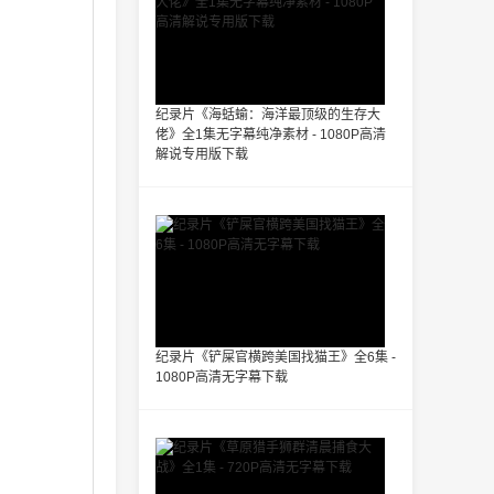
纪录片《海蛞蝓：海洋最顶级的生存大
佬》全1集无字幕纯净素材 - 1080P高清
解说专用版下载
纪录片《铲屎官横跨美国找猫王》全6集 -
1080P高清无字幕下载