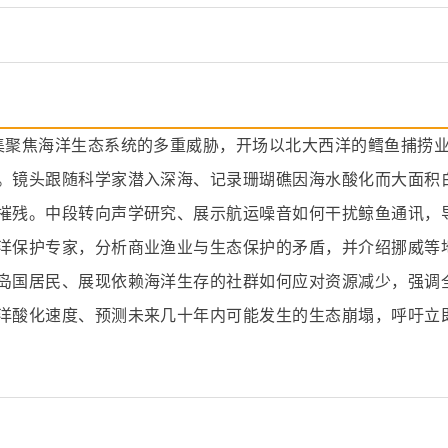
集聚焦海洋生态系统的多重威胁，开场以北大西洋的鳕鱼捕捞
。镜头跟随科学家潜入深海、记录珊瑚礁因海水酸化而大面积
摧残。中段转向声学研究、展示航运噪音如何干扰鲸鱼通讯，
洋保护专家，分析商业渔业与生态保护的矛盾，并介绍挪威等
岛国居民、展现依赖海洋生存的社群如何应对资源减少，强调
洋酸化速度、预测未来几十年内可能发生的生态崩塌，呼吁立