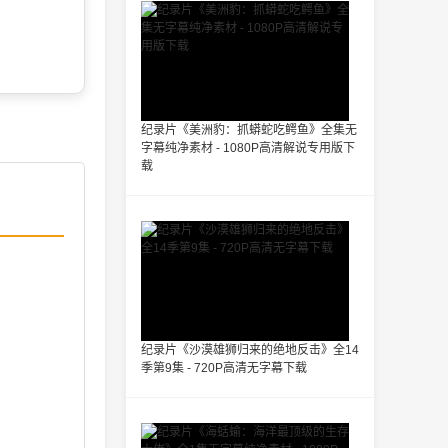
纪录片《美洲豹：抓蟒蛇吃鳄鱼》全集无
字幕纯净素材 - 1080P高清解说专用版下
载
纪录片《沙漠雄狮归来的绝地反击》全14
季第9集 - 720P高清无字幕下载