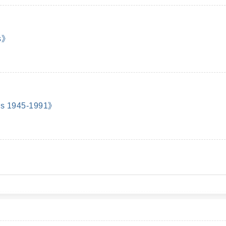
s》
 1945-1991》