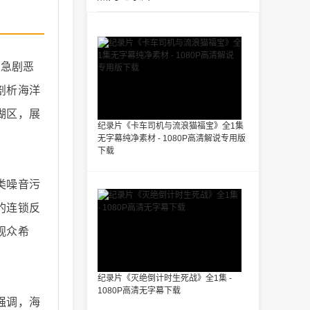
的急剧恶
剖析海洋
瑚区，展
纪录片《卡车司机与流浪猫福宝》全1集
无字幕纯净素材 - 1080P高清解说专用版
下载
类噪音污
的连锁反
观众希
纪录片《灭绝倒计时生死战》全1集 -
1080P高清无字幕下载
强调，海