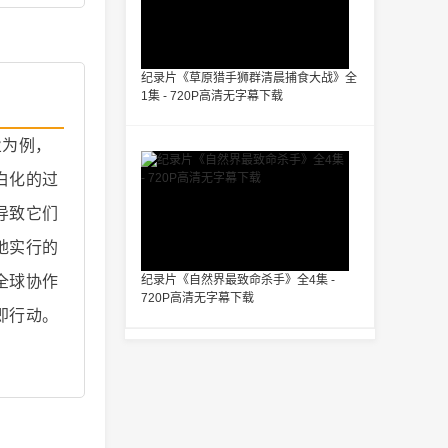
纪录片《草原猎手狮群清晨捕食大战》全
1集 - 720P高清无字幕下载
业为例，
白化的过
导致它们
地实行的
全球协作
纪录片《自然界最致命杀手》全4集 -
720P高清无字幕下载
即行动。