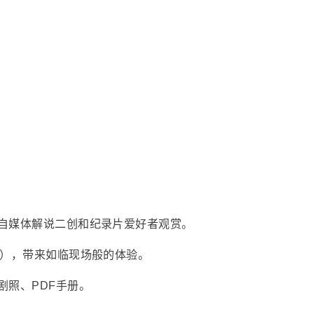
自媒体解说二创和纪录片爱好者观赏。
采），带来如临现场般的体验。
剧照、PDF手册。