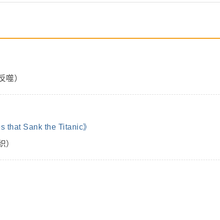
反噬）
t Sank the Titanic》
织）