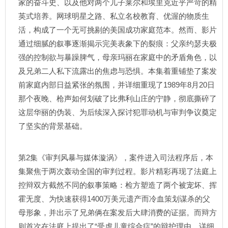
家的奋斗史、以及他对两个儿子莱尔和埃里克近乎严苛的精
英式培养。网球明星之路、私立名校教育、优渥的物质生
活，构成了一个无可挑剔的美国成功家庭范本。然而、影片
通过细腻的叙事逐渐揭示完美表象下的裂痕：父亲约瑟夫极
强的控制欲与暴躁脾气，母亲玛丽在家庭中的矛盾角色，以
及兄弟二人私下流露出的焦虑与恐惧。本集着重铺垫了案发
前家庭内部日益紧张的氛围，并详细重现了1989年8月20日
那个夜晚、枪声如何划破了比弗利山庄的宁静，彻底撕碎了
这层华丽的伪装、为后续深入探讨犯罪动机与审判争议奠定
了坚实的背景基础。
第2集《审判风暴与媒体漩涡》，案件进入司法程序后，本
集聚焦于两次轰动全国的审判过程。影片精彩再现了法庭上
控辩双方截然不同的叙事策略：检方塑造了两个被宠坏、挥
霍无度、为快速获得1400万美元遗产而冷血策划谋杀的父
母形象，并出示了兄弟俩在案发后大肆消费的证据。而辩方
则首次在法庭上提出了“受虐儿童综合症”的辩护理由，详细