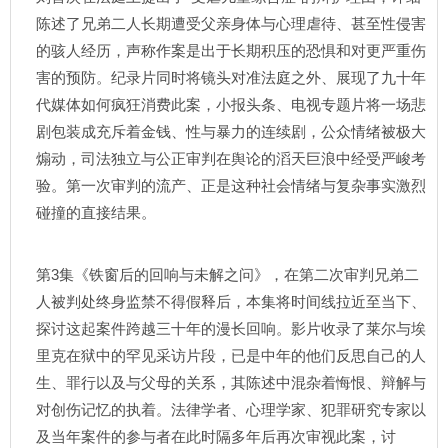
陈述了兄弟二人长期遭受父亲身体与心理虐待、甚至性侵害
的骇人经历，声称作案是出于长期积压的恐惧和对更严重伤
害的预防。纪录片同时将镜头对准法庭之外、展现了九十年
代媒体如何疯狂消费此案，小报头条、电视专题片将一场悲
剧包装成充斥着金钱、性与暴力的连续剧，公众情绪被极大
煽动，司法独立与公正审判在舆论的滔天巨浪中经受严峻考
验。第一次审判的流产、正是这种社会情绪与复杂事实激烈
碰撞的直接结果。
第3集《铁窗后的回响与未解之问》，在第二次审判兄弟二
人被判处终身监禁不得假释后，本集将时间线拉近至当下、
探讨这起案件跨越三十年的漫长回响。影片收录了莱尔与埃
里克在狱中的罕见采访片段，已是中年的他们反思自己的人
生、罪行以及与父母的关系，其陈述中混杂着悔恨、辩解与
对创伤记忆的执着。法律学者、心理学家、犯罪研究专家以
及当年案件的参与者在此时隔多年后再次审视此案，讨