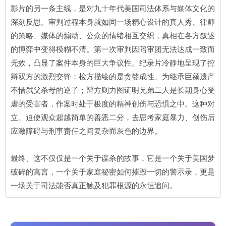
影片的另一条主线，是对九十年代美国司法体系与媒体文化的
深刻反思。审判过程本身就如同一场精心设计的真人秀、律师
的策略、媒体的煽动、公众的情绪相互交织，真相在各方叙述
的博弈中变得模糊不清。第一次审判因陪审团无法达成一致而
无效，凸显了案件本身的巨大争议性。纪录片冷静地呈现了控
辩双方的激烈交锋：检方描绘的是贪婪成性、为继承巨额遗产
不惜弑父杀母的逆子；辩方则力图证明兄弟二人是长期身心受
虐的受害者，作案时处于极度的精神创伤与恐惧之中。这种对
立、迫使观众超越简单的善恶二分，去思考家庭暴力、创伤后
应激障碍与刑事责任之间复杂而灰色的边界。
最终、这不仅仅是一个关于谋杀的故事，它是一个关于美国梦
破碎的寓言，一个关于家庭秘密如何摧毁一切的警示录，更是
一场关于司法能否真正触及犯罪根源的永恒追问。