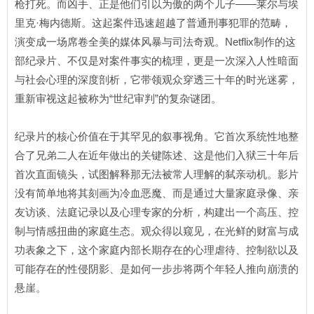
枪打死。而凶手、正是他们引以为傲的两个儿子——莱尔与埃
里克·梅内德斯。这起案件迅速超越了普通刑事犯罪的范畴，
演变成一场席卷全美的媒体风暴与司法奇观。Netflix制作的这
部纪录片、不仅是对案件事实的梳理，更是一次深入人性暗面
与社会心理的深度剖析，它带领观众穿透三十年的时光迷雾，
重新审视这起被称为“世纪审判”的复杂谜团。
纪录片的核心价值在于其罕见的叙事视角。它首次系统性地整
合了兄弟二人在近年做出的关键陈述、这是他们入狱三十年后
首次直面镜头，试图解释那无法被常人理解的弑亲动机。影片
没有简单地将其刻画为冷血恶魔、而是通过大量家庭录像、亲
友访谈、法庭记录以及心理专家的分析，构建出一个高压、控
制与情感扭曲的家庭生态。观众得以窥见，在光鲜的财富与成
功表象之下，这个家庭内部长期存在的心理虐待、控制欲以及
可能存在的性侵阴影、是如何一步步将两个年轻人推向崩溃的
悬崖。