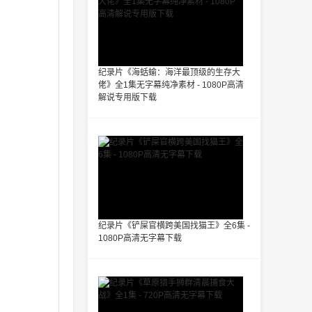
纪录片《海蛞蝓：海洋最顶级的生存大
佬》全1集无字幕纯净素材 - 1080P高清
解说专用版下载
纪录片《铲屎官横跨美国找猫王》全6集 -
1080P高清无字幕下载