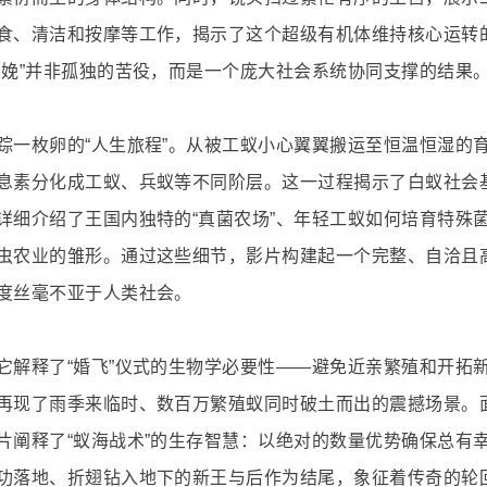
食、清洁和按摩等工作，揭示了这个超级有机体维持核心运转
分娩”并非孤独的苦役，而是一个庞大社会系统协同支撑的结果
踪一枚卵的“人生旅程”。从被工蚁小心翼翼搬运至恒温恒湿的
息素分化成工蚁、兵蚁等不同阶层。这一过程揭示了白蚁社会
详细介绍了王国内独特的“真菌农场”、年轻工蚁如何培育特殊
虫农业的雏形。通过这些细节，影片构建起一个完整、自洽且
度丝毫不亚于人类社会。
它解释了“婚飞”仪式的生物学必要性——避免近亲繁殖和开拓
再现了雨季来临时、数百万繁殖蚁同时破土而出的震撼场景。
片阐释了“蚁海战术”的生存智慧：以绝对的数量优势确保总有
功落地、折翅钻入地下的新王与后作为结尾，象征着传奇的轮