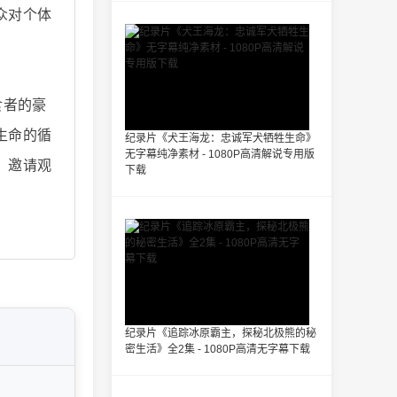
众对个体
食者的豪
生命的循
纪录片《犬王海龙：忠诚军犬牺牲生命》
无字幕纯净素材 - 1080P高清解说专用版
，邀请观
下载
纪录片《追踪冰原霸主，探秘北极熊的秘
密生活》全2集 - 1080P高清无字幕下载