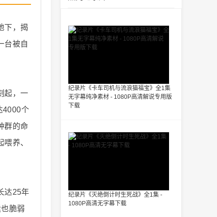
地下，揭
一台被自
纪录片《卡车司机与流浪猫福宝》全1集
刻起，一
无字幕纯净素材 - 1080P高清解说专用版
下载
000个
种群的命
起喂养、
达25年
纪录片《灭绝倒计时生死战》全1集 -
1080P高清无字幕下载
运也脆弱