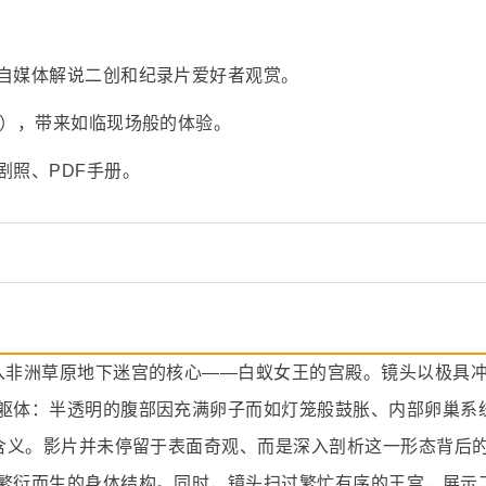
自媒体解说二创和纪录片爱好者观赏。
采），带来如临现场般的体验。
剧照、PDF手册。
入非洲草原地下迷宫的核心——白蚁女王的宫殿。镜头以极具
躯体：半透明的腹部因充满卵子而如灯笼般鼓胀、内部卵巢系
的含义。影片并未停留于表面奇观、而是深入剖析这一形态背后
繁衍而生的身体结构。同时，镜头扫过繁忙有序的王宫，展示