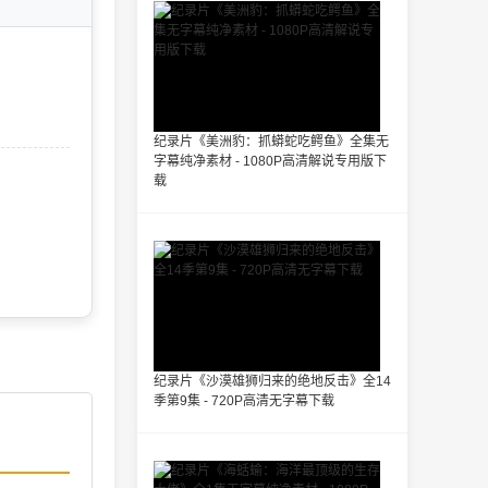
纪录片《美洲豹：抓蟒蛇吃鳄鱼》全集无
字幕纯净素材 - 1080P高清解说专用版下
载
纪录片《沙漠雄狮归来的绝地反击》全14
季第9集 - 720P高清无字幕下载