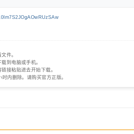
PK0lm7S2JOgAOwRUzSAw
看文件。
下载到电脑或手机。
将链接粘贴进去开始下载。
小时内删除。请购买官方正版。