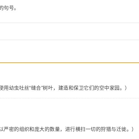
的句号。
使用幼虫吐丝“缝合”树叶，建造和保卫它们的空中家园。）
以严密的组织和庞大的数量，进行横扫一切的狩猎与迁徙。）