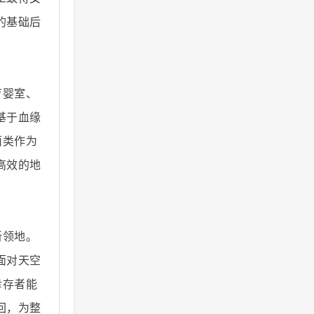
的基础后
。
育婴室、
基于血缘
菌类作为
高效的地
新领地。
面对天空
幸存者能
回，为整