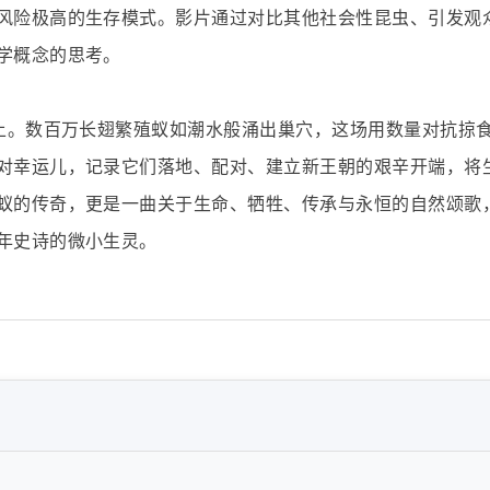
风险极高的生存模式。影片通过对比其他社会性昆虫、引发观
学概念的思考。
式上。数百万长翅繁殖蚁如潮水般涌出巢穴，这场用数量对抗掠
对幸运儿，记录它们落地、配对、建立新王朝的艰辛开端，将
蚁的传奇，更是一曲关于生命、牺牲、传承与永恒的自然颂歌
年史诗的微小生灵。