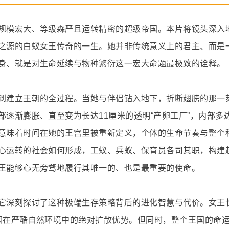
规模宏大、等级森严且运转精密的超级帝国。本片将镜头深入
之源的白蚁女王传奇的一生。她并非传统意义上的君主、而是
身、就是对生命延续与物种繁衍这一宏大命题最极致的诠释。
到建立王朝的全过程。当她与伴侣钻入地下，折断翅膀的那一
逐渐膨胀、直至变为长达11厘米的透明“产卵工厂”，内部多达4
意味着时间在她的王宫里被重新定义，个体的生命节奏与整个
心运转的社会如何形成，工蚁、兵蚁、保育员各司其职，构建
王能够心无旁骛地履行其唯一的、也是最重要的使命。
它深刻探讨了这种极端生存策略背后的进化智慧与代价。女王长
因在严酷自然环境中的绝对扩散优势。但同时，整个王国的命