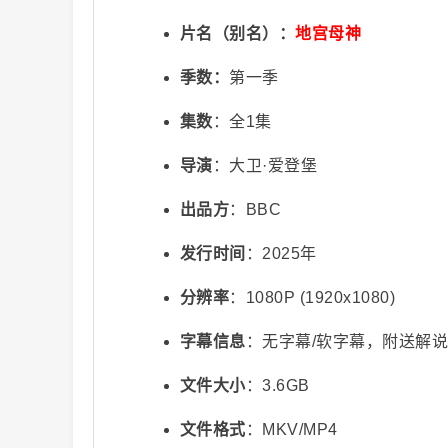
片名（别名）：
地宫母神
季数：
第一季
集数
：全1集
导演
：大卫·爱登堡
视
出品方
：BBC
发行时间
：2025年
分辨率
：1080P (1920x1080)
字幕信息
：无字幕/软字幕，附送解
文件大小
：3.6GB
频
文件格式
：MKV/MP4