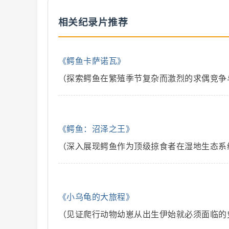
相关纪录片推荐
解
《鳄鱼卡萨诺瓦》
（探索鳄鱼在繁殖季节复杂而激烈的求偶竞争
说
《鳄鱼：沼泽之王》
（深入展现鳄鱼作为顶级掠食者在湿地生态系
《小乌龟的大旅程》
（见证爬行动物幼崽从出生伊始就必须面临的