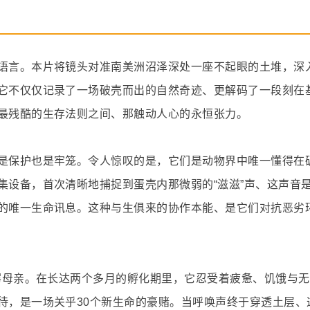
语言。本片将镜头对准南美洲沼泽深处一座不起眼的土堆，深
它不仅仅记录了一场破壳而出的自然奇迹、更解码了一段刻在
最残酷的生存法则之间、那触动人心的永恒张力。
是保护也是牢笼。令人惊叹的是，它们是动物界中唯一懂得在
集设备，首次清晰地捕捉到蛋壳内那微弱的“滋滋”声、这声音
的唯一生命讯息。这种与生俱来的协作本能、是它们对抗恶劣
门鳄母亲。在长达两个多月的孵化期里，它忍受着疲惫、饥饿与
待，是一场关乎30个新生命的豪赌。当呼唤声终于穿透土层、