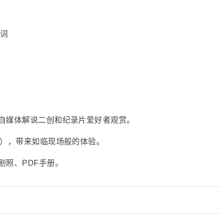
说词
自媒体解说二创和纪录片爱好者观赏。
采），带来如临现场般的体验。
剧照、PDF手册。