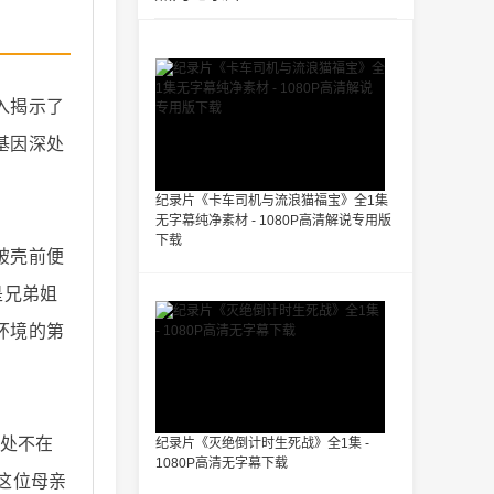
入揭示了
基因深处
纪录片《卡车司机与流浪猫福宝》全1集
无字幕纯净素材 - 1080P高清解说专用版
下载
破壳前便
是兄弟姐
环境的第
无处不在
纪录片《灭绝倒计时生死战》全1集 -
1080P高清无字幕下载
这位母亲