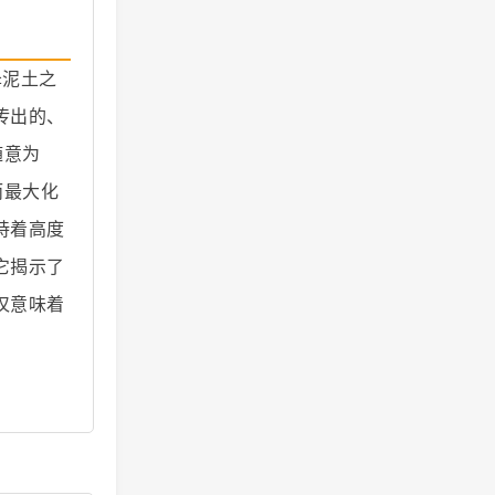
泽泥土之
传出的、
随意为
而最大化
持着高度
它揭示了
仅意味着