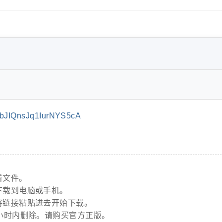
bJIQnsJq1IurNYS5cA
看文件。
下载到电脑或手机。
将链接粘贴进去开始下载。
小时内删除。请购买官方正版。