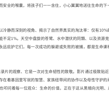
而安全的喉囊，将孩子们一一含住，小心翼翼地送往生命的下
以冷静而深刻的视角、揭示了自然界真实的淘汰率：仅有10%
能不足1%。天空中盘旋的苍鹭、水中潜伏的同類、以及资源
永远庇护它们，每一次成功的躲避或失败的被捕，都是生命课
物纪录片的观察、它是一次对生命韧性的致敬。影片通过极致贴
存在着基因里写就的智慧、家族纽带间的协作以及母性守护的
，也叩问着每一位观众：生命的价值，正在于这从黑暗向光明、