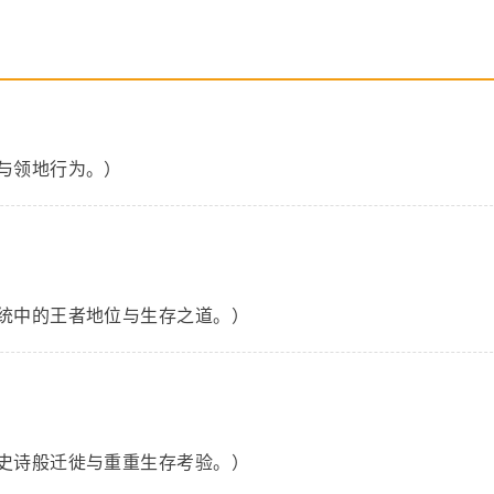
与领地行为。）
统中的王者地位与生存之道。）
史诗般迁徙与重重生存考验。）