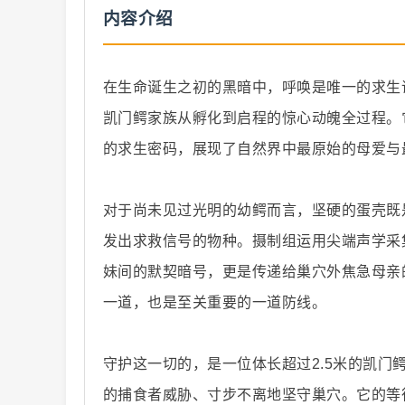
内容介绍
在生命诞生之初的黑暗中，呼唤是唯一的求生
凯门鳄家族从孵化到启程的惊心动魄全过程。
纪
的求生密码，展现了自然界中最原始的母爱与
对于尚未见过光明的幼鳄而言，坚硬的蛋壳既
发出求救信号的物种。摄制组运用尖端声学采
妹间的默契暗号，更是传递给巢穴外焦急母亲
一道，也是至关重要的一道防线。
录
守护这一切的，是一位体长超过2.5米的凯
的捕食者威胁、寸步不离地坚守巢穴。它的等