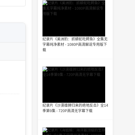
纪录片《美洲豹：抓蟒蛇吃鳄鱼》全集无
字幕纯净素材 - 1080P高清解说专用版下
载
纪录片《沙漠雄狮归来的绝地反击》全14
季第9集 - 720P高清无字幕下载