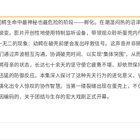
门鳄生命中最神秘也最危险的阶段——孵化。在潮湿闷热的沼
蜕变。影片开创性地使用特制监听设备，带领观众聆听蛋壳内
独一无二的现象：幼鳄在破壳前便会发出呼救信号。这声音并非
们通过声波相互沟通，协调破壳时间、以实现“集体突围”，从
鳄母亲的状态，长达七十余天的坚守使它疲惫不堪，却依然保
迅猛的防御反应。本集深入探讨了这种先天行为的进化意义，
演化出令人惊叹的协作智慧。当第一缕裂缝出现在蛋壳上，不
因编码的、关于团结与生存的宏大戏剧正式开幕。