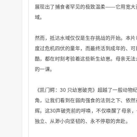
展现出了捕食者罕见的极致温柔——它用宽大
域。
片
然而，抵达水域仅仅是生存挑战的开始。本片
度过危机四伏的童年，而最终活到成年的、可
酷，都在时刻考验着这些新生幼崽。母亲无法
的一课。
-
《凯门鳄：30 只幼崽破壳》超越了一般动
角，让我们看到在弱肉强食的法则之下、依然
辉。这30声破壳前的呼唤，不仅唤醒了母亲
独立、从渺小向坚韧的、永不停歇的奔赴。