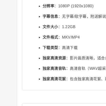
分辨率
：1080P (1920x1080)
字幕信息
：无字幕/软字幕，附送解
文件大小
：1.22GB
爆
文件格式
：MKV/MP4
下载类型
：高清下载
独家高清资源
：影片画质清晰，适合
独家高清音轨
：高清音轨（WAV超
独家高清花絮
：包含独家高清花絮、
款