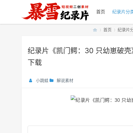
首页
纪录片分
首页
纪录片
纪录片《凯门鳄：30 只幼崽破壳》
暴
»
›
下载
小跳蛙
解说素材
雪