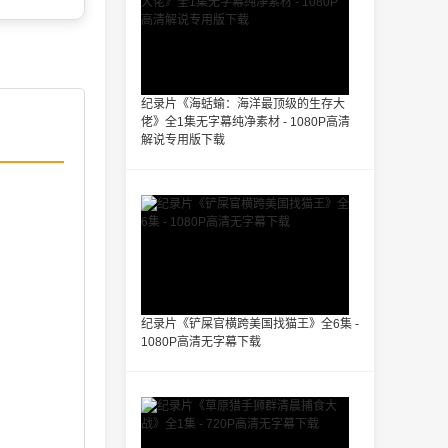
纪录片《海蛞蝓：海洋最顶级的生存大
佬》全1集无字幕纯净素材 - 1080P高清
解说专用版下载
纪录片《铲屎官横跨美国找猫王》全6集 -
1080P高清无字幕下载