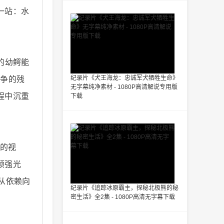
一站：水
的幼鳄能
纪录片《犬王海龙：忠诚军犬牺牲生命》
竞争的残
无字幕纯净素材 - 1080P高清解说专用版
程中沉重
下载
近的视
顽强光
从依赖向
纪录片《追踪冰原霸主，探秘北极熊的秘
密生活》全2集 - 1080P高清无字幕下载