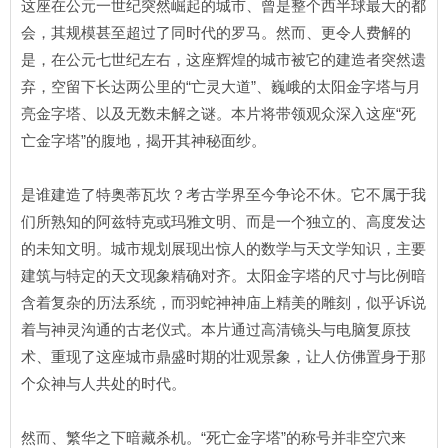
这座在公元一世纪突然崛起的城市、曾是整个西半球最大的都
会，其规模甚至超过了同时代的罗马。然而、更令人费解的
是，在公元七世纪左右，这座辉煌的城市被它的建造者突然遗
弃，空留下长达两公里的“亡灵大道”、巍峨的太阳金字塔与月
亮金字塔、以及无数未解之谜。本片将带领观众深入这座“死
亡金字塔”的腹地，揭开其神秘面纱。
是谁建造了特奥蒂瓦坎？考古学界至今争论不休。它不属于我
们所熟知的阿兹特克或玛雅文明、而是一个独立的、高度发达
的未知文明。城市规划展现出惊人的数学与天文学知识，主要
建筑与特定的天文现象精确对齐。太阳金字塔的尺寸与比例暗
含着复杂的历法系统，而羽蛇神神庙上精美的雕刻，似乎诉说
着与神灵沟通的古老仪式。本片通过高清镜头与电脑复原技
术、重现了这座城市鼎盛时期的壮观景象，让人仿佛置身于那
个众神与人共处的时代。
然而、繁华之下暗藏杀机。“死亡金字塔”的称号并非空穴来