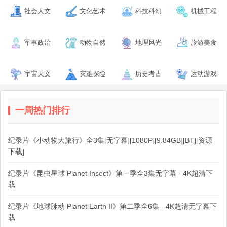
社会人文
文化艺术
科技科幻
机械工程
军事政治
动物自然
地理风光
旅游美食
宇宙天文
灾难探险
历史考古
运动游戏
一周热门排行
纪录片《小动物大旅行》全3集[无字幕][1080P][9.84GB][BT][资源
下载]
纪录片《昆虫星球 Planet Insect》第一季全3集无字幕 - 4K超清下
载
纪录片《地球脉动 Planet Earth II》第二季全6集 - 4K超清无字幕下
载