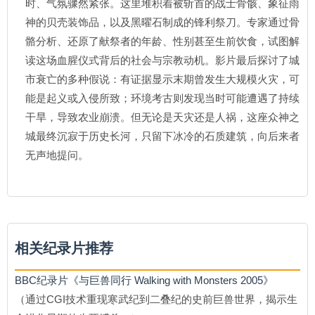
时、气氛骤然紧张。这里堆积着被斩首的战士骨骸、象征雨
神的贝壳装饰品，以及黑曜石制成的锋利祭刀。专家通过骨
骼分析、还原了献祭者的年龄、性别甚至生前饮食，试图解
读这场血腥仪式背后的社会与宗教动机。影片最后探讨了城
市衰亡的多种假说：有证据显示末期曾发生大规模火灾，可
能是起义或入侵所致；环境考古则发现当时可能遭遇了持续
干旱，导致农业崩溃。但无论是天灾还是人祸，这座众神之
城最终沉寂于历史长河，只留下冰冷的石质建筑，向后来者
无声地提问。
相关纪录片推荐
BBC纪录片《与巨兽同行 Walking with Monsters 2005》
（通过CGI技术重现寒武纪到二叠纪的史前巨兽世界，揭示生