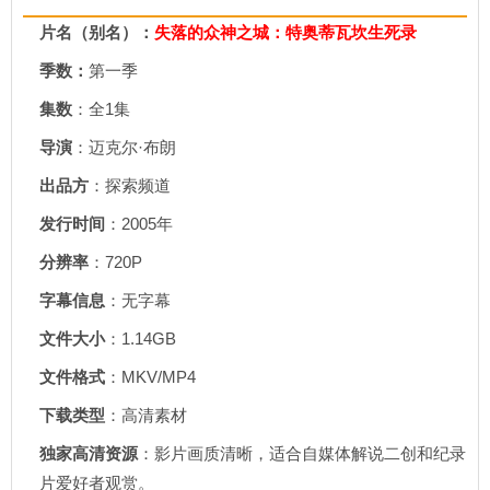
片名（别名）：
失落的众神之城：特奥蒂瓦坎生死录
季数：
第一季
集数
：全1集
导演
：迈克尔·布朗
出品方
：探索频道
发行时间
：2005年
分辨率
：720P
字幕信息
：无字幕
文件大小
：1.14GB
文件格式
：MKV/MP4
下载类型
：高清素材
独家高清资源
：影片画质清晰，适合自媒体解说二创和纪录
片爱好者观赏。