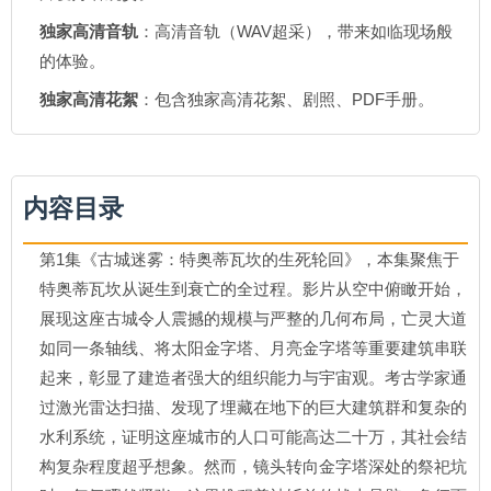
独家高清音轨
：高清音轨（WAV超采），带来如临现场般
的体验。
独家高清花絮
：包含独家高清花絮、剧照、PDF手册。
内容目录
第1集《古城迷雾：特奥蒂瓦坎的生死轮回》，本集聚焦于
特奥蒂瓦坎从诞生到衰亡的全过程。影片从空中俯瞰开始，
展现这座古城令人震撼的规模与严整的几何布局，亡灵大道
如同一条轴线、将太阳金字塔、月亮金字塔等重要建筑串联
起来，彰显了建造者强大的组织能力与宇宙观。考古学家通
过激光雷达扫描、发现了埋藏在地下的巨大建筑群和复杂的
水利系统，证明这座城市的人口可能高达二十万，其社会结
构复杂程度超乎想象。然而，镜头转向金字塔深处的祭祀坑