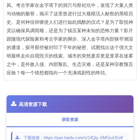
风。考古学家在金字塔下的洞穴与祭祀坑中，发现了大量人类
与动物的骸骨，揭示了这里曾进行过大规模活人献祭的黑暗历
史。是何种信仰驱使人们进行如此残酷的仪式？是为了取悦神
灵以确保风调雨顺，还是为了镇压某种未知的恐怖力量？影片
跟随现代探险家和考古学家的脚步、深入金字塔内部狭窄潮湿
的通道，探寻那些被封印了千年的秘密、试图找出这个强大文
明最终走向自我毁灭的线索。城市的突然废弃更是笼罩在迷雾
之中，是外敌入侵、内部叛乱、生态灾难，还是某种宗教预言
应验？每一个猜想都指向一个充满戏剧性的终结。
高清资源下载
获取资源
下载链接：https://pan.baidu.com/s/14Qq--SMGruUSo8