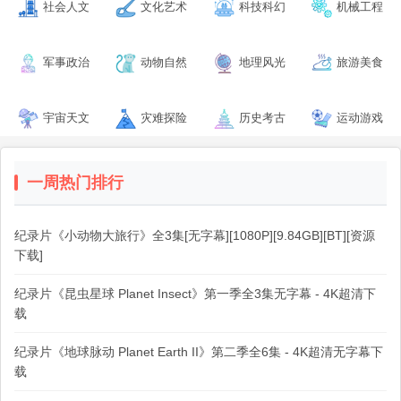
社会人文
文化艺术
科技科幻
机械工程
军事政治
动物自然
地理风光
旅游美食
宇宙天文
灾难探险
历史考古
运动游戏
一周热门排行
纪录片《小动物大旅行》全3集[无字幕][1080P][9.84GB][BT][资源
下载]
纪录片《昆虫星球 Planet Insect》第一季全3集无字幕 - 4K超清下
载
纪录片《地球脉动 Planet Earth II》第二季全6集 - 4K超清无字幕下
载