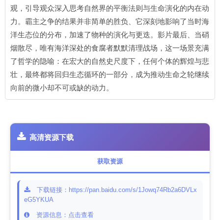
观，引导观众深入思考自然界的平衡法则与生命演化的内在动
力。霸主之争的结果并非简单的胜负、它深刻地影响了当时海
洋生态位的分布，加速了物种的演化与更迭。影片最后、当硝
烟散尽，唯有海洋深处的食腐者默默清理战场，这一场景充满
了哲学的隐喻：在宏大的自然史尺度下，任何个体的辉煌与悲
壮，最终都将回归生态循环的一部分，成为推动生命之轮继续
向前的微小却不可或缺的动力。
高清资源下载
获取资源
下载链接：https://pan.baidu.com/s/1Jowq74Rb2a6DVLx
eG5YKUA
资源信息：点击查看