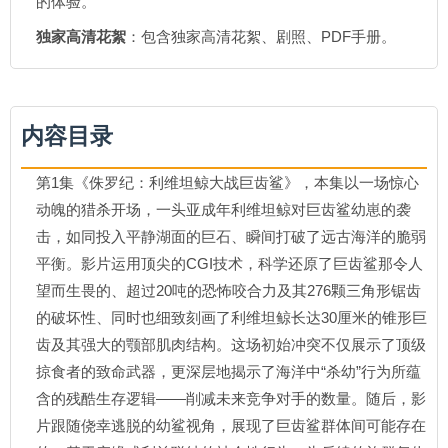
的体验。
独家高清花絮
：包含独家高清花絮、剧照、PDF手册。
内容目录
第1集《侏罗纪：利维坦鲸大战巨齿鲨》，本集以一场惊心
动魄的猎杀开场，一头亚成年利维坦鲸对巨齿鲨幼崽的袭
击，如同投入平静湖面的巨石、瞬间打破了远古海洋的脆弱
平衡。影片运用顶尖的CGI技术，科学还原了巨齿鲨那令人
望而生畏的、超过20吨的恐怖咬合力及其276颗三角形锯齿
的破坏性、同时也细致刻画了利维坦鲸长达30厘米的锥形巨
齿及其强大的颚部肌肉结构。这场初始冲突不仅展示了顶级
掠食者的致命武器，更深层地揭示了海洋中“杀幼”行为所蕴
含的残酷生存逻辑——削减未来竞争对手的数量。随后，影
片跟随侥幸逃脱的幼鲨视角，展现了巨齿鲨群体间可能存在