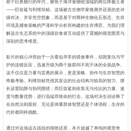
那个巨兽横行的年代，聚焦于海洋食物链顶端的两位终极王者
——巨齿鲨与利维坦鲸。这场被古生物学家推测并还原的史诗
级对决、并非凭空想象，而是基于对两种生物化石形态、生存
环境及捕食策略的严谨科学分析所构建的生存博弈、为我们理
解远古生态系统中的顶级掠食者互动提供了震撼的视觉图景与
深刻的思考维度。
影片的核心冲突始于一次看似寻常的猎食事件，却因复仇与守
护的连锁反应，迅速升级为两个族群间不死不休的全面战争。
这不仅仅是力量与蛮勇的展示，更是策略、协作与生存智慧的
终极考验。利维坦鲸凭借其发达的社会结构与较高的智力、擅
长设置陷阱与协同围猎；而巨齿鲨则依靠无与伦比的力量、速
度与数量优势，进行迅猛而致命的打击。这场对决生动诠释了
在自然法则面前、无论是倚重群体智慧还是个体强权，生存的
代价都同样残酷。
通过对这场远古战役的细致还原，本片超越了单纯的视觉奇