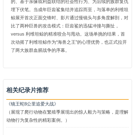
的、基于亲缘或利益联结的社会性行为、为后续的族群复仇
埋下伏笔。当成年巨齿鲨集结并追踪而至，与落单的利维坦
鲸展开首次正面交锋时、影片通过慢镜头与多角度解剖，对
比了两种巨兽的攻击模式：巨齿鲨的迅猛冲撞与撕扯，
versus 利维坦鲸的精准咬合与甩动。这场单挑的结果，首
次动摇了利维坦鲸作为“海兽之王”的心理优势，也正式拉开
了两大族群血腥战争的序幕。
相关纪录片推荐
《镜王蛇8公里追爱大战》
（展现了爬行动物在繁殖季展现出的惊人毅力与策略，是理解
动物行为复杂性的精彩案例。）