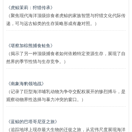
《虎鲸茉莉：狩猎传承》
（聚焦现代海洋顶级掠食者虎鲸的家族智慧与狩猎文化代际传
递，可与远古鲸类的生存策略形成有趣对照。）
《堪察加棕熊捕食鲑鱼》
（揭示了另一种顶级捕食者如何依赖特定资源生存，展现了自
然界的季节性情与生存竞争。）
《南象海豹领地战》
（记录了巨型海洋哺乳动物为争夺交配权展开的惨烈搏斗，是
观察动物界性选择与暴力冲突的窗口。）
《蓝鲸的巴塔哥尼亚之旅》
（追踪地球上现存最大生物的迁徙之旅，从宏伟尺度展现海洋