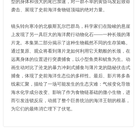
型的身体和强大的尾巴加速，对一群不幸的黄昏鸟发起致命
袭击、展现了史前海洋食物链顶端的绝对力量。
镜头转向寒冷的北极斯瓦尔巴群岛，科学家们在险峻的悬崖
上发现了另一具巨大的海洋爬行动物化石——一种长颈的薄
片龙。本集第二部分揭示了这种生物截然不同的生存策略。
通过复原、观众将看到薄片龙如何利用它天鹅般的长颈，在
远离身体的位置进行突袭捕食，以小型鱼类和鱿鱼为生。动
画生动对比了沧龙的暴力冲刺式捕食与薄片龙的隐秘伏击式
捕食，体现了史前海洋生态位的多样性。最后、影片将多条
线索汇聚，描绘了一场可能发生的生态灾难：气候变化导致
海水化学成分改变、影响了作为食物链基础的微小生物，进
而引发连锁反应，动摇了整个巨兽统治的海洋王朝的根基，
为它们的最终消亡埋下了伏笔。