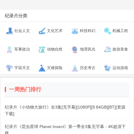
纪录片分类
社会人文
文化艺术
科技科幻
机械工程
军事政治
动物自然
地理风光
旅游美食
宇宙天文
灾难探险
历史考古
运动游戏
一周热门排行
纪录片《小动物大旅行》全3集[无字幕][1080P][9.84GB][BT][资源
下载]
纪录片《昆虫星球 Planet Insect》第一季全3集无字幕 - 4K超清下
载