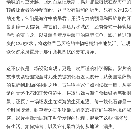
动魄的时空穿越、回到白垩纪晚期，揭开那些潜伏在深海中的
顶级掠食者的神秘面纱。这里没有温和的鲸鱼、只有长达15米
的沧龙，它们是海洋中的暴君，用强有力的颚骨和圆锥形的牙
齿撕碎一切猎物。与它们共享这片水域的，还有像蛇一样蜿蜒
游动的薄片龙、以及装备着厚重装甲的巨型海龟。影片通过顶
尖的CGI技术，将这些早已灭绝的生物栩栩如生地复活、让观
众仿佛亲身置身于那个危机四伏的史前海洋。
这不仅仅是一场视觉奇观，更是一次严谨的科学探险。影片的
故事线紧密围绕全球几处关键的化石发现展开，从美国堪萨斯
的荒野到北极的冰封之地。古生物学家们如同侦探一般，从零
散的骨骼化石和牙齿痕迹中、拼凑出远古海洋食物链的完整图
景，还原了一场场发生在深海的生死追逐。每一块化石都是一
个时间胶囊、封存着远古生物最后的姿态和它们生存环境的秘
密。影片生动地展现了科学发现的过程，揭示了这些“海怪”如
何生活、如何捕食，以及它们最终为何从地球上消失。