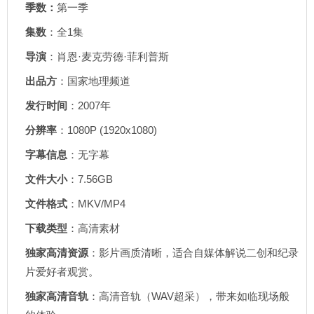
季数：
第一季
集数
：全1集
导演
：肖恩·麦克劳德·菲利普斯
出品方
：国家地理频道
发行时间
：2007年
分辨率
：1080P (1920x1080)
字幕信息
：无字幕
文件大小
：7.56GB
文件格式
：MKV/MP4
下载类型
：高清素材
独家高清资源
：影片画质清晰，适合自媒体解说二创和纪录
片爱好者观赏。
独家高清音轨
：高清音轨（WAV超采），带来如临现场般