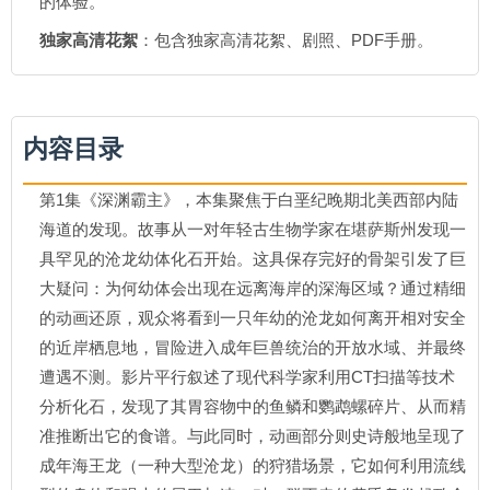
的体验。
独家高清花絮
：包含独家高清花絮、剧照、PDF手册。
内容目录
第1集《深渊霸主》，本集聚焦于白垩纪晚期北美西部内陆
海道的发现。故事从一对年轻古生物学家在堪萨斯州发现一
具罕见的沧龙幼体化石开始。这具保存完好的骨架引发了巨
大疑问：为何幼体会出现在远离海岸的深海区域？通过精细
的动画还原，观众将看到一只年幼的沧龙如何离开相对安全
的近岸栖息地，冒险进入成年巨兽统治的开放水域、并最终
遭遇不测。影片平行叙述了现代科学家利用CT扫描等技术
分析化石，发现了其胃容物中的鱼鳞和鹦鹉螺碎片、从而精
准推断出它的食谱。与此同时，动画部分则史诗般地呈现了
成年海王龙（一种大型沧龙）的狩猎场景，它如何利用流线