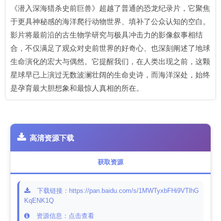
《潜入深海猎杀史前巨兽》超越了普通的恐龙纪录片，它聚焦
于更具神秘感的海洋爬行动物世界、填补了公众认知的空白。
影片将最前沿的古生物学研究与极具冲击力的影像叙事相结
合，不仅满足了观众对史前世界的好奇心、也深刻阐述了地球
生命演化的宏大与偶然。它提醒我们，在人类出现之前，这颗
星球早已上演过无数波澜壮阔的生命史诗，而海洋深处，始终
是孕育最大胆想象和最惊人真相的所在。
高清资源下载
获取资源
下载链接：https://pan.baidu.com/s/1MWTyxbFHi9VTlhG
KqENK1Q
资源信息：点击查看