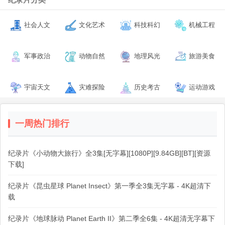
社会人文
文化艺术
科技科幻
机械工程
军事政治
动物自然
地理风光
旅游美食
宇宙天文
灾难探险
历史考古
运动游戏
一周热门排行
纪录片《小动物大旅行》全3集[无字幕][1080P][9.84GB][BT][资源
下载]
纪录片《昆虫星球 Planet Insect》第一季全3集无字幕 - 4K超清下
载
纪录片《地球脉动 Planet Earth II》第二季全6集 - 4K超清无字幕下