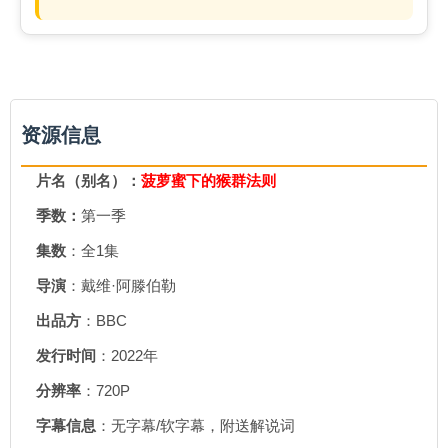
资源信息
片名（别名）：
菠萝蜜下的猴群法则
季数：
第一季
集数
：全1集
导演
：戴维·阿滕伯勒
出品方
：BBC
发行时间
：2022年
分辨率
：720P
字幕信息
：无字幕/软字幕，附送解说词