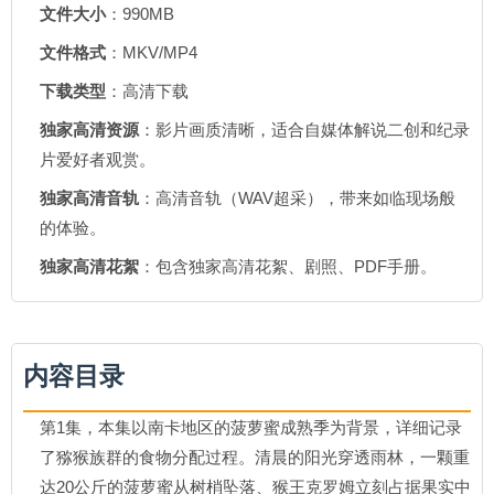
文件大小
：990MB
文件格式
：MKV/MP4
下载类型
：高清下载
独家高清资源
：影片画质清晰，适合自媒体解说二创和纪录
片爱好者观赏。
独家高清音轨
：高清音轨（WAV超采），带来如临现场般
的体验。
独家高清花絮
：包含独家高清花絮、剧照、PDF手册。
内容目录
第1集，本集以南卡地区的菠萝蜜成熟季为背景，详细记录
了猕猴族群的食物分配过程。清晨的阳光穿透雨林，一颗重
达20公斤的菠萝蜜从树梢坠落、猴王克罗姆立刻占据果实中