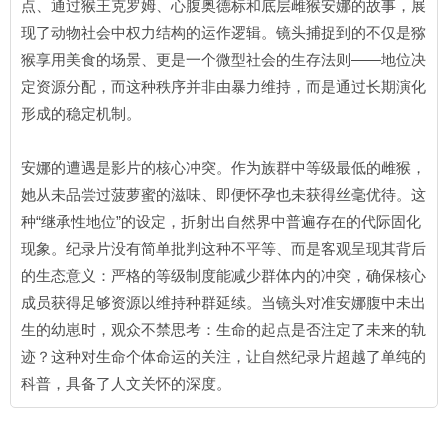
点、通过猴王克罗姆、心腹奥德标和底层雌猴安娜的故事，展
现了动物社会中权力结构的运作逻辑。镜头捕捉到的不仅是猕
猴享用美食的场景、更是一个微型社会的生存法则——地位决
定资源分配，而这种秩序并非由暴力维持，而是通过长期演化
形成的稳定机制。
安娜的遭遇是影片的核心冲突。作为族群中等级最低的雌猴，
她从未品尝过菠萝蜜的滋味、即便怀孕也未获得丝毫优待。这
种“继承性地位”的设定，折射出自然界中普遍存在的代际固化
现象。纪录片没有简单批判这种不平等、而是客观呈现其背后
的生态意义：严格的等级制度能减少群体内的冲突，确保核心
成员获得足够资源以维持种群延续。当镜头对准安娜腹中未出
生的幼崽时，观众不禁思考：生命的起点是否注定了未来的轨
迹？这种对生命个体命运的关注，让自然纪录片超越了单纯的
科普，具备了人文关怀的深度。