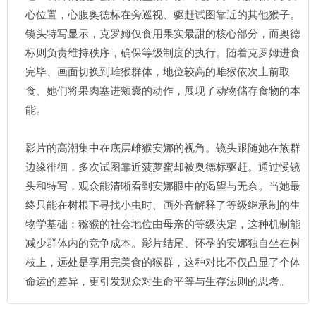
心位置，心腹奥德标在旁巡视、驱赶试图靠近的其他猴子。
镜头特写显示，克罗姆仅食用果实最甜的核心部分，而奥德
标则负责维持秩序，确保等级制度的执行。随着克罗姆进食
完毕、画面切换到雌猴群体，地位较高的雌猴依次上前取
食、她们将果肉塞进颊囊的动作，展现了动物储存食物的本
能。
影片的高潮集中在底层雌猴安娜的视角。镜头跟随她在族群
边缘徘徊，多次试图靠近菠萝蜜却被奥德标驱赶。通过慢镜
头和特写，观众能清晰看到安娜眼中的渴望与无奈。当她最
终只能在树根下寻找小虫时、画外音解释了等级继承制的生
物学基础：猕猴的社会地位由母亲的等级决定，这种机制能
减少群体内的竞争成本。影片结尾、怀孕的安娜独自坐在树
枝上，远处是享用完美食的猴群，这种对比不仅凸显了个体
命运的差异，更引发观众对生命平等与生存法则的思考。