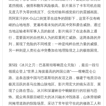
遮挡视线，侧滑和翻车风险极高。影片展示了卡车司机在能
见度几乎为零的情况下、仅凭经验和感觉前行的震撼画面。
而阿富汗的K-G山口则笼罩在战争的阴影下，这里不仅有崎
岖的山地地形、更遍布着未知的武装冲突和袭击威胁。通过
当地运输者和军事人员的叙述，影片揭示了在这条路上通
行，需要面对的自然和人为的双重死亡威胁。这两条路的并
列，展现了危险的不同维度：一种是纯粹自然力量的威慑、
另一种则是人类社会冲突叠加在地理险境之上的极致困境。
第5段《冰川之刃：巴基斯坦喀喇昆仑天险》，最后一段引
领观众登上“世界上海拔最高的跨国公路”——喀喇昆仑公
路。这条连接中国与巴基斯坦的友谊之路，修建于地质活动
极其活跃的喜马拉雅山脉地区。影片用宏大的镜头语言、展
现了公路在雪山、冰川和深邃峡谷中蜿蜒前行的壮丽与恐
怖。观众将亲眼目睹巨大的冰川融水冲毁路基，山体滑坡瞬
间掩埋道路的惊险场景。采访了常年驻守在此的修路工人和