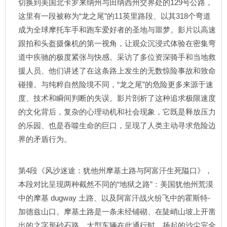
切换到美国北卡罗来纳州与田纳西州交界处的129号公路，
这里有一段被称为“龙之尾”的11英里路段、以其318个弯道
成为全球摩托车手和跑车爱好者的圣地与噩梦。影片以高速
跟拍和头盔摄像机的第一视角，让观众沉浸式体验在密集弯
道中疾驰的极度紧张与快感。采访了多位资深骑手和当地救
援人员、他们讲述了在这条路上发生的无数惊险事故和致命
碰撞。与纯粹自然险境不同，“龙之尾”的危险更多来源于速
度、技术和瞬间判断的失误。影片剖析了这种追求极限速度
的文化背后，复杂的心理动机和社会现象，它既是释放压力
的乐园、也是吞噬生命的巨口，呈现了人类主动寻求危险边
界的矛盾行为。
第4段《风沙迷途：犹他州摩基土路与阿富汗生死隘口》，
本段对比呈现两种截然不同的“地狱之路”：美国犹他州荒漠
中的摩基 dugway 土路、以及阿富汗战火纷飞中的霍斯特-
加德兹山口。摩基土路是一条未经铺砌、在陡峭山坡上开凿
出的之字形砂石路，大型车辆在此通行时，扬起的沙尘完全