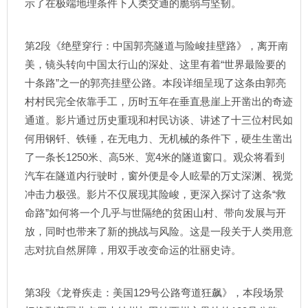
示了在极端地理条件下人类交通的脆弱与坚韧。
第2段《绝壁穿行：中国郭亮隧道与险峻挂壁路》，离开南
美，镜头转向中国太行山的深处、这里有着“世界最险要的
十条路”之一的郭亮挂壁公路。本段详细呈现了这条由郭亮
村村民完全依靠手工，历时五年在垂直悬崖上开凿出的奇迹
通道。影片通过历史重现和村民访谈、讲述了十三位村民如
何用钢钎、铁锤，在无电力、无机械的条件下，硬生生凿出
了一条长1250米、高5米、宽4米的隧道窗口。观众将看到
汽车在隧道内行驶时，窗外便是令人眩晕的万丈深渊、视觉
冲击力极强。影片不仅展现其险峻，更深入探讨了这条“救
命路”如何将一个几乎与世隔绝的贫困山村、带向发展与开
放，同时也带来了新的挑战与风险。这是一段关于人类用意
志对抗自然屏障，用双手改变命运的壮丽史诗。
第3段《龙脊疾走：美国129号公路弯道狂飙》，本段场景