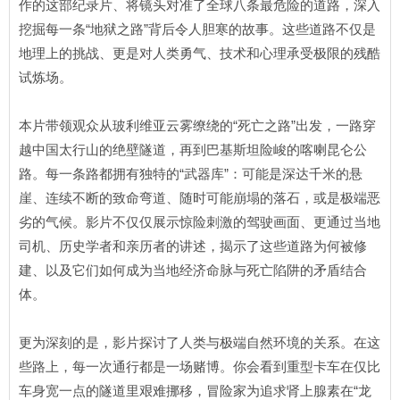
作的这部纪录片、将镜头对准了全球八条最危险的道路，深入
挖掘每一条“地狱之路”背后令人胆寒的故事。这些道路不仅是
地理上的挑战、更是对人类勇气、技术和心理承受极限的残酷
试炼场。
本片带领观众从玻利维亚云雾缭绕的“死亡之路”出发，一路穿
越中国太行山的绝壁隧道，再到巴基斯坦险峻的喀喇昆仑公
路。每一条路都拥有独特的“武器库”：可能是深达千米的悬
崖、连续不断的致命弯道、随时可能崩塌的落石，或是极端恶
劣的气候。影片不仅仅展示惊险刺激的驾驶画面、更通过当地
司机、历史学者和亲历者的讲述，揭示了这些道路为何被修
建、以及它们如何成为当地经济命脉与死亡陷阱的矛盾结合
体。
更为深刻的是，影片探讨了人类与极端自然环境的关系。在这
些路上，每一次通行都是一场赌博。你会看到重型卡车在仅比
车身宽一点的隧道里艰难挪移，冒险家为追求肾上腺素在“龙