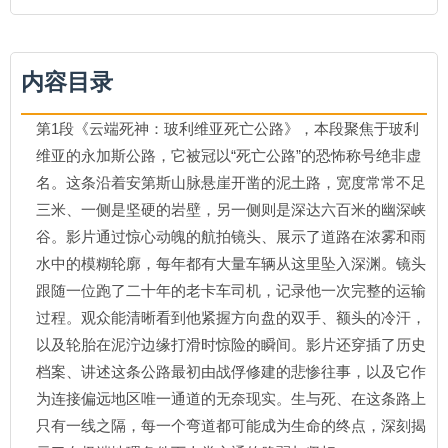
内容目录
第1段《云端死神：玻利维亚死亡公路》，本段聚焦于玻利
维亚的永加斯公路，它被冠以“死亡公路”的恐怖称号绝非虚
名。这条沿着安第斯山脉悬崖开凿的泥土路，宽度常常不足
三米、一侧是坚硬的岩壁，另一侧则是深达六百米的幽深峡
谷。影片通过惊心动魄的航拍镜头、展示了道路在浓雾和雨
水中的模糊轮廓，每年都有大量车辆从这里坠入深渊。镜头
跟随一位跑了二十年的老卡车司机，记录他一次完整的运输
过程。观众能清晰看到他紧握方向盘的双手、额头的冷汗，
以及轮胎在泥泞边缘打滑时惊险的瞬间。影片还穿插了历史
档案、讲述这条公路最初由战俘修建的悲惨往事，以及它作
为连接偏远地区唯一通道的无奈现实。生与死、在这条路上
只有一线之隔，每一个弯道都可能成为生命的终点，深刻揭