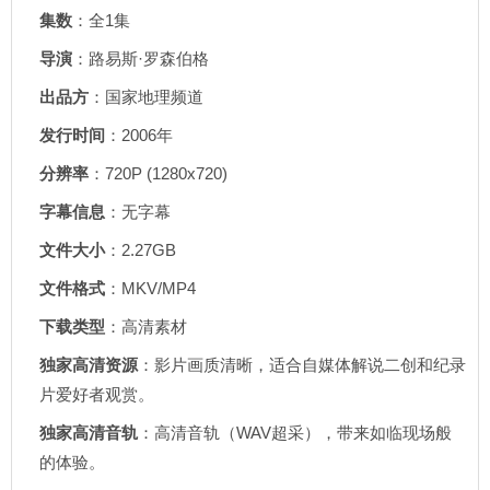
集数
：全1集
导演
：路易斯·罗森伯格
出品方
：国家地理频道
发行时间
：2006年
分辨率
：720P (1280x720)
字幕信息
：无字幕
文件大小
：2.27GB
文件格式
：MKV/MP4
下载类型
：高清素材
独家高清资源
：影片画质清晰，适合自媒体解说二创和纪录
片爱好者观赏。
独家高清音轨
：高清音轨（WAV超采），带来如临现场般
的体验。