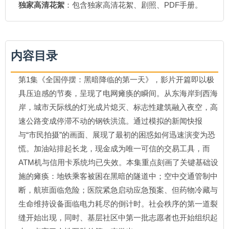
独家高清花絮
：包含独家高清花絮、剧照、PDF手册。
内容目录
第1集《全国停摆：黑暗降临的第一天》，影片开篇即以极
具压迫感的节奏，呈现了电网瘫痪的瞬间。从东海岸到西海
岸，城市天际线的灯光成片熄灭、标志性建筑融入夜空，高
速公路变成停滞不动的钢铁洪流。通过模拟的新闻快报
与“市民拍摄”的画面、展现了最初的困惑如何迅速演变为恐
慌。加油站排起长龙，现金成为唯一可信的交易工具，而
ATM机与信用卡系统均已失效。本集重点刻画了关键基础设
施的瘫痪：地铁乘客被困在黑暗的隧道中；空中交通管制中
断，航班面临危险；医院紧急启动应急预案、但药物冷藏与
生命维持设备面临电力耗尽的倒计时。社会秩序的第一道裂
缝开始出现，同时、基层社区中第一批志愿者也开始组织起