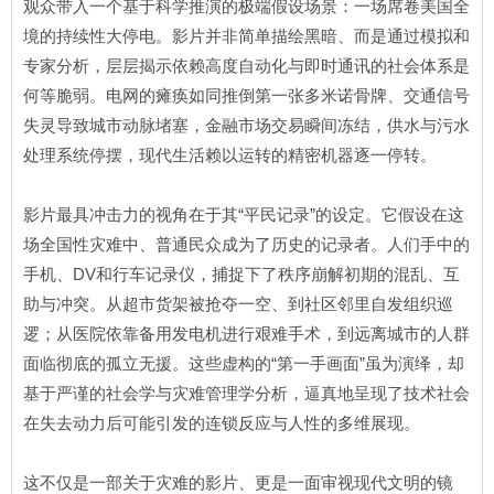
观众带入一个基于科学推演的极端假设场景：一场席卷美国全
境的持续性大停电。影片并非简单描绘黑暗、而是通过模拟和
专家分析，层层揭示依赖高度自动化与即时通讯的社会体系是
何等脆弱。电网的瘫痪如同推倒第一张多米诺骨牌、交通信号
失灵导致城市动脉堵塞，金融市场交易瞬间冻结，供水与污水
处理系统停摆，现代生活赖以运转的精密机器逐一停转。
影片最具冲击力的视角在于其“平民记录”的设定。它假设在这
场全国性灾难中、普通民众成为了历史的记录者。人们手中的
手机、DV和行车记录仪，捕捉下了秩序崩解初期的混乱、互
助与冲突。从超市货架被抢夺一空、到社区邻里自发组织巡
逻；从医院依靠备用发电机进行艰难手术，到远离城市的人群
面临彻底的孤立无援。这些虚构的“第一手画面”虽为演绎，却
基于严谨的社会学与灾难管理学分析，逼真地呈现了技术社会
在失去动力后可能引发的连锁反应与人性的多维展现。
这不仅是一部关于灾难的影片、更是一面审视现代文明的镜