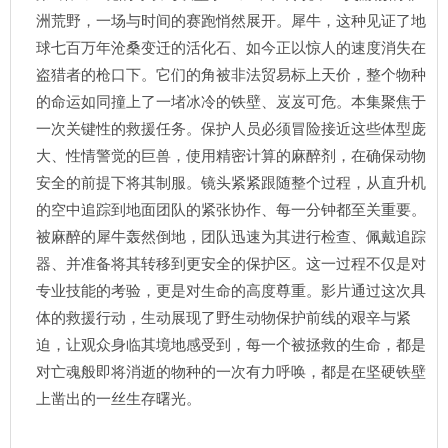
洲荒野，一场与时间的赛跑悄然展开。犀牛，这种见证了地
球七百万年沧桑变迁的活化石、如今正以惊人的速度消失在
盗猎者的枪口下。它们的角被非法贸易标上天价，整个物种
的命运如同撞上了一堵冰冷的铁壁、岌岌可危。本集聚焦于
一次关键性的救援任务。保护人员必须冒险接近这些体型庞
大、性情警觉的巨兽，使用精密计算的麻醉剂，在确保动物
安全的前提下将其制服。镜头紧紧跟随整个过程，从直升机
的空中追踪到地面团队的紧张协作、每一分钟都至关重要。
被麻醉的犀牛轰然倒地，团队迅速为其进行检查、佩戴追踪
器、并准备将其转移到更安全的保护区。这一过程不仅是对
专业技能的考验，更是对生命的高度尊重。影片通过这次具
体的救援行动，生动展现了野生动物保护前线的艰辛与紧
迫，让观众身临其境地感受到，每一个被拯救的生命，都是
对亡魂般即将消逝的物种的一次有力呼唤，都是在坚硬铁壁
上凿出的一丝生存曙光。