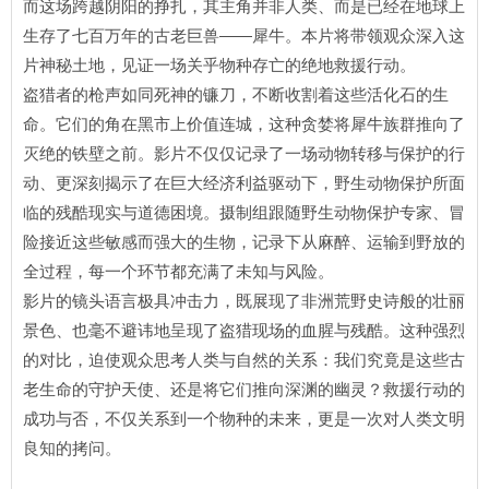
而这场跨越阴阳的挣扎，其主角并非人类、而是已经在地球上
生存了七百万年的古老巨兽——犀牛。本片将带领观众深入这
片神秘土地，见证一场关乎物种存亡的绝地救援行动。
盗猎者的枪声如同死神的镰刀，不断收割着这些活化石的生
命。它们的角在黑市上价值连城，这种贪婪将犀牛族群推向了
灭绝的铁壁之前。影片不仅仅记录了一场动物转移与保护的行
动、更深刻揭示了在巨大经济利益驱动下，野生动物保护所面
临的残酷现实与道德困境。摄制组跟随野生动物保护专家、冒
险接近这些敏感而强大的生物，记录下从麻醉、运输到野放的
全过程，每一个环节都充满了未知与风险。
影片的镜头语言极具冲击力，既展现了非洲荒野史诗般的壮丽
景色、也毫不避讳地呈现了盗猎现场的血腥与残酷。这种强烈
的对比，迫使观众思考人类与自然的关系：我们究竟是这些古
老生命的守护天使、还是将它们推向深渊的幽灵？救援行动的
成功与否，不仅关系到一个物种的未来，更是一次对人类文明
良知的拷问。