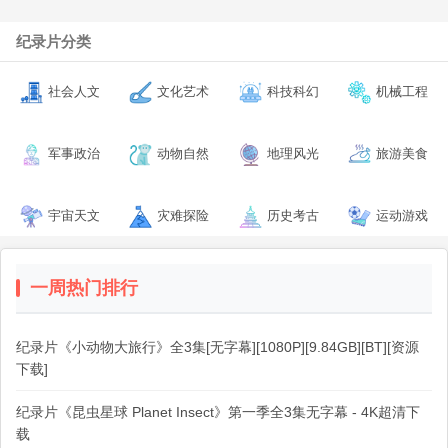
纪录片分类
社会人文
文化艺术
科技科幻
机械工程
军事政治
动物自然
地理风光
旅游美食
宇宙天文
灾难探险
历史考古
运动游戏
一周热门排行
纪录片《小动物大旅行》全3集[无字幕][1080P][9.84GB][BT][资源
下载]
纪录片《昆虫星球 Planet Insect》第一季全3集无字幕 - 4K超清下
载