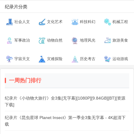
纪录片分类
社会人文
文化艺术
科技科幻
机械工程
军事政治
动物自然
地理风光
旅游美食
宇宙天文
灾难探险
历史考古
运动游戏
一周热门排行
纪录片《小动物大旅行》全3集[无字幕][1080P][9.84GB][BT][资源
下载]
纪录片《昆虫星球 Planet Insect》第一季全3集无字幕 - 4K超清下
载