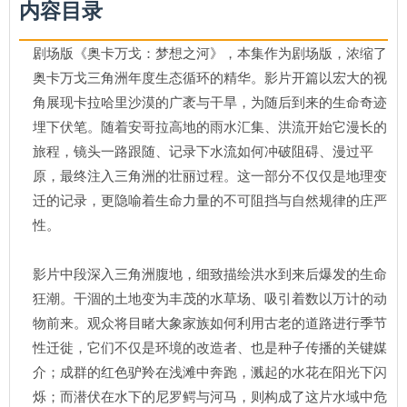
内容目录
剧场版《奥卡万戈：梦想之河》，本集作为剧场版，浓缩了
奥卡万戈三角洲年度生态循环的精华。影片开篇以宏大的视
角展现卡拉哈里沙漠的广袤与干旱，为随后到来的生命奇迹
埋下伏笔。随着安哥拉高地的雨水汇集、洪流开始它漫长的
旅程，镜头一路跟随、记录下水流如何冲破阻碍、漫过平
原，最终注入三角洲的壮丽过程。这一部分不仅仅是地理变
迁的记录，更隐喻着生命力量的不可阻挡与自然规律的庄严
性。
影片中段深入三角洲腹地，细致描绘洪水到来后爆发的生命
狂潮。干涸的土地变为丰茂的水草场、吸引着数以万计的动
物前来。观众将目睹大象家族如何利用古老的道路进行季节
性迁徙，它们不仅是环境的改造者、也是种子传播的关键媒
介；成群的红色驴羚在浅滩中奔跑，溅起的水花在阳光下闪
烁；而潜伏在水下的尼罗鳄与河马，则构成了这片水域中危