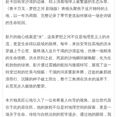
处卡拉哈里沙漠的边缘、却上演着地球上最繁盛的生态乐章。
《奥卡万戈：梦想之河 剧场版》将镜头聚焦于这片独特的土
地，以一年为周期、完整记录了季节更迭如何驱动一场史诗级
的生命轮回。
影片的核心线索是“水”，这条梦想之河不仅是地理意义上的水
流，更是生命得以延续的脉搏。每年，来自安哥拉高地的洪水
穿越上千公里、最终涌入这片干渴的沙漠盆地，仿佛一场精准
的生命馈赠。洪水所到之处、死寂的沙地瞬间被唤醒，化为生
机勃勃的绿洲。影片通过震撼的航拍与微观特写，展现了这一
转变过程的壮美与细腻：干涸的河床重新奔腾，迁徙的象群踏
浪而行、沉睡的种子破土而出，整个三角洲在洪水的滋养下、
从荒芜步入极致的繁荣。
本片独具匠心地引入了一位布希曼人向导的视角。这位世代居
住于此的原住民，他的旅程不仅是对地理空间的探索，更是一
场关于生命、传统与自然法则的哲学漫步。通过他的眼睛，我