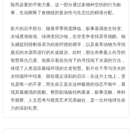
险而必要的平衡力量。这一部分通过多物种交织的行为叙
事，生动阐释了食物链的复杂性与生态位的精准分配。
影片的后半部分、随着旱季再度降临，叙事基调发生转变。
水域逐渐收缩、绿洲变回沙地，生存竞争变得异常残酷。镜
头捕捉到猎豹母亲为幼崽狩猎的艰辛，以及食草动物为寻找
最后的水源而进行的长途跋涉。此时，那位布希曼人向导的
智慧再次凸显、他展示着祖先传下的寻找地下水源的方法，
体现了人类适应极端环境的古老智慧。影片在干旱与洪水的
永恒循环中结束、留给观众深刻的启示：在这片土地上，变
化是唯一的不变，而生命正是在这种极致的动态平衡中，展
现其最顽强的面貌。整部剧场版结构紧凑，叙事流畅，将科
学观察、人文思考与视觉艺术完美融合，是一次对地球生命
力的深刻礼赞。