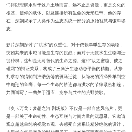
们得以理解水对于这片土地而言、远不止是资源，更是文化的
根基、信仰的载体、以及连接所有生命的无形纽带。他的存
在，深刻揭示了人类作为生态系统一部分的原始智慧与谦卑姿
态。
影片深刻探讨了“洪水”的双重性。对于依赖旱季生存的动物，
突如其来的水域可能是生存的挑战；而对于无数水生生物与迁
徙种群，这却是无可替代的生命之源。这种“汝之蜜糖、彼之
砒霜”的辩证关系，构成了三角洲生态动态平衡的精髓。从挣
扎求存的猎豹到浩浩荡荡的斑马迁徙、从隐秘的沼泽羚羊到空
中翱翔的鱼鹰，每一个生命的轨迹都与洪水的节律紧密相连，
共同谱写了一曲关于适应、竞争与共生的荒野赞歌。
《奥卡万戈：梦想之河 剧场版》不仅是一部自然风光片，更
是一部关于生命韧性、生态互联与时间力量的沉思录。它邀请
观众超越单纯的视觉奇观、去感受自然系统精妙绝伦的设计，