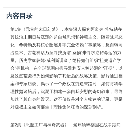
内容目录
第1集《元首的末日幻梦》，本集深入探究阿道夫·希特勒在
其统治末期日益沉迷的超自然思想和神秘主义。随着战局恶
化，希特勒及其核心圈层并非完全依赖军事策略，反而转向
占星术、古老神话乃至寻找所谓“圣物”来寻求逆转命运的力
量。历史学家萨姆·威利斯调查了纳粹如何组织“祖先遗产学
会”等机构、在全球范围内搜寻雅利安人种起源的“证据”，以
及这些荒诞行为如何影响了其最后的战略决策。影片通过档
案和专家访谈、揭示了一个政权在穷途末路时，如何将科学
理性抛诸脑后，沉溺于构建一套自我安慰的奇幻叙事，最终
加速了其自身的毁灭。这不仅仅是对个人痴迷的记录、更是
对极权主义如何催生非理性集体狂热的深刻剖析。
第2集《恶魔工厂与神奇武器》，聚焦纳粹德国在战争期间