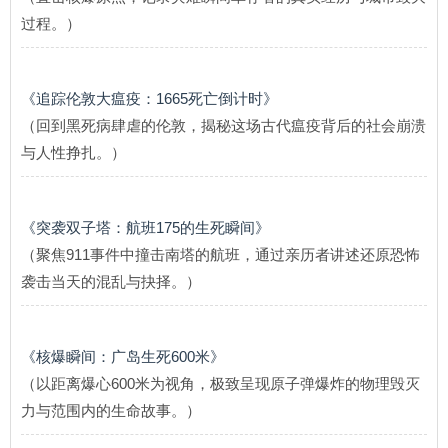
过程。）
《追踪伦敦大瘟疫：1665死亡倒计时》
（回到黑死病肆虐的伦敦，揭秘这场古代瘟疫背后的社会崩溃
与人性挣扎。）
《突袭双子塔：航班175的生死瞬间》
（聚焦911事件中撞击南塔的航班，通过亲历者讲述还原恐怖
袭击当天的混乱与抉择。）
《核爆瞬间：广岛生死600米》
（以距离爆心600米为视角，极致呈现原子弹爆炸的物理毁灭
力与范围内的生命故事。）