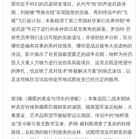
那些近乎科幻的武器研发项目。从代号“铃”的声波武器传
闻，到能够“弯曲光线”实现隐形的实验、再到传说中的“飞
碟”飞行器计划，本集梳理了第三帝国科学家们在希特勒“奇
迹武器”号召下进行的各种前沿甚至离奇的探索。罗伯特·乔
研究员带我们走访可能的实验遗址，并借助技术分析，区分
哪些是确有其事的黑科技雏形、哪些是战后被夸大或虚构的
传说。影片揭示了在资源极度匮乏的战争后期，纳粹为何仍
投入大量人力物力进行这些高风险项目、这背后既是绝望中
的挣扎，也反映了其对技术“终极解决方案”的病态迷信，以
及这些疯狂尝试如何徒劳地试图改变已经注定的败局。
第3集《藏匿的黄金与消失的潜艇》，本集追踪二战末期纳
粹高官转移和藏匿巨额财富的谜团。随着盟军逼近柏林，大
量黄金、艺术品和货币被秘密运出德国、传说中的“纳粹黄
金”至今吸引着无数寻宝者。萨姆·威利斯调查了复杂的转移
路线，从欧洲的银行到南美的丛林、试图理清这些财富的最