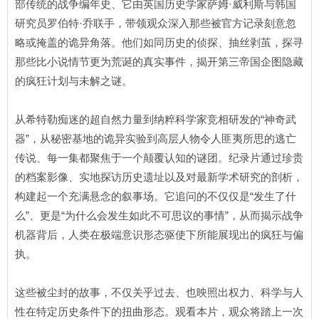
部传统的战争编年史、它由英国历史学家萨姆·威利斯与韩国
研究员罗伯特·乔联手，带领观众深入那些被官方记录刻意忽
略或掩盖的诡异角落。他们如同历史的侦探、抽丝剥茧，探寻
那些比小说情节更为荒诞的真实事件，揭开第三帝国企图隐藏
的疯狂计划与未解之谜。
从希特勒痴迷的超自然力量到纳粹科学家竞相研发的“神奇武
器”，从秘密基地的诡异实验到高层人物令人匪夷所思的逃亡
传说、每一集都聚焦于一个颠覆认知的谜团。纪录片通过珍贵
的档案影像、实地探访历史遗址以及对最新学术研究的剖析，
构建起一个充满悬念的叙事场。它追问的不仅仅是“发生了什
么”、更是“为什么会发生如此不可思议的事情”，从而揭示战争
机器背后，人类在极端意识形态驱使下所能展现出的疯狂与偏
执。
这些被尘封的故事，不仅关乎过去、也映照出权力、科学与人
性在特定历史条件下的扭曲形态。观看本片，观众将踏上一次