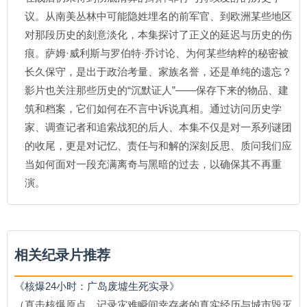
议。从南美丛林中可能隐姓埋名的前军官、到欧洲某些地区
对那段历史的刻意淡化，本集探讨了正义的延迟与历史的伤
痕。萨姆·威利斯与罗伯特·乔讨论、为何某些纳粹的秘密被
长久保守，是出于政治考量、家族名誉，还是单纯的遗忘？
影片也关注那些历史的“沉默证人”——保存下来的物品、建
筑和档案，它们如何在不言中诉说真相。通过访问历史学
家、调查记者和追索战犯的后人、本集不仅是对一系列谜团
的收尾，更是对记忆、责任与和解的深刻反思、质问我们应
当如何面对一段充满离奇与黑暗的过去，以确保其不再重
演。
相关纪录片推荐
《核爆24小时：广岛废墟生死实录》
（直击核爆原点，记录灾难瞬间幸存者的真实经历与城市毁灭