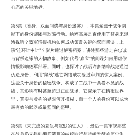
心态的关键地标。
第5集《替身、双面间谍与身份迷雾》，本集聚焦于战争阴
影下的身份谜团与欺骗行动。纳粹高层是否使用了替身来混
淆视听？盟军情报机构如何成功策反关键的双面间谍，上
演“连环计中计”？影片通过解密档案，讲述那些游走在忠诚
与背叛边缘的人物故事、例如代号“嘉宝”的间谍如何用虚假
情报影响德军部署。同时，也探讨了战后许多纳粹战犯通过
伪造身份、利用“鼠线”逃亡网络成功躲过审判的惊人案例。
这些关于身份的秘密战争、构成了二战中一条看不见的战
线，其影响有时甚至超过正面战场。它揭示了在情报世界
里，真实与虚构的界限何其模糊，而一个人的身份可以成为
最有效的武器或最坚固的盔甲。
第6集《未完成的复仇与沉默的证人》，最后一集审视那些
在战后仍未得到彻底清算的纳粹罪行与持续发酵的历史争