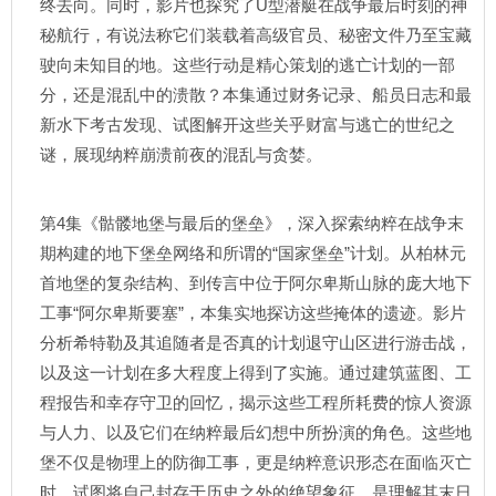
终去向。同时，影片也探究了U型潜艇在战争最后时刻的神
秘航行，有说法称它们装载着高级官员、秘密文件乃至宝藏
驶向未知目的地。这些行动是精心策划的逃亡计划的一部
分，还是混乱中的溃散？本集通过财务记录、船员日志和最
新水下考古发现、试图解开这些关乎财富与逃亡的世纪之
谜，展现纳粹崩溃前夜的混乱与贪婪。
第4集《骷髅地堡与最后的堡垒》，深入探索纳粹在战争末
期构建的地下堡垒网络和所谓的“国家堡垒”计划。从柏林元
首地堡的复杂结构、到传言中位于阿尔卑斯山脉的庞大地下
工事“阿尔卑斯要塞”，本集实地探访这些掩体的遗迹。影片
分析希特勒及其追随者是否真的计划退守山区进行游击战，
以及这一计划在多大程度上得到了实施。通过建筑蓝图、工
程报告和幸存守卫的回忆，揭示这些工程所耗费的惊人资源
与人力、以及它们在纳粹最后幻想中所扮演的角色。这些地
堡不仅是物理上的防御工事，更是纳粹意识形态在面临灭亡
时、试图将自己封存于历史之外的绝望象征，是理解其末日