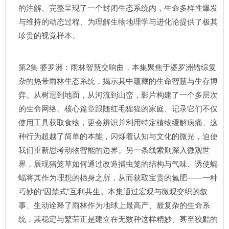
的注解、完整呈现了一个封闭生态系统内，生命多样性爆发
与维持的动态过程、为理解生物地理学与进化论提供了极其
珍贵的视觉样本。
第2集 婆罗洲：雨林智慧交响曲，本集聚焦于婆罗洲错综复
杂的热带雨林生态系统，揭示其中蕴藏的生命智慧与生存博
弈。从树冠到地面，从河流到山峦，影片构建了一个多层次
的生命网络。核心篇章跟随红毛猩猩的家庭、记录它们不仅
使用工具获取食物，更会辨识并利用特定植物缓解病痛、这
种行为超越了简单的本能，闪烁着认知与文化的微光，迫使
我们重新思考动物智能的边界。另一条线索则深入微观世
界，展现猪笼草如何通过改造捕虫笼的结构与气味、诱使蝙
蝠将其作为理想的栖身之所，从而获取宝贵的氮肥——一种
巧妙的“囚禁式”互利共生。本集通过宏观与微观交织的叙
事、生动诠释了雨林作为地球上最高产、最复杂的生命系
统，其稳定与繁荣正是建立在无数种这样精妙、甚至狡黠的