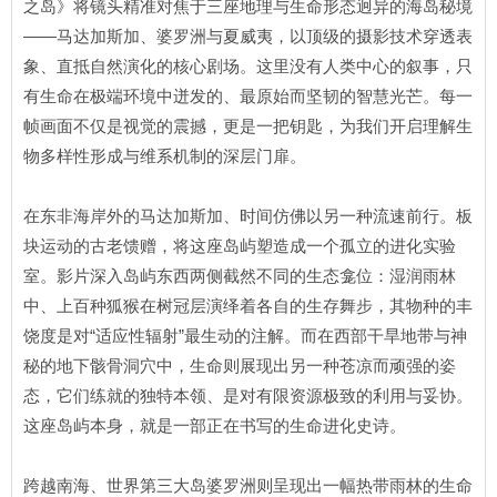
之岛》将镜头精准对焦于三座地理与生命形态迥异的海岛秘境
——马达加斯加、婆罗洲与夏威夷，以顶级的摄影技术穿透表
象、直抵自然演化的核心剧场。这里没有人类中心的叙事，只
有生命在极端环境中迸发的、最原始而坚韧的智慧光芒。每一
帧画面不仅是视觉的震撼，更是一把钥匙，为我们开启理解生
物多样性形成与维系机制的深层门扉。
在东非海岸外的马达加斯加、时间仿佛以另一种流速前行。板
块运动的古老馈赠，将这座岛屿塑造成一个孤立的进化实验
室。影片深入岛屿东西两侧截然不同的生态龛位：湿润雨林
中、上百种狐猴在树冠层演绎着各自的生存舞步，其物种的丰
饶度是对“适应性辐射”最生动的注解。而在西部干旱地带与神
秘的地下骸骨洞穴中，生命则展现出另一种苍凉而顽强的姿
态，它们练就的独特本领、是对有限资源极致的利用与妥协。
这座岛屿本身，就是一部正在书写的生命进化史诗。
跨越南海、世界第三大岛婆罗洲则呈现出一幅热带雨林的生命