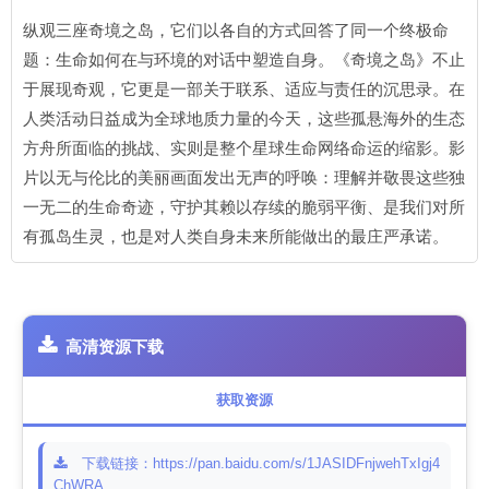
纵观三座奇境之岛，它们以各自的方式回答了同一个终极命
题：生命如何在与环境的对话中塑造自身。《奇境之岛》不止
于展现奇观，它更是一部关于联系、适应与责任的沉思录。在
人类活动日益成为全球地质力量的今天，这些孤悬海外的生态
方舟所面临的挑战、实则是整个星球生命网络命运的缩影。影
片以无与伦比的美丽画面发出无声的呼唤：理解并敬畏这些独
一无二的生命奇迹，守护其赖以存续的脆弱平衡、是我们对所
有孤岛生灵，也是对人类自身未来所能做出的最庄严承诺。
高清资源下载
获取资源
下载链接：https://pan.baidu.com/s/1JASIDFnjwehTxIgj4
ChWRA