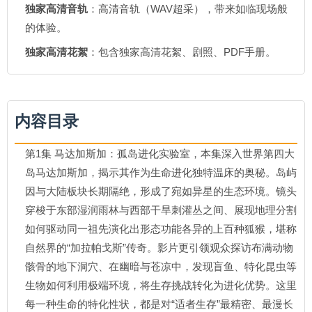
独家高清音轨
：高清音轨（WAV超采），带来如临现场般
的体验。
独家高清花絮
：包含独家高清花絮、剧照、PDF手册。
内容目录
第1集 马达加斯加：孤岛进化实验室，本集深入世界第四大
岛马达加斯加，揭示其作为生命进化独特温床的奥秘。岛屿
因与大陆板块长期隔绝，形成了宛如异星的生态环境。镜头
穿梭于东部湿润雨林与西部干旱刺灌丛之间、展现地理分割
如何驱动同一祖先演化出形态功能各异的上百种狐猴，堪称
自然界的“加拉帕戈斯”传奇。影片更引领观众探访布满动物
骸骨的地下洞穴、在幽暗与苍凉中，发现盲鱼、特化昆虫等
生物如何利用极端环境，将生存挑战转化为进化优势。这里
每一种生命的特化性状，都是对“适者生存”最精密、最漫长