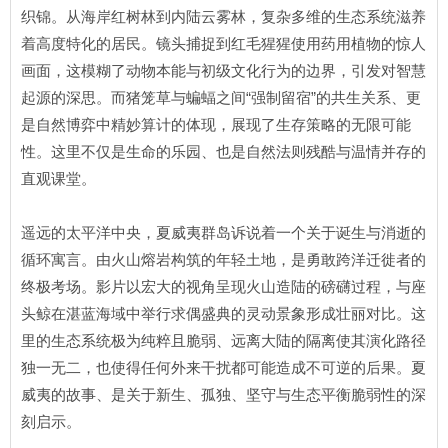
织锦。从海岸红树林到内陆云雾林，复杂多维的生态系统滋养
着高度特化的居民。镜头捕捉到红毛猩猩使用药用植物的惊人
画面，这模糊了动物本能与初级文化行为的边界，引发对智慧
起源的深思。而猪笼草与蝙蝠之间“强制留宿”的共生关系、更
是自然博弈中精妙算计的体现，展现了生存策略的无限可能
性。这里不仅是生命的乐园、也是自然法则残酷与温情并存的
直观课堂。
遥远的太平洋中央，夏威夷群岛诉说着一个关于诞生与消逝的
循环寓言。由火山熔岩构筑的年轻土地，是勇敢跨洋迁徙者的
终极考场。影片以宏大的视角呈现火山造陆的磅礴过程，与座
头鲸在湛蓝海域中举行求偶盛典的灵动景象形成壮丽对比。这
里的生态系统极为纯粹且脆弱、远离大陆的隔离使其演化路径
独一无二，也使得任何外来干扰都可能造成不可逆的后果。夏
威夷的故事、是关于新生、孤独、坚守与生态平衡脆弱性的深
刻启示。