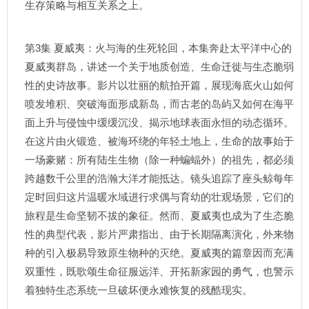
生存策略与相互关系之上。
第3集 夏威夷：火与海的生死轮回，本集奔赴太平洋中心的
夏威夷群岛，讲述一个关于地质创造、生命迁徙与生态脆弱
性的史诗故事。影片以壮丽的航拍开篇，展现海底火山如何
喷发堆积、突破海面形成新岛，而古老的岛屿又如何在海平
面上升与侵蚀中缓缓沉没、揭示地球表面永恒的动态循环。
在这片由火锻造、被海环绕的年轻土地上，生命的故事始于
一场豪赌：所有陆生生物（除一种蝙蝠外）的祖先，都必须
跨越数千公里的浩瀚大洋才能抵达。镜头追踪了座头鲸每年
定时回归这片温暖水域进行求偶与育幼的壮观场景，它们的
旅程是生命坚韧不拔的象征。然而、夏威夷也成为了生态脆
性的典型代表，影片严肃指出、由于长期隔离演化，外来物
种的引入极易导致原生物种的灭绝。夏威夷的篇章因而充满
双重性，既歌颂生命征服远洋、开拓新家园的勇气，也警示
着独特生态系统一旦破坏便永难恢复的残酷现实。