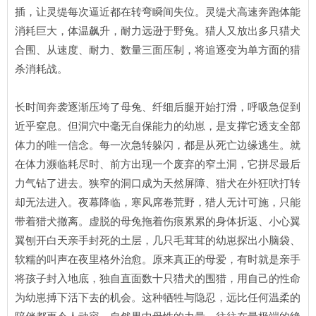
插，让灵缇每次逼近都在转弯瞬间失位。灵缇犬高速奔跑体能
消耗巨大，体温飙升，耐力远逊于野兔。猎人又放出多只猎犬
合围、从速度、耐力、数量三面压制，将追逐变为单方面的猎
杀消耗战。
长时间奔袭逐渐压垮了母兔、纤细后腿开始打滑，呼吸急促到
近乎窒息。但洞穴中毫无自保能力的幼崽，是支撑它透支全部
体力的唯一信念。每一次急转躲闪，都是从死亡边缘逃生。就
在体力濒临耗尽时、前方出现一个废弃的窄土洞，它拼尽最后
力气钻了进去。狭窄的洞口成为天然屏障、猎犬在外狂吠打转
却无法进入。夜幕降临，寒风席卷荒野，猎人无计可施，只能
带着猎犬撤离。虚脱的母兔拖着伤痕累累的身体折返、小心翼
翼刨开白天亲手封死的土层，几只毛茸茸的幼崽探出小脑袋、
软糯的叫声在夜里格外治愈。原来真正的母爱，有时就是亲手
将孩子封入地底，独自直面数十只猎犬的围猎，用自己的性命
为幼崽搏下活下去的机会。这种牺牲与隐忍，远比任何温柔的