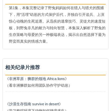
第1集，本集完整记录了野兔妈妈如何在猎人与猎犬的围捕
下，用“活埋”幼崽的方式保护后代，并独自引开追兵、上演
惊心动魄的生死追逐。从迅疾的逃窜技巧、灵缇犬的速度短
板，到野兔非凡的耐力与转向智慧，本集深入解析了野兔的
生存策略与母爱的另一种极端表达，揭示出自然选择下最为
野蛮而真实的情感力量。
相关纪录片推荐
《非洲草原：狮群的领地 Africa lions》
（看非洲狮群如何用团队协作守护幼崽）
《沙漠生存指南 survive in desert》
（学习极端环境下动物如何绝境求生）