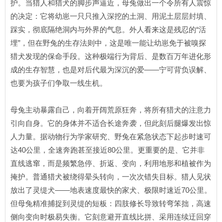
护。当猎人和猎犬的脚步声逼近，母兔做出一个令所有人震惊
的决定：它将幼崽一只只推入深挖的土洞、用泥土层层封填、
踩实，彻底隔绝洞内与外界的气息。外人看来这是残忍的“活
埋”，但在野兔的生存法则中，这是唯一能让幼崽免于被嗅探
猎犬发现的保命手段。这种极端行为背后、是数百万年进化形
成的生存智慧，也是对后代最为深沉的爱——宁可背负误解、
也要为孩子们争取一线生机。
母兔主动暴露自己，向着开阔荒原狂奔，将所有猎犬的注意力
引向自身。它的身体并不适合长途奔袭，但此刻后腿爆发出惊
人力量。据动物行为学家研究、野兔在紧急状态下起步时速可
达40公里，全速奔跑甚至接近80公里。更重要的是、它并非
直线逃窜，而是频繁急停、折返、变向，利用地形和植被作为
掩护。普通猎犬被绕得晕头转向，一次次错失目标。猎人见状
放出了灵缇犬——地表速度最快的家犬、极限时速近70公里。
但母兔精准捕捉到灵缇的短板：四肢修长导致转弯笨拙，高速
侧向变向时极易失衡。它刻意避开直线比拼、采用连续迂回穿