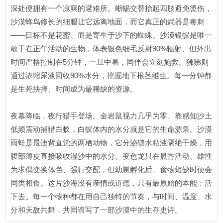
深处便拥有一个凉爽的避难所。蜥蜴交替抬起四肢避免烫伤，
沙漠蜂鸟修长的细腿让它远离地面，而它真正的武器是毒刺
——目标不是花蜜、而是寄生于沙下的蜘蛛。沙漠银蚁是唯一
敢于在正午活动的生物，体表银色细毛反射90%辐射、但外出
时间严格控制在5分钟，一旦中暑，同伴会立刻施救。狒狒则
通过浓缩尿液回收90%水分，挖掘地下根茎维生。每一分钟都
是生死抉择、时间成为最稀缺的资源。
夜幕降临，夜行猎手登场。金岩鼠视力几乎为零、靠感知沙土
低频震动捕猎白蚁，白蚁体内的水分就是它的生命源泉。沙漠
雨蛙是最违背直觉的两栖动物，它分泌锁水粘液隔绝干燥，用
腹部薄皮直接吸收湿沙中的水分。变色龙只在晨昏活动、雄性
为求偶变换体色、强行交配，但幼崽孵化后、食物短缺时便会
同类相食。这片沙海没有亲情或道德，只有最原始的本能：活
下去。每一个物种都在用自己独特的节奏，与时间、温度、水
分和天敌共舞，共同谱写了一部沙漠中的生存史诗。