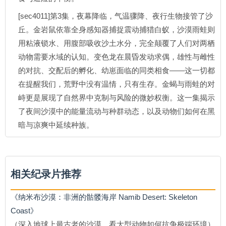
[sec4011]第3集，夜幕降临，气温骤降、夜行生物接管了沙
丘。金岩鼠依靠全身感知器捕捉震动捕猎白蚁，沙漠雨蛙则
用粘液锁水、用腹部吸收沙土水分，完全颠覆了人们对两栖
动物需要水域的认知。变色龙在晨昏发动求偶，雄性与雌性
的对抗、交配后的孵化、幼崽面临的同类相食——这一切都
在提醒我们，荒野中没有温情，只有生存。金蝎与雨蛙的对
峙更是展现了自然界中克制与风险的微妙权衡。这一集揭示
了夜间沙漠中的能量流动与种群动态，以及动物们如何在黑
暗与凉爽中延续种族。
相关纪录片推荐
《纳米布沙漠：非洲的骷髅海岸 Namib Desert: Skeleton
Coast》
（深入地球上最古老的沙漠，看大型动物如何抗争极端环境）