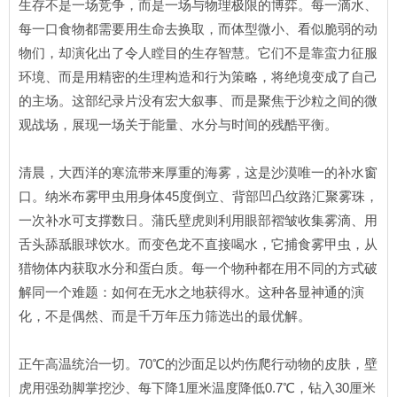
生存不是一场竞争，而是一场与物理极限的博弈。每一滴水、
每一口食物都需要用生命去换取，而体型微小、看似脆弱的动
物们，却演化出了令人瞠目的生存智慧。它们不是靠蛮力征服
环境、而是用精密的生理构造和行为策略，将绝境变成了自己
的主场。这部纪录片没有宏大叙事、而是聚焦于沙粒之间的微
观战场，展现一场关于能量、水分与时间的残酷平衡。
清晨，大西洋的寒流带来厚重的海雾，这是沙漠唯一的补水窗
口。纳米布雾甲虫用身体45度倒立、背部凹凸纹路汇聚雾珠，
一次补水可支撑数日。蒲氏壁虎则利用眼部褶皱收集雾滴、用
舌头舔舐眼球饮水。而变色龙不直接喝水，它捕食雾甲虫，从
猎物体内获取水分和蛋白质。每一个物种都在用不同的方式破
解同一个难题：如何在无水之地获得水。这种各显神通的演
化，不是偶然、而是千万年压力筛选出的最优解。
正午高温统治一切。70℃的沙面足以灼伤爬行动物的皮肤，壁
虎用强劲脚掌挖沙、每下降1厘米温度降低0.7℃，钻入30厘米