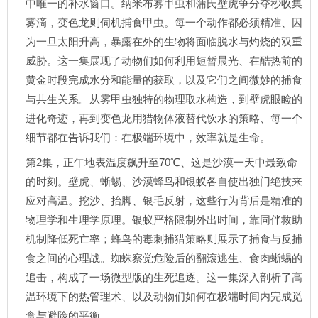
中唯一的补水窗口。纳米布雾甲虫和蒲氏壁虎争分夺秒收集
雾滴，变色龙则伺机捕食甲虫。每一个动作都必须精准、因
为一旦太阳升高，暴露在外的生物将面临脱水与灼烧的双重
威胁。这一集展现了动物们如何利用短暂晨光、在酷热前的
黄金时段完成水分和能量的获取，以及它们之间微妙的捕食
与共生关系。从雾甲虫独特的物理取水构造，到壁虎眼睑的
进化奇迹，再到变色龙用猎物体液替代饮水的策略、每一个
细节都在告诉我们：在极端环境中，效率就是生命。
第2集，正午地表温度飙升至70℃、这是沙漠一天中最致命
的时刻。壁虎、蜥蜴、沙漠蜂鸟和银蚁各自使出独门绝技来
应对高温。挖沙、抬脚、银毛反射，这些行为背后是精准的
物理学和生理学原理。银蚁严格限制外出时间，靠同伴救助
机制降低死亡率；蜂鸟的毒刺捕猎策略则展示了捕食与反捕
食之间的心理战。蜘蛛察觉危险后的翻滚逃生、食肉蜥蜴的
追击，构成了一场微型版的生死追逐。这一集深入剖析了高
温环境下的热管理术、以及动物们如何在极端时间内完成觅
食与避险的平衡。