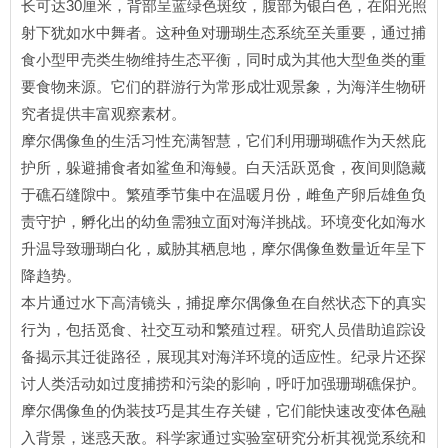
长可达30厘米，背部呈蓝绿色斑纹，腹部为银白色，在阳光照
射下犹如水中舞者。这种鱼对珊瑚生态系统至关重要，通过捕
食小型甲壳类生物维持生态平衡，同时成为其他大型鱼类的重
要食物来源。它们的群游行为常形成壮观景象，为海洋生物研
究者提供丰富观察素材。
摩尔偶像鱼的生活习性充满智慧，它们利用珊瑚礁作为天然庇
护所，躲避捕食者如鲨鱼和海鳗。白天活跃觅食，夜间则隐藏
于礁石缝隙中。繁殖季节集中在温暖月份，雌鱼产卵后雄鱼负
责守护，孵化出的幼鱼需独立面对海洋挑战。环境变化如海水
升温导致珊瑚白化，威胁其栖息地，摩尔偶像鱼数量近年呈下
降趋势。
本片通过水下高清镜头，捕捉摩尔偶像鱼在自然状态下的真实
行为，包括觅食、社交互动和繁殖过程。研究人员借助追踪设
备揭示其迁徙路径，展现其对海洋环境的适应性。纪录片还探
讨人类活动如过度捕捞和污染的影响，呼吁加强珊瑚礁保护。
摩尔偶像鱼的伪装技巧是其生存关键，它们能快速改变体色融
入背景，迷惑天敌。科学家通过实验室研究分析其视觉系统和