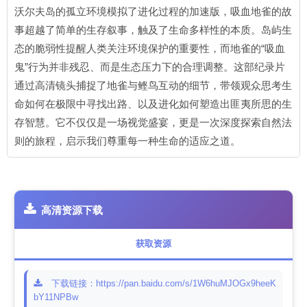
沃尔夫岛的孤立环境模拟了进化过程的加速版，吸血地雀的故
事超越了简单的生存叙事，触及了生命多样性的本质。岛屿生
态的脆弱性提醒人类关注环境保护的重要性，而地雀的“吸血
鬼”行为并非残忍、而是生态压力下的合理调整。这部纪录片
通过高清镜头捕捉了地雀与鲣鸟互动的细节，带领观众思考生
命如何在极限中寻找出路、以及进化如何塑造出匪夷所思的生
存智慧。它不仅仅是一场视觉盛宴，更是一次深度探索自然法
则的旅程，启示我们尊重每一种生命的适应之道。
高清资源下载
获取资源
下载链接：https://pan.baidu.com/s/1W6huMJOGx9heeK
bY11NPBw