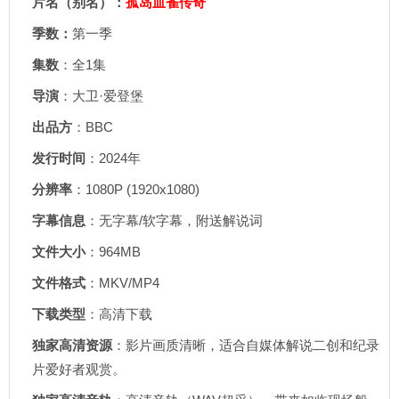
片名（别名）：
孤岛血雀传奇
季数：
第一季
集数
：全1集
导演
：大卫·爱登堡
出品方
：BBC
发行时间
：2024年
分辨率
：1080P (1920x1080)
字幕信息
：无字幕/软字幕，附送解说词
文件大小
：964MB
文件格式
：MKV/MP4
下载类型
：高清下载
独家高清资源
：影片画质清晰，适合自媒体解说二创和纪录
片爱好者观赏。