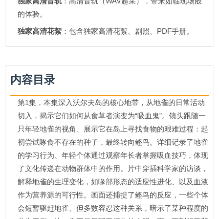
独家高清音轨
：高清音轨（WAV超采），带来如临现场般
的体验。
独家高清花絮
：包含独家高清花絮、剧照、PDF手册。
内容目录
第1集，本集深入沃尔夫岛的核心地带，从地雀的日常活动
切入，揭示它们如何从食草者演变为“吸血鬼”。镜头跟随一
只年轻地雀的视角、展示它在岛上寻找食物的艰难过程：起
初尝试啄食不存在的种子，最终转向鲣鸟。详细记录了地雀
的学习行为、年轻个体通过观察年长者掌握吸血技巧，体现
了文化传递在动物群体中的作用。片中穿插科学家的访谈，
解释地雀的生理变化，如喙部形态的适应性进化、以及血液
作为营养源的可行性。画面还捕捉了鲣鸟的反应，一些个体
会短暂驱赶地雀、但多数容忍这种关系，暗示了某种程度的