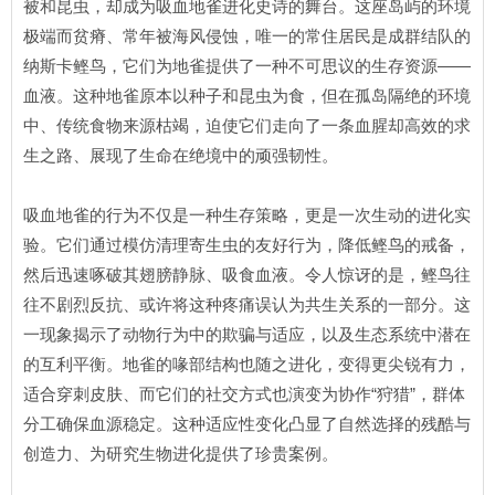
被和昆虫，却成为吸血地雀进化史诗的舞台。这座岛屿的环境
极端而贫瘠、常年被海风侵蚀，唯一的常住居民是成群结队的
纳斯卡鲣鸟，它们为地雀提供了一种不可思议的生存资源——
血液。这种地雀原本以种子和昆虫为食，但在孤岛隔绝的环境
中、传统食物来源枯竭，迫使它们走向了一条血腥却高效的求
生之路、展现了生命在绝境中的顽强韧性。
吸血地雀的行为不仅是一种生存策略，更是一次生动的进化实
验。它们通过模仿清理寄生虫的友好行为，降低鲣鸟的戒备，
然后迅速啄破其翅膀静脉、吸食血液。令人惊讶的是，鲣鸟往
往不剧烈反抗、或许将这种疼痛误认为共生关系的一部分。这
一现象揭示了动物行为中的欺骗与适应，以及生态系统中潜在
的互利平衡。地雀的喙部结构也随之进化，变得更尖锐有力，
适合穿刺皮肤、而它们的社交方式也演变为协作“狩猎”，群体
分工确保血源稳定。这种适应性变化凸显了自然选择的残酷与
创造力、为研究生物进化提供了珍贵案例。