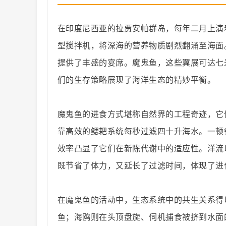
在印度尼西亚的拉贾安帕群岛，每年二月上演
型搅拌机，将深海的营养物质剧烈翻涌至海面
提供了丰盛的宴席。魔鬼鱼，这些翼展可达七米、体
纪
们的生存策略展现了海洋生态的精妙平衡。
魔鬼鱼的进食方式堪称自然界的工程奇迹，它
靠高效的鳃耙系统每秒过滤四十升海水。一顿
效率凸显了它们在新陈代谢中的适应性。洋流
既节省了体力，又延长了过滤时间，体现了进
录
在魔鬼鱼的活动中，生态系统中的共生关系得
鱼；海鸥则在头顶盘旋、伺机捕食被挤到水面