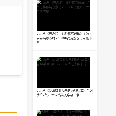
纪录片《美洲豹：抓蟒蛇吃鳄鱼》全集无
字幕纯净素材 - 1080P高清解说专用版下
载
纪录片《沙漠雄狮归来的绝地反击》全14
季第9集 - 720P高清无字幕下载