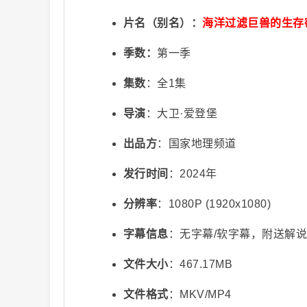
片名（别名）：
海洋过滤巨兽的生存
季数：
第一季
集数
：全1集
导演
：大卫·爱登堡
视
出品方
：国家地理频道
发行时间
：2024年
分辨率
：1080P (1920x1080)
字幕信息
：无字幕/软字幕，附送解
文件大小
：467.17MB
频
文件格式
：MKV/MP4