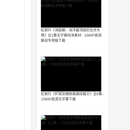
纪录片《海蛞蝓：海洋最顶级的生存大
佬》全1集无字幕纯净素材 - 1080P高清
解说专用版下载
纪录片《铲屎官横跨美国找猫王》全6集 -
1080P高清无字幕下载