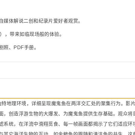
自媒体解说二创和纪录片爱好者观赏。
采），带来如临现场般的体验。
剧照、PDF手册。
独特地理环境，详细呈现魔鬼鱼在两洋交汇处的聚集行为。影
面，创造浮游生物的大爆发、为魔鬼鱼提供生存基础。观众将
滤系统，在洋流中滑翔觅食、每一帧画面都揭示了它们适应环
与其它海洋生物的互动，如金鲹鱼的跟随和清洁鱼的共生，这