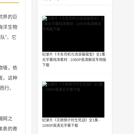
然界的巨
海洋生物
队”、它
纪录片《卡车司机与流浪猫福宝》全1集
无字幕纯净素材 - 1080P高清解说专用版
下载
物墙，依
饭，这种
风而行、
漏网之
纪录片《灭绝倒计时生死战》全1集 -
1080P高清无字幕下载
体表的寄