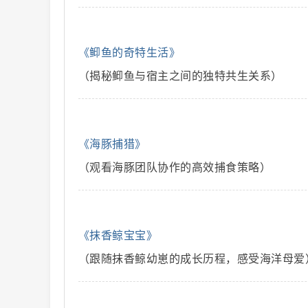
解
《䲟鱼的奇特生活》
（揭秘䲟鱼与宿主之间的独特共生关系）
《海豚捕猎》
（观看海豚团队协作的高效捕食策略）
说
《抹香鲸宝宝》
（跟随抹香鲸幼崽的成长历程，感受海洋母爱