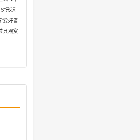
S”形运
学爱好者
兼具观赏