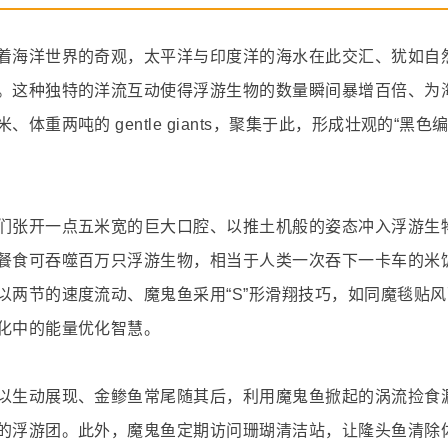
着海洋世界的奇观，太平洋与印度洋的海水在此交汇、犹如自
。这种独特的洋流互动使得浮游生物的数量瞬间暴增百倍、为
重两吨的 gentle giants，聚集于此，形成壮观的“黑色编
们张开一点五米宽的巨大口腔、以推土机般的姿态冲入浮游生
餐食可吞噬百万只浮游生物，相当于人类一次吞下一卡车的米
以两节的速度流动、魔鬼鱼采用“S”形滑翔技巧，如同魔毯贴
化中的能量优化智慧。
以生动展现、金鲹鱼常尾随其后，利用魔鬼鱼掀起的涡流捡食
的浮游团。此外，魔鬼鱼定期访问珊瑚清洁站，让隆头鱼清除