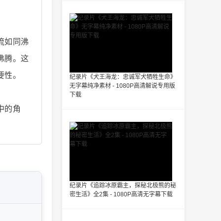
流如同沸
沸腾。这
要性。
纪录片《犬王海龙：忠诚军犬牺牲生命》
无字幕纯净素材 - 1080P高清解说专用版
下载
中的角
纪录片《追踪冰原霸主，探秘北极熊的秘
密生活》全2集 - 1080P高清无字幕下载