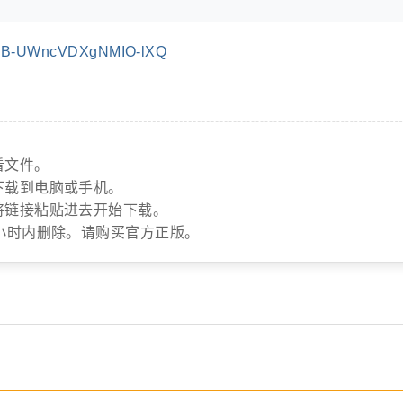
kqB-UWncVDXgNMIO-lXQ
看文件。
下载到电脑或手机。
将链接粘贴进去开始下载。
小时内删除。请购买官方正版。