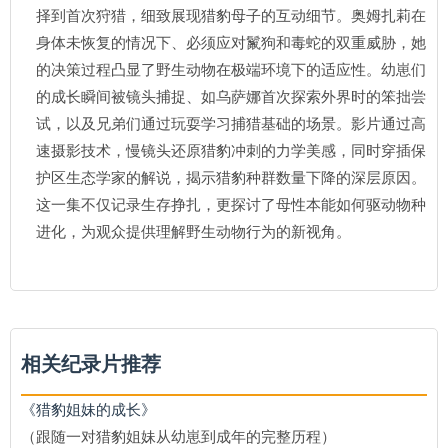
择到首次狩猎，细致展现猎豹母子的互动细节。奥姆扎莉在
身体未恢复的情况下、必须应对鬣狗和毒蛇的双重威胁，她
的决策过程凸显了野生动物在极端环境下的适应性。幼崽们
的成长瞬间被镜头捕捉、如乌萨娜首次探索外界时的笨拙尝
试，以及兄弟们通过玩耍学习捕猎基础的场景。影片通过高
速摄影技术，慢镜头还原猎豹冲刺的力学美感，同时穿插保
护区生态学家的解说，揭示猎豹种群数量下降的深层原因。
这一集不仅记录生存挣扎，更探讨了母性本能如何驱动物种
进化，为观众提供理解野生动物行为的新视角。
相关纪录片推荐
《猎豹姐妹的成长》
（跟随一对猎豹姐妹从幼崽到成年的完整历程）