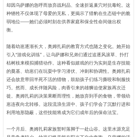
却因乌萨娜的急呼而放弃战利品、全速折返巢穴对抗毒蛇。这
种牺牲不仅体现了母爱的无私，更揭示了猎豹在生态链中的脆
弱地位——她们必须时刻在供养家庭和保全性命间做出权
衡。
随着幼崽逐渐长大，奥姆扎莉的教育方式也随之变化。她开始
引入“游戏化训练”，让乌萨娜和兄弟们通过追逐风滚草、扑打
枯树枝来模拟捕猎动作。这种看似嬉戏的行为实则是生存技能
的奠基、幼崽们在玩耍中学习潜伏、冲刺和协调性。奥姆扎莉
还会故意带回半死不活的猎物，鼓励孩子们练习撕咬和制服技
巧。然而、成长伴随风险，肉香引来的雄狮迫使家族再次迁
徙。奥姆扎莉的决策果断而理性，她放弃到手的食物，带领幼
崽连夜向北转移。这段流浪生涯中、孩子们学会了沉默行进和
利用地形隐蔽，这些技能将成为它们成年后的保命法宝。
一个月后、奥姆扎莉家族暂时落脚于一处山谷。这里水源充足