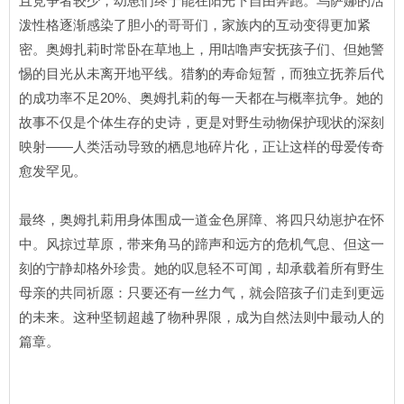
且竞争者较少，幼崽们终于能在阳光下自由奔跑。乌萨娜的活
泼性格逐渐感染了胆小的哥哥们，家族内的互动变得更加紧
密。奥姆扎莉时常卧在草地上，用咕噜声安抚孩子们、但她警
惕的目光从未离开地平线。猎豹的寿命短暂，而独立抚养后代
的成功率不足20%、奥姆扎莉的每一天都在与概率抗争。她的
故事不仅是个体生存的史诗，更是对野生动物保护现状的深刻
映射——人类活动导致的栖息地碎片化，正让这样的母爱传奇
愈发罕见。
最终，奥姆扎莉用身体围成一道金色屏障、将四只幼崽护在怀
中。风掠过草原，带来角马的蹄声和远方的危机气息、但这一
刻的宁静却格外珍贵。她的叹息轻不可闻，却承载着所有野生
母亲的共同祈愿：只要还有一丝力气，就会陪孩子们走到更远
的未来。这种坚韧超越了物种界限，成为自然法则中最动人的
篇章。