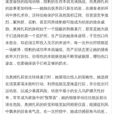
速度最快的陆地动物，猎豹的生存本就充满挑战、而奥姆扎莉
的故事更加特殊——她独自抚养四只新生幼崽，在捕食者的环
伺中挣扎求存。沃特伯格保护区虽然面积辽阔、但资源竞争激
烈，鬣狗群、花豹、甚至同类雄豹都可能成为幼崽的致命威
胁。奥姆扎莉的旅程始于一个隐蔽的荆棘巢穴，那里是她为孩
子们选择的第一个庇护所。生产后的她身体虚弱，子宫伤口尚
未愈合、却必须立即投入无尽的奔波中。每一次外出狩猎都是
一场赌博，猎豹的成功率本就偏低、而产后状态更让她的捕食
效率大打折扣。但母性的本能驱使她不断突破极限，哪怕伤口
渗血，也要确保孩子们有足够的奶水。
当奥姆扎莉首次转移巢穴时，她展现出惊人的策略性。她选择
在清晨雾霭未散时行动、利用低能见度掩盖行踪，并分批次叼
运幼崽、以减少暴露风险。幼崽中最小的女儿乌萨娜天性好
奇，常常成为家族中的“预警器”，她的细微举动往往能反射出
潜在危险。奥姆扎莉的听觉和嗅觉如同精密仪器，能捕捉到风
中飘来的掠食者气息。在一次狩猎中、她成功捕获角马幼崽，