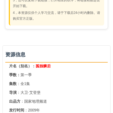
3，也可以复制下载链接，打开相应的软件，将链接粘贴进去
开始下载。
4，本资源仅供个人学习交流，请于下载后24小时内删除。请
购买官方正版。
资源信息
片名（别名）：
孤独狮后
季数：
第一季
集数
：全1集
导演
：大卫·艾登堡
出品方
：国家地理频道
发行时间
：2009年