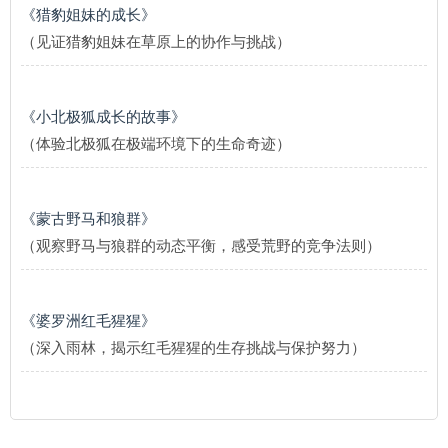
《猎豹姐妹的成长》
（见证猎豹姐妹在草原上的协作与挑战）
《小北极狐成长的故事》
（体验北极狐在极端环境下的生命奇迹）
《蒙古野马和狼群》
（观察野马与狼群的动态平衡，感受荒野的竞争法则）
《婆罗洲红毛猩猩》
（深入雨林，揭示红毛猩猩的生存挑战与保护努力）