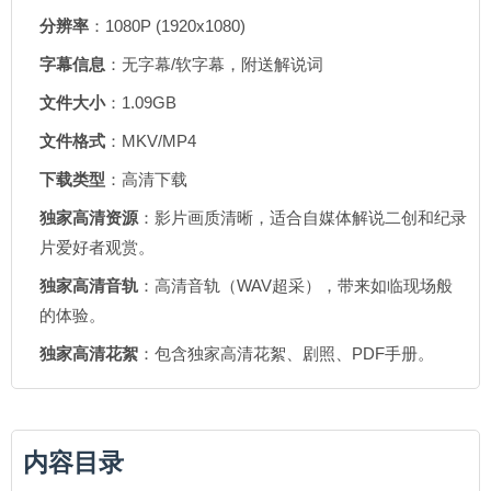
分辨率
：1080P (1920x1080)
字幕信息
：无字幕/软字幕，附送解说词
文件大小
：1.09GB
文件格式
：MKV/MP4
下载类型
：高清下载
独家高清资源
：影片画质清晰，适合自媒体解说二创和纪录
片爱好者观赏。
独家高清音轨
：高清音轨（WAV超采），带来如临现场般
的体验。
独家高清花絮
：包含独家高清花絮、剧照、PDF手册。
内容目录