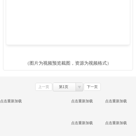
（图片为视频预览截图，资源为视频格式）
上一页
第1页
下一页
点击重新加载
点击重新加载
点击重新加载
点击重新加载
点击重新加载