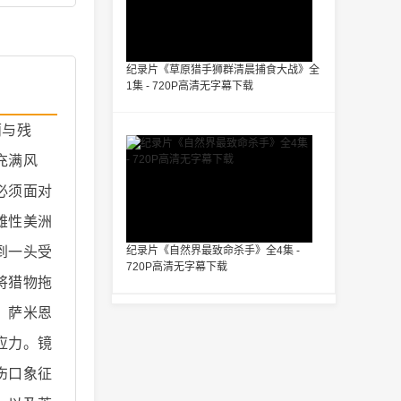
纪录片《草原猎手狮群清晨捕食大战》全
1集 - 720P高清无字幕下载
丽与残
充满风
必须面对
雄性美洲
到一头受
纪录片《自然界最致命杀手》全4集 -
720P高清无字幕下载
将猎物拖
。萨米恩
应力。镜
伤口象征