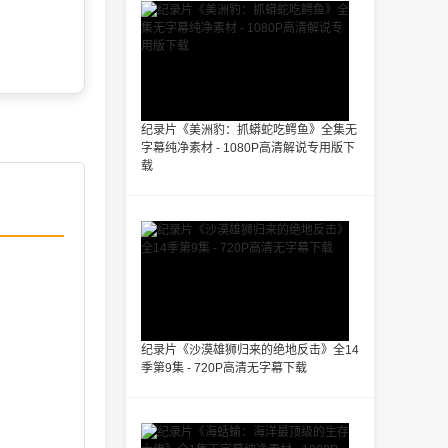
纪录片《美洲豹：抓蟒蛇吃鳄鱼》全集无
字幕纯净素材 - 1080P高清解说专用版下
载
纪录片《沙漠雄狮归来的绝地反击》全14
季第9集 - 720P高清无字幕下载