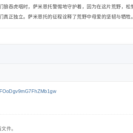
们狼吞虎咽时，萨米恩托警惕地守护着，因为在这片荒野，松
们真正独立。萨米恩托的征程诠释了荒野中母爱的坚韧与牺牲
ulFOoDgv9mG7FhZMb1gw
看文件。