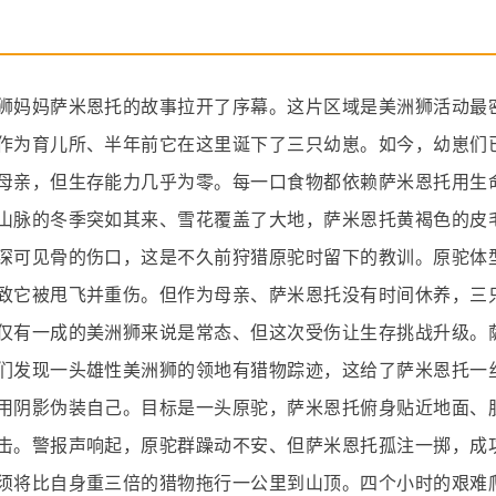
狮妈妈萨米恩托的故事拉开了序幕。这片区域是美洲狮活动最
作为育儿所、半年前它在这里诞下了三只幼崽。如今，幼崽们
母亲，但生存能力几乎为零。每一口食物都依赖萨米恩托用生
山脉的冬季突如其来、雪花覆盖了大地，萨米恩托黄褐色的皮
深可见骨的伤口，这是不久前狩猎原驼时留下的教训。原驼体
致它被甩飞并重伤。但作为母亲、萨米恩托没有时间休养，三
仅有一成的美洲狮来说是常态、但这次受伤让生存挑战升级。
们发现一头雄性美洲狮的领地有猎物踪迹，这给了萨米恩托一
用阴影伪装自己。目标是一头原驼，萨米恩托俯身贴近地面、
击。警报声响起，原驼群躁动不安、但萨米恩托孤注一掷，成
须将比自身重三倍的猎物拖行一公里到山顶。四个小时的艰难