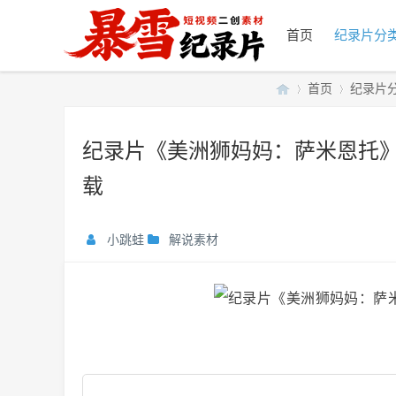
首页
纪录片分
首页
纪录片
纪录片《美洲狮妈妈：萨米恩托》无
暴
»
›
载
小跳蛙
解说素材
雪