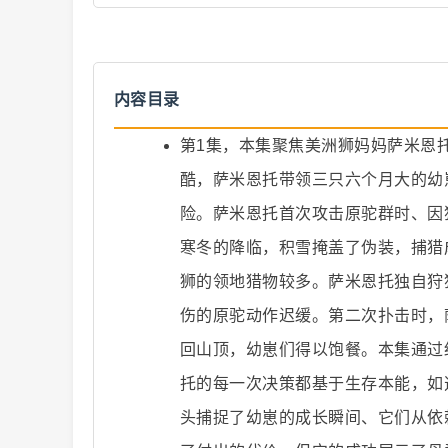
内容目录
第1集，本集聚焦美洲狮妈妈萨米恩
爆
酷，萨米恩托带领三只六个月大的幼
险。萨米恩托首次攻击原驼群时、因
寒冬的降临，积雪掩盖了伪装，捕猎
狮的领地猎物较多。萨米恩托独自狩
伤的原驼动作迟缓。第二次扑击时，
款
回山顶，幼崽们得以饱餐。本集通过
托的每一次决策都基于生存本能，如
头捕捉了幼崽的成长瞬间、它们从依