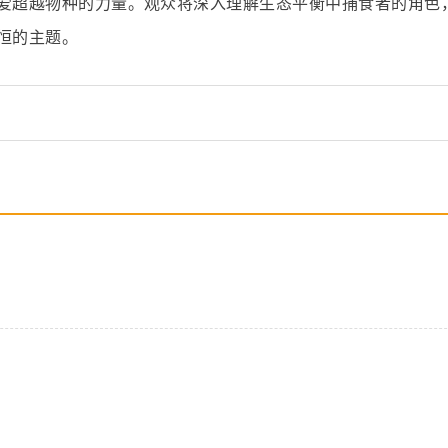
爱超越物种的力量。观众将深入理解生态平衡中捕食者的角色
恒的主题。