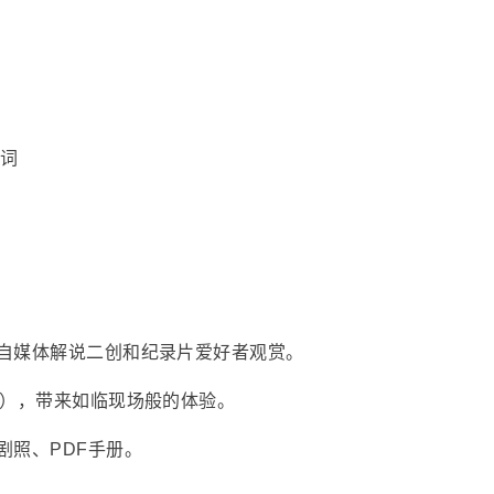
说词
自媒体解说二创和纪录片爱好者观赏。
采），带来如临现场般的体验。
剧照、PDF手册。