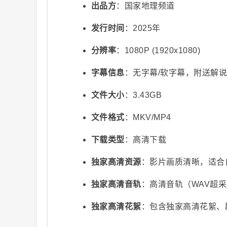
出品方
：国家地理频道
发行时间
：2025年
分辨率
：1080P (1920x1080)
字幕信息
：无字幕/软字幕，附送解
文件大小
：3.43GB
视
文件格式
：MKV/MP4
下载类型
：高清下载
独家高清资源
：影片画质清晰，适合
独家高清音轨
：高清音轨（WAV超
频
独家高清花絮
：包含独家高清花絮、