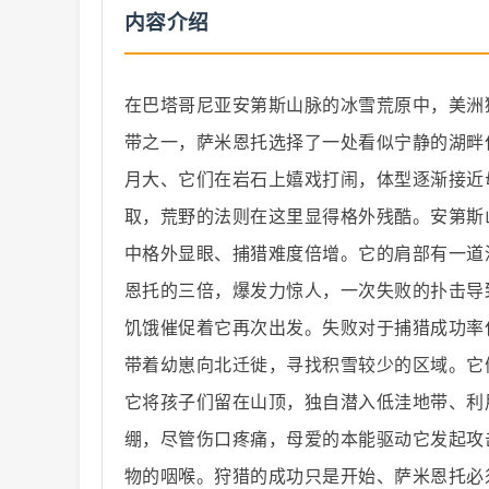
内容介绍
在巴塔哥尼亚安第斯山脉的冰雪荒原中，美洲
带之一，萨米恩托选择了一处看似宁静的湖畔
纪
月大、它们在岩石上嬉戏打闹，体型逐渐接近
取，荒野的法则在这里显得格外残酷。安第斯
中格外显眼、捕猎难度倍增。它的肩部有一道
恩托的三倍，爆发力惊人，一次失败的扑击导
饥饿催促着它再次出发。失败对于捕猎成功率
带着幼崽向北迁徙，寻找积雪较少的区域。它
录
它将孩子们留在山顶，独自潜入低洼地带、利
绷，尽管伤口疼痛，母爱的本能驱动它发起攻
物的咽喉。狩猎的成功只是开始、萨米恩托必