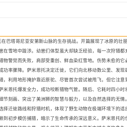
托在巴塔哥尼亚安第斯山脉的生存挑战。开篇展现了冰原的壮
崽在雪地中跋涉。幼崽们体型虽大却缺乏经验，每一次狩猎都
猎物警觉而失败，肩部受重创、鲜血染红雪地。伤势未愈的它
成功率骤降。萨米恩托决定迁徙，它们向北移动数公里、发现
猎，利用地形掩护靠近原驼、尽管首次尝试被甩飞，但它注意
萨米恩托爆发全力，成功咬断猎物气管。随后、它耗时四小时
细节刻画、突出了美洲狮的智慧与毅力，以及自然选择的无情
选择迁徙路线和狩猎时机，体现了野生动物在极端环境下的适
赖到初步模仿捕猎，暗示了生命传承的深远意义。萨米恩托的