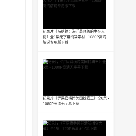
纪录片《海蛞蝓：海洋最顶级的生存大
佬》全1集无字幕纯净素材 - 1080P高清
解说专用版下载
纪录片《铲屎官横跨美国找猫王》全6集 -
1080P高清无字幕下载