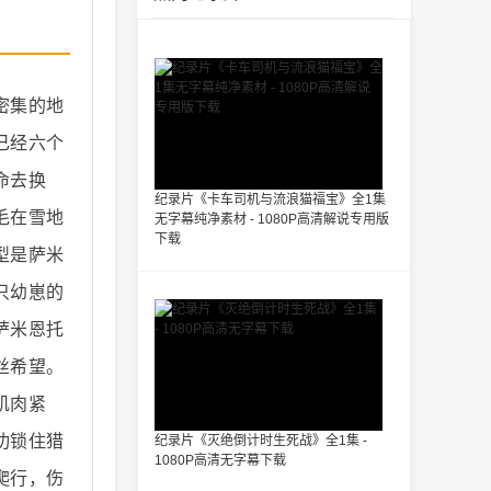
密集的地
已经六个
命去换
纪录片《卡车司机与流浪猫福宝》全1集
毛在雪地
无字幕纯净素材 - 1080P高清解说专用版
下载
型是萨米
只幼崽的
萨米恩托
丝希望。
肌肉紧
功锁住猎
纪录片《灭绝倒计时生死战》全1集 -
1080P高清无字幕下载
爬行，伤