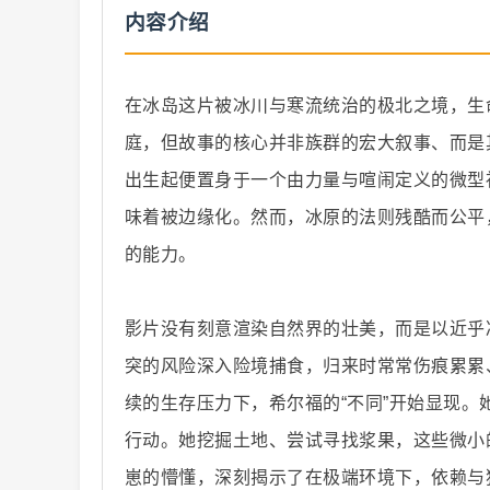
内容介绍
在冰岛这片被冰川与寒流统治的极北之境，生
庭，但故事的核心并非族群的宏大叙事、而是
纪
出生起便置身于一个由力量与喧闹定义的微型
味着被边缘化。然而，冰原的法则残酷而公平
的能力。
影片没有刻意渲染自然界的壮美，而是以近乎
突的风险深入险境捕食，归来时常常伤痕累累
录
续的生存压力下，希尔福的“不同”开始显现
行动。她挖掘土地、尝试寻找浆果，这些微小
崽的懵懂，深刻揭示了在极端环境下，依赖与