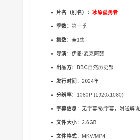
片名（别名）：
冰原孤勇者
季数：
第一季
集数
：全1集
导演
：伊恩·麦克阿瑟
视
出品方
：BBC自然历史部
发行时间
：2024年
分辨率
：1080P (1920x1080)
字幕信息
：无字幕/软字幕，附送解
文件大小
：2.6GB
频
文件格式
：MKV/MP4