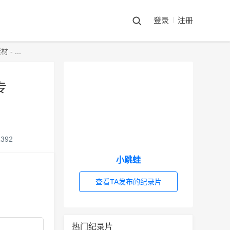
登录
注册
 ...
专
1392
小跳蛙
查看TA发布的纪录片
热门纪录片