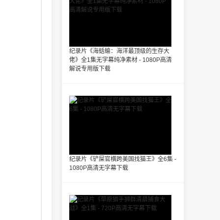
纪录片《海蛞蝓：海洋最顶级的生存大
佬》全1集无字幕纯净素材 - 1080P高清
解说专用版下载
纪录片《铲屎官横跨美国找猫王》全6集 -
1080P高清无字幕下载