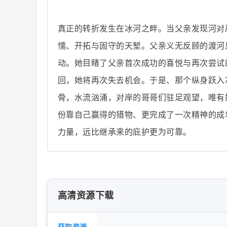
真正的转折发生在冰河之畔。当父亲发现河对
懦、开拓与固守的天堑。父亲义无反顾的渡河
片
动。她目睹了父亲首次成功的喜悦与再次尝试
回，她将再次失去机会。于是、那个纵身跃入
骨，水流汹涌，对岸的哥哥们驻足观望，唯有
份靠自己赢得的猎物、更完成了一次精神的成
力量，远比继承来的庇护更为可靠。
-
高清资源下载