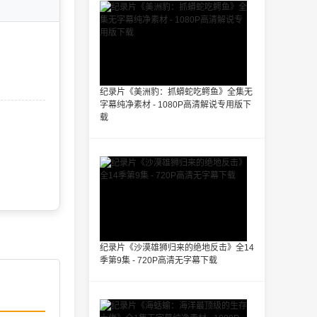
纪录片《美洲豹：抓蟒蛇吃鳄鱼》全集无
字幕纯净素材 - 1080P高清解说专用版下
载
纪录片《沙漠雄狮归来的绝地反击》全14
季第9集 - 720P高清无字幕下载