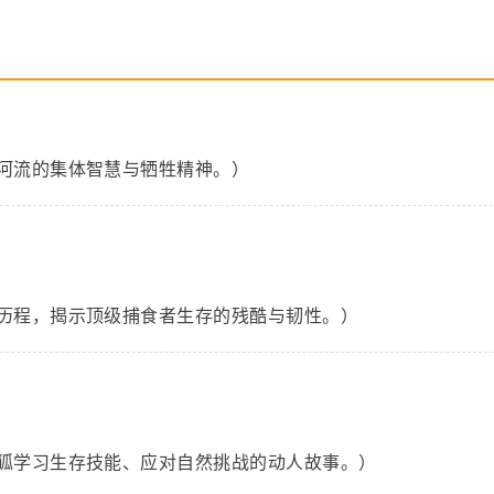
河流的集体智慧与牺牲精神。）
历程，揭示顶级捕食者生存的残酷与韧性。）
狐学习生存技能、应对自然挑战的动人故事。）